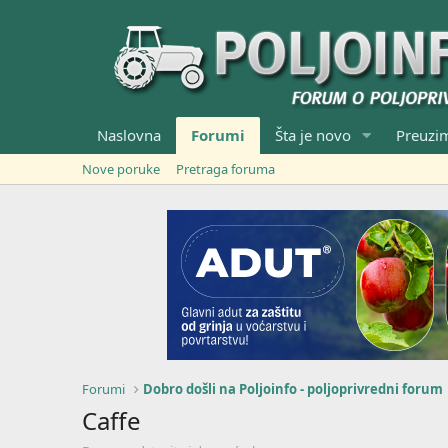
Naslovna
Forumi
Šta je novo
Preuzi
Nove poruke
Pretraga foruma
Forumi
Dobro došli na Poljoinfo - poljoprivredni forum
Caffe