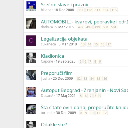
Srećne slave i praznici
biljana
18 Dec 2008
111
112
113
114
115
AUTOMOBILI - kvarovi, popravke i održ
đađo74
9 Mar 2015
497
498
499
500
501
Legalizacija objekata
C
cukaneca
5 Mar 2010
13
14
15
16
17
Kladionica
Capone
19 Sep 2025
5
6
7
8
9
Preporuči film
ljusha
25 Dec 2009
82
83
84
85
86
Autoput Beograd - Zrenjanin - Novi Sa
DusanA
17 Maj 2021
5
6
7
8
9
Šta čitate ovih dana, preporučite knjig
torpedo
30 Dec 2009
8
9
10
11
12
Odakle ste?