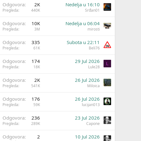
Odgovora
2K
Nedelja u 16:10
Pregleda
440K
Srđan01
Odgovora
10K
Nedelja u 06:04
Pregleda
3M
mirosti
Odgovora
335
Subota u 22:11
Pregleda
61K
Beli76
Odgovora
174
29 Jul 2026
L
Pregleda
18K
Lule28
Odgovora
2K
26 Jul 2026
Pregleda
541K
Miloica
Odgovora
176
26 Jul 2026
Pregleda
59K
lucijan013
Odgovora
236
23 Jul 2026
Pregleda
289K
Capone
Odgovora
2
10 Jul 2026