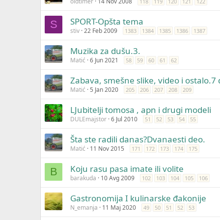
oldtimer
14 Nov 2008
118
119
120
121
122
SPORT-Opšta tema
S
stiv
22 Feb 2009
1383
1384
1385
1386
1387
Muzika za dušu.3.
Matić
6 Jun 2021
58
59
60
61
62
Zabava, smešne slike, video i ostalo.7 
Matić
5 Jan 2020
205
206
207
208
209
LJubitelji tomosa , apn i drugi modeli
DULEmajstor
6 Jul 2010
51
52
53
54
55
Šta ste radili danas?Dvanaesti deo.
Matić
11 Nov 2015
171
172
173
174
175
Koju rasu pasa imate ili volite
B
barakuda
10 Avg 2009
102
103
104
105
106
Gastronomija I kulinarske đakonije
N_emanja
11 Maj 2020
49
50
51
52
53