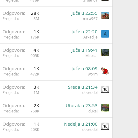
Pregleda
478K
Srđan01
Odgovora
28K
Juče u 22:55
Pregleda
3M
mica967
Odgovora
1K
Juče u 22:20
A
Pregleda
176K
Arkadije
Odgovora
4K
Juče u 19:41
Pregleda
905K
Miloica
Odgovora
1K
Juče u 08:09
Pregleda
472K
worm
Odgovora
3K
Sreda u 21:34
Pregleda
1M
dobrodol
Odgovora
2K
Utorak u 23:53
Pregleda
768K
dukej
Odgovora
1K
Nedelja u 21:00
Pregleda
203K
dobrodol