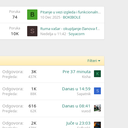
Poruka
Pitanje u vezi izgleda i funkcionalnosti sajta
B
74
10 Dec 2025
BOKIBOLE
Poruka
Ruma vašar - okupljanje članova foruma svakog trećeg u mesecu
S
10K
Nedelja u 11:42
Soyacorn
Filteri
Odgovora
3K
Pre 37 minuta
K
Pregleda
437K
Kisha
Odgovora
1K
Danas u 14:59
S
Pregleda
88K
Sapatnik
Odgovora
616
Danas u 08:41
Pregleda
62K
vuxsd
Odgovora
2K
Juče u 23:03