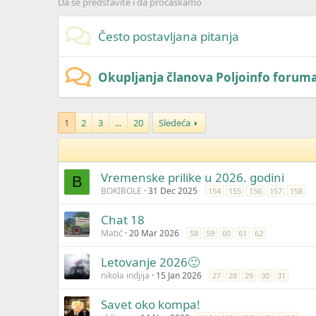
Da se predstavite i da proćaskamo
Često postavljana pitanja
Okupljanja članova Poljoinfo forum
1
2
3
...
20
Sledeća
Vremenske prilike u 2026. godini
B
BOKIBOLE
31 Dec 2025
154
155
156
157
158
Chat 18
Matić
20 Mar 2026
58
59
60
61
62
Letovanje 2026🙂
nikola indjija
15 Jan 2026
27
28
29
30
31
Savet oko kompa!