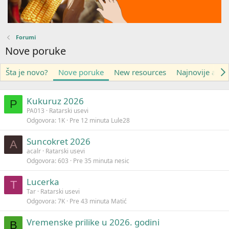
Forumi
Nove poruke
Šta je novo?
Nove poruke
New resources
Najnovije aktiv
Kukuruz 2026
P
PA013
Ratarski usevi
Odgovora
1K
Pre 12 minuta
Lule28
Suncokret 2026
A
acalr
Ratarski usevi
Odgovora
603
Pre 35 minuta
nesic
Lucerka
T
Tar
Ratarski usevi
Odgovora
7K
Pre 43 minuta
Matić
Vremenske prilike u 2026. godini
B