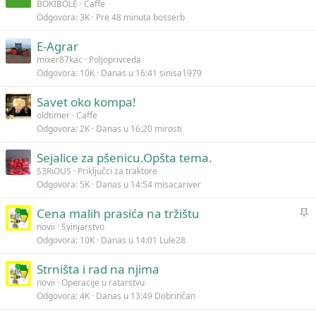
BOKIBOLE
Caffe
Odgovora
3K
Pre 48 minuta
bosserb
E-Agrar
mixer87kac
Poljoprivreda
Odgovora
10K
Danas u 16:41
sinisa1979
Savet oko kompa!
oldtimer
Caffe
Odgovora
2K
Danas u 16:20
mirosti
Sejalice za pšenicu.Opšta tema.
S3RiOUS
Priključci za traktore
Odgovora
5K
Danas u 14:54
misacariver
L
Cena malih prasića na tržištu
e
novii
Svinjarstvo
Odgovora
10K
Danas u 14:01
Lule28
p
l
Strništa i rad na njima
j
novii
Operacije u ratarstvu
i
Odgovora
4K
Danas u 13:49
Dobrinčan
v
a