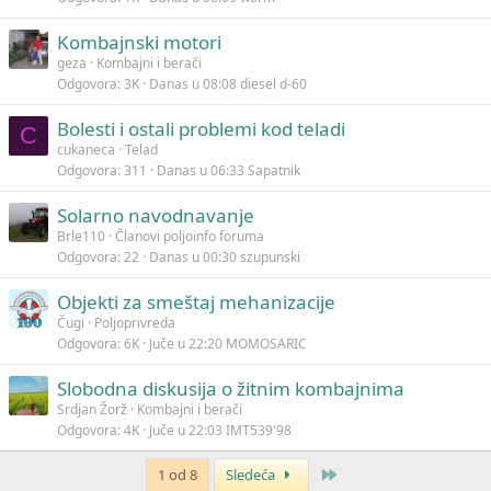
Kombajnski motori
geza
Kombajni i berači
Odgovora
3K
Danas u 08:08
diesel d-60
Bolesti i ostali problemi kod teladi
C
cukaneca
Telad
Odgovora
311
Danas u 06:33
Sapatnik
Solarno navodnavanje
Brle110
Članovi poljoinfo foruma
Odgovora
22
Danas u 00:30
szupunski
Objekti za smeštaj mehanizacije
Čugi
Poljoprivreda
Odgovora
6K
Juče u 22:20
MOMOSARIC
Slobodna diskusija o žitnim kombajnima
Srdjan Žorž
Kombajni i berači
Odgovora
4K
Juče u 22:03
IMT539'98
Poslednja
1 od 8
Sledeća