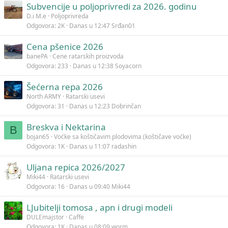
Subvencije u poljoprivredi za 2026. godinu
D.i M.e
Poljoprivreda
Odgovora
2K
Danas u 12:47
Srđan01
Cena pšenice 2026
banePA
Cene ratarskih proizvoda
Odgovora
233
Danas u 12:38
Soyacorn
Šećerna repa 2026
North ARMY
Ratarski usevi
Odgovora
31
Danas u 12:23
Dobrinčan
Breskva i Nektarina
B
bojan65
Voćke sa koštičavim plodovima (koštičave voćke)
Odgovora
1K
Danas u 11:07
radashin
Uljana repica 2026/2027
Miki44
Ratarski usevi
Odgovora
16
Danas u 09:40
Miki44
LJubitelji tomosa , apn i drugi modeli
DULEmajstor
Caffe
Odgovora
1K
Danas u 08:09
worm