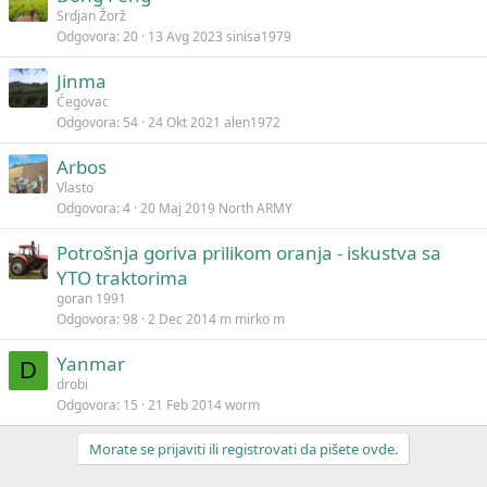
Srdjan Žorž
Odgovora
20
13 Avg 2023
sinisa1979
Jinma
Ćegovac
Odgovora
54
24 Okt 2021
alen1972
Arbos
Vlasto
Odgovora
4
20 Maj 2019
North ARMY
Potrošnja goriva prilikom oranja - iskustva sa
YTO traktorima
goran 1991
Odgovora
98
2 Dec 2014
m mirko m
Yanmar
D
drobi
Odgovora
15
21 Feb 2014
worm
Morate se prijaviti ili registrovati da pišete ovde.