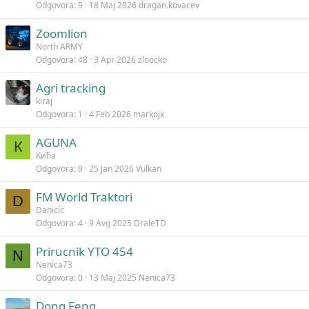
Odgovora
9
18 Maj 2026
dragan.kovacev
Zoomlion
North ARMY
Odgovora
48
3 Apr 2026
zloocko
Agri tracking
kiraj
Odgovora
1
4 Feb 2026
markojx
AGUNA
К
Кића
Odgovora
9
25 Jan 2026
Vulkan
FM World Traktori
D
Danicic
Odgovora
4
9 Avg 2025
DraleTD
Prirucnik YTO 454
N
Nenica73
Odgovora
0
13 Maj 2025
Nenica73
Dong Feng