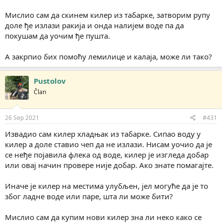
Мислио сам да скинем килер из табарке, затворим рупу
доле ђе излази ракија и онда налијем воде па да
покушам да уочим ђе пушта.
А закрпио бих помоћу лемилице и калаја, може ли тако?
Pustolov
Član
26 Sep 2021
#431
Извадио сам килер хладњак из табарке. Сипао воду у
килер а доле ставио чеп да не излази. Нисам уочио да је
се неђе појавила флека од воде, килер је изгледа добар
или овај начин провере није добар. Ако знате помагајте.
Иначе је килер на местима улубљен, јел могуће да је то
због ладне воде или паре, шта ли може бити?
Мислио сам да купим нови килер зна ли неко како се