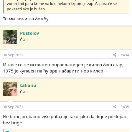
vode),kad para krene na lulu nekom krpom je zapuši para će se
pokazati ako je bušan.
То ми личи на бомбу
Pustolov
Član
30 Sep 2021
#434
Иначе се не исплати поправљати јер је килер баш стар,
1975 је купљен па ћу врв набавити нов килер
talianu
Član
30 Sep 2021
#435
Ne brini ,probamo više puta,nije tako jako da digne poklopac
bez brige.