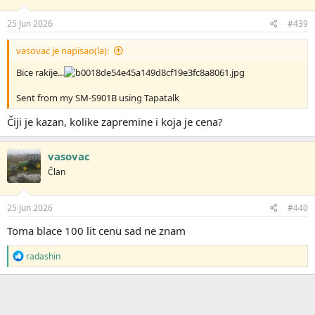
25 Jun 2026
#439
vasovac je napisao(la):
Bice rakije...
Sent from my SM-S901B using Tapatalk
Čiji je kazan, kolike zapremine i koja je cena?
vasovac
Član
25 Jun 2026
#440
Toma blace 100 lit cenu sad ne znam
R
radashin
e
a
g
o
v