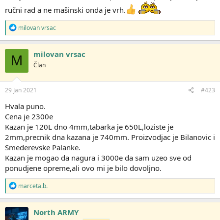
ručni rad a ne mašinski onda je vrh.
R
milovan vrsac
e
a
g
milovan vrsac
M
o
Član
v
a
n
j
29 Jan 2021
#423
a
:
Hvala puno.
Cena je 2300e
Kazan je 120L dno 4mm,tabarka je 650L,loziste je
2mm,precnik dna kazana je 740mm. Proizvodjac je Bilanovic i
Smederevske Palanke.
Kazan je mogao da nagura i 3000e da sam uzeo sve od
ponudjene opreme,ali ovo mi je bilo dovoljno.
R
marceta.b.
e
a
g
North ARMY
o