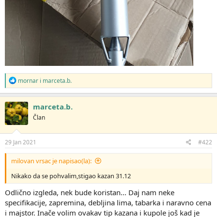
R
mornar
i
marceta.b.
e
a
g
marceta.b.
o
Član
v
a
n
j
29 Jan 2021
#422
a
:
milovan vrsac je napisao(la):
Nikako da se pohvalim,stigao kazan 31.12
Odlično izgleda, nek bude koristan... Daj nam neke
specifikacije, zapremina, debljina lima, tabarka i naravno cena
i majstor. Inače volim ovakav tip kazana i kupole još kad je