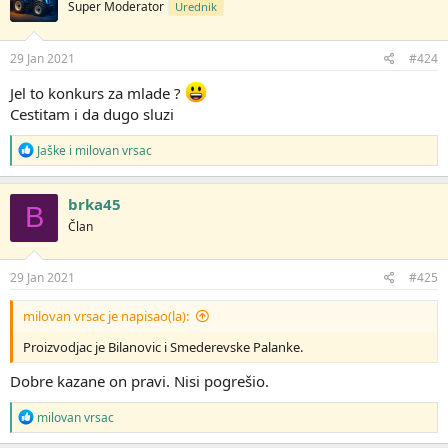
Super Moderator
Urednik
v
a
n
j
29 Jan 2021
#424
a
:
Jel to konkurs za mlade ?
Cestitam i da dugo sluzi
R
Jaške
i
milovan vrsac
e
a
g
brka45
B
o
Član
v
a
n
j
29 Jan 2021
#425
a
:
milovan vrsac je napisao(la):
Proizvodjac je Bilanovic i Smederevske Palanke.
Dobre kazane on pravi. Nisi pogrešio.
R
milovan vrsac
e
a