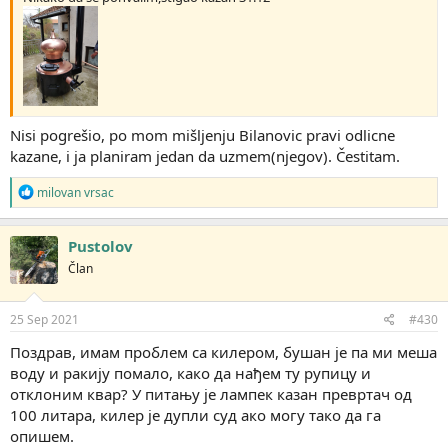
Nisi pogrešio, po mom mišljenju Bilanovic pravi odlicne
kazane, i ja planiram jedan da uzmem(njegov). Čestitam.
R
milovan vrsac
e
a
g
Pustolov
o
Član
v
a
n
j
25 Sep 2021
#430
a
:
Поздрав, имам проблем са килером, бушан је па ми меша
воду и ракију помало, како да нађем ту рупицу и
отклоним квар? У питању је лампек казан превртач од
100 литара, килер је дупли суд ако могу тако да га
опишем.