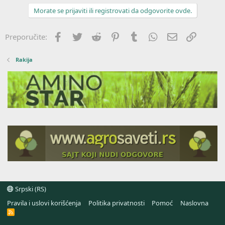
Morate se prijaviti ili registrovati da odgovorite ovde.
Facebook
Twitter
Reddit
Pinterest
Tumblr
WhatsApp
Imejl
Link
Preporučite:
Rakija
Srpski (RS)
Pravila i uslovi korišćenja
Politika privatnosti
Pomoć
Naslovna
R
S