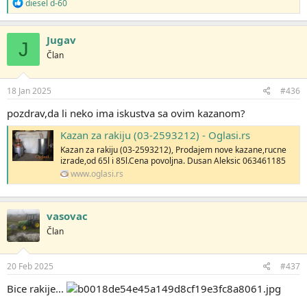
R
diesel d-60
e
a
g
Jugav
J
o
Član
v
a
n
j
18 Jan 2025
#436
a
:
pozdrav,da li neko ima iskustva sa ovim kazanom?
Kazan za rakiju (03-2593212) - Oglasi.rs
Kazan za rakiju (03-2593212), Prodajem nove kazane,rucne
izrade,od 65l i 85l.Cena povoljna. Dusan Aleksic 063461185
www.oglasi.rs
vasovac
Član
20 Feb 2025
#437
Bice rakije...