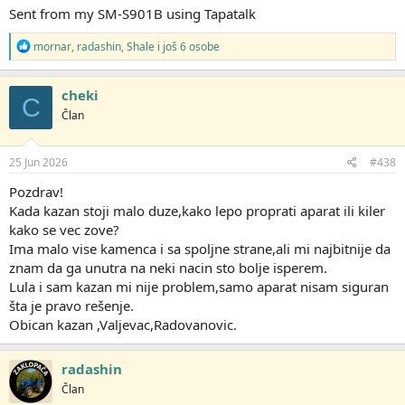
Sent from my SM-S901B using Tapatalk
R
mornar
,
radashin
,
Shale
i još 6 osobe
e
a
g
cheki
C
o
Član
v
a
n
j
25 Jun 2026
#438
a
:
Pozdrav!
Kada kazan stoji malo duze,kako lepo proprati aparat ili kiler
kako se vec zove?
Ima malo vise kamenca i sa spoljne strane,ali mi najbitnije da
znam da ga unutra na neki nacin sto bolje isperem.
Lula i sam kazan mi nije problem,samo aparat nisam siguran
šta je pravo rešenje.
Obican kazan ,Valjevac,Radovanovic.
radashin
Član