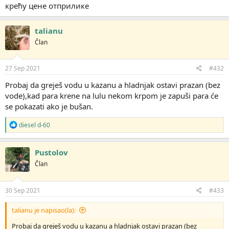
крећу цене отприлике
talianu
Član
27 Sep 2021
#432
Probaj da greješ vodu u kazanu a hladnjak ostavi prazan (bez
vode),kad para krene na lulu nekom krpom je zapuši para će
se pokazati ako je bušan.
R
diesel d-60
e
a
g
Pustolov
o
Član
v
a
n
j
30 Sep 2021
#433
a
:
talianu je napisao(la):
Probaj da greješ vodu u kazanu a hladnjak ostavi prazan (bez