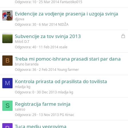
Odgovora
10
25 Mar 2014
Fantastiko015
Evidencije za vodjenje prasenja i uzgoja svinja
djjova
Odgovora
30
6 Mar 2014
NIDŽA
Z
Subvencije za tov svinja 2013
a
Miloš D.T
Odgovora
40
11 Feb 2014
xsale
t
v
Treba mi pomoc-ishrana prasadi stari par dana
o
B
bruno baranda
r
Odgovora
36
2 Feb 2014
Young farmer
e
n
Kontrola prirasta od prasilista do tovilista
M
a
mladja kg
Odgovora
0
30 Dec 2013
mladja kg
Registracija farme svinja
S
saleso
Odgovora
29
13 Nov 2013
PG Krnac
Tuca medju veprovima