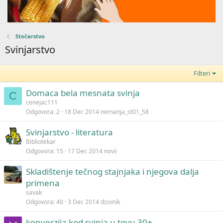
Stočarstvo
Svinjarstvo
Filteri
Domaca bela mesnata svinja
C
cenejac111
Odgovora
2
18 Dec 2014
nemanja_st01_58
Svinjarstvo - literatura
Bibliotekar
Odgovora
15
17 Dec 2014
novii
Skladištenje tečnog stajnjaka i njegova dalja
primena
savak
Odgovora
40
3 Dec 2014
dzionik
konverzija kod svinja u tovu 30+