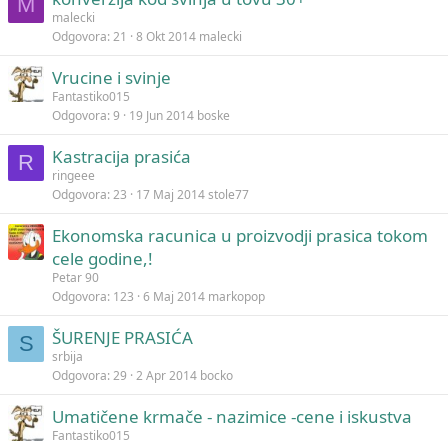
M
malecki
Odgovora
21
8 Okt 2014
malecki
Vrucine i svinje
Fantastiko015
Odgovora
9
19 Jun 2014
boske
Kastracija prasića
R
ringeee
Odgovora
23
17 Maj 2014
stole77
Ekonomska racunica u proizvodji prasica tokom
cele godine,!
Petar 90
Odgovora
123
6 Maj 2014
markopop
ŠURENJE PRASIĆA
S
srbija
Odgovora
29
2 Apr 2014
bocko
Umatičene krmače - nazimice -cene i iskustva
Fantastiko015