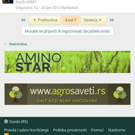
North ARMY
Odgovora
52
24 Jan 2013
Ranbobas
Prvo
Poslednja
Prethodna
4 od 7
Sledeća
Morate se prijaviti ili registrovati da pišete ovde.
Stočarstvo
Srpski (RS)
Pravila i uslovi korišćenja
Politika privatnosti
Pomoć
Naslovna