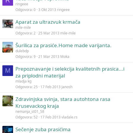
R
ringeee
Odgovora
0
3 Okt 2013
ringeee
Aparat za ultrazvuk krmača
mile-mile
Odgovora
2
25 Mar 2013
mile-mile
Šurilica za prasiće.Home made varijanta.
dulebdp
Odgovora
9
21 Mar 2013
Moka
Prepoznavanje i selekcija kvalitetnih prasica...i
M
za priplodni materijal
mladja kg
Odgovora
25
17 Feb 2013
Janosh
Zdravinjska svinja, stara autohtona rasa
Krusevackog kraja
nemanja_st01_58
Odgovora
52
17 Feb 2013
vladale.rs
Sečenje zuba prasićima