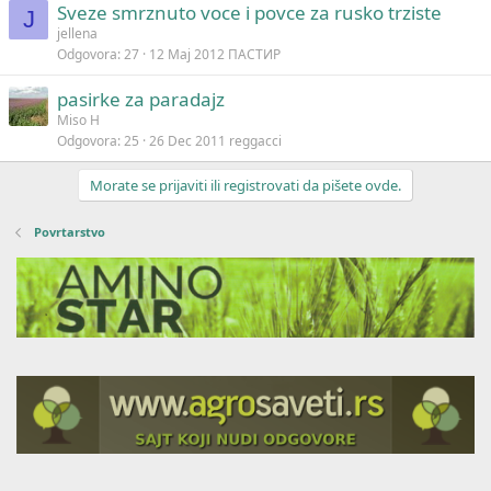
Sveze smrznuto voce i povce za rusko trziste
J
jellena
Odgovora
27
12 Maj 2012
ПАСТИР
pasirke za paradajz
Miso H
Odgovora
25
26 Dec 2011
reggacci
Morate se prijaviti ili registrovati da pišete ovde.
Povrtarstvo