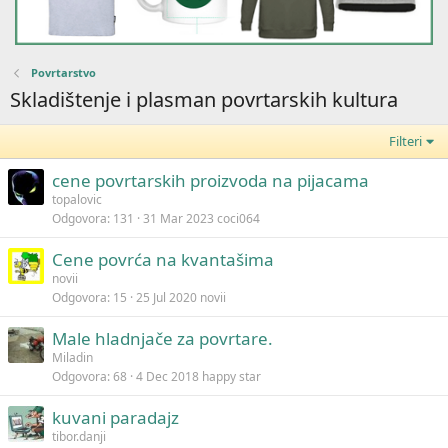
Povrtarstvo
Skladištenje i plasman povrtarskih kultura
Filteri
cene povrtarskih proizvoda na pijacama
topalovic
Odgovora
131
31 Mar 2023
coci064
Cene povrća na kvantašima
novii
Odgovora
15
25 Jul 2020
novii
Male hladnjače za povrtare.
Miladin
Odgovora
68
4 Dec 2018
happy star
kuvani paradajz
tibor.danji