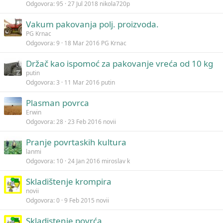
Odgovora
95
27 Jul 2018
nikola720p
Vakum pakovanja polj. proizvoda.
PG Krnac
Odgovora
9
18 Mar 2016
PG Krnac
Držač kao ispomoć za pakovanje vreća od 10 kg
putin
Odgovora
3
11 Mar 2016
putin
Plasman povrca
Erwin
Odgovora
28
23 Feb 2016
novii
Pranje povrtaskih kultura
lanmi
Odgovora
10
24 Jan 2016
miroslav k
Skladištenje krompira
novii
Odgovora
0
9 Feb 2015
novii
Skladistenje povrća