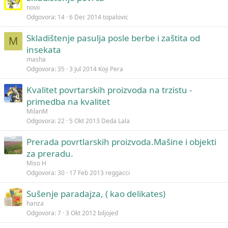
novii
Odgovora
14
6 Dec 2014
topalovic
Skladištenje pasulja posle berbe i zaštita od
M
insekata
masha
Odgovora
35
3 Jul 2014
Koji Pera
Kvalitet povrtarskih proizvoda na trzistu -
primedba na kvalitet
MilanM
Odgovora
22
5 Okt 2013
Deda Lala
Prerada povrtlarskih proizvoda.Mašine i objekti
za preradu.
Miso H
Odgovora
30
17 Feb 2013
reggacci
Sušenje paradajza, ( kao delikates)
hanza
Odgovora
7
3 Okt 2012
biljojed