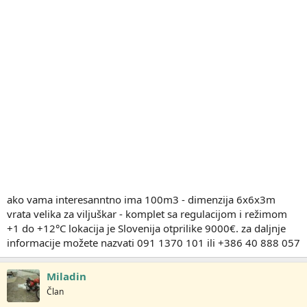
ako vama interesanntno ima 100m3 - dimenzija 6x6x3m
vrata velika za viljuškar - komplet sa regulacijom i režimom
+1 do +12°C lokacija je Slovenija otprilike 9000€. za daljnje
informacije možete nazvati 091 1370 101 ili +386 40 888 057
Miladin
Član