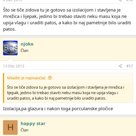
a
:
Što se tiče zidova tu je gotovo sa izolacijom i stavljena je
mrežica i lijepak, jedino bi trebao staviti neku masu koja ne
upija vlagu i uraditi patos, a kako bi naj pametnije bilo uraditi
patos.
njoko
Član
13 Dec 2013
#57
Miladin je napisao(la):
Što se tiče zidova tu je gotovo sa izolacijom i stavljena je mrežica i
lijepak, jedino bi trebao staviti neku masu koja ne upija vlagu i
uraditi patos, a kako bi naj pametnije bilo uraditi patos.
Izolacija,pa glazura i nakon toga porculanske pločice
happy star
H
Član