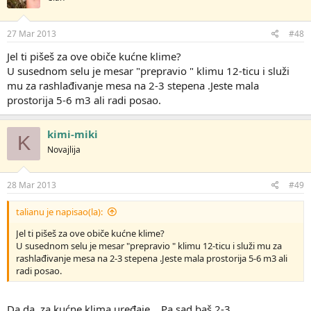
a
n
j
27 Mar 2013
#48
a
:
Jel ti pišeš za ove običe kućne klime?
U susednom selu je mesar "prepravio " klimu 12-ticu i služi
mu za rashlađivanje mesa na 2-3 stepena .Jeste mala
prostorija 5-6 m3 ali radi posao.
kimi-miki
K
Novajlija
28 Mar 2013
#49
talianu je napisao(la):
Jel ti pišeš za ove običe kućne klime?
U susednom selu je mesar "prepravio " klimu 12-ticu i služi mu za
rashlađivanje mesa na 2-3 stepena .Jeste mala prostorija 5-6 m3 ali
radi posao.
Da,da, za kućne klima uređaje... Pa sad baš 2-3