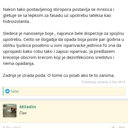
Nakon tako postavljenog stiropora postavlja se mrezica i
gletuje se sa lepkom za fasadu uz upotrebu lateksa kao
hidroizolanta.
Sledece je nanosenje boje , najcesce bele disperzije za spojlnu
upotrebu. Cesto se dogadja da opada boja posle par godina u
obliku ljuskica posebno u zoni isparivacke jedinice.To zna da
upropasti kako robu tako i zapusi isparivac. Ja predlazem
krecenje obicnim krecom koji je dezinfekciono sredstvo i
nema opadanja.
Zadnje je izrada poda. O tome cu pisati ako te to zanima.
Poslednja izmena:
4 Dec 2013
R
Salac
e
a
g
Miladin
o
Član
v
a
n
j
8 Dec 2013
#56