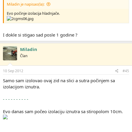
Miladin je napisao(la):
Evo počinje izolacija hladnjače.
I dokle si stigao sad posle 1 godine ?
Miladin
Član
10 Sep 2012
#45
Samo sam izolovao ovaj zid na slici a sutra počinjem sa
izolacijom iznutra.
- - - - - - - - - -
Evo danas sam počeo izolaciju iznutra sa stiropolom 10cm.