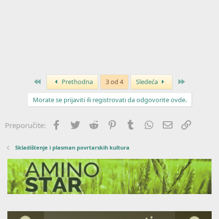
Prvo
Poslednja
Prethodna
3 od 4
Sledeća
Morate se prijaviti ili registrovati da odgovorite ovde.
Facebook
Twitter
Reddit
Pinterest
Tumblr
WhatsApp
Imejl
Link
Preporučite:
Skladištenje i plasman povrtarskih kultura