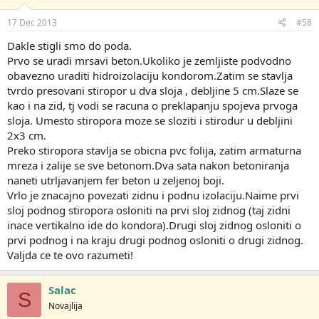
17 Dec 2013
#58
Dakle stigli smo do poda.
Prvo se uradi mrsavi beton.Ukoliko je zemljiste podvodno
obavezno uraditi hidroizolaciju kondorom.Zatim se stavlja
tvrdo presovani stiropor u dva sloja , debljine 5 cm.Slaze se
kao i na zid, tj vodi se racuna o preklapanju spojeva prvoga
sloja. Umesto stiropora moze se sloziti i stirodur u debljini
2x3 cm.
Preko stiropora stavlja se obicna pvc folija, zatim armaturna
mreza i zalije se sve betonom.Dva sata nakon betoniranja
naneti utrljavanjem fer beton u zeljenoj boji.
Vrlo je znacajno povezati zidnu i podnu izolaciju.Naime prvi
sloj podnog stiropora osloniti na prvi sloj zidnog (taj zidni
inace vertikalno ide do kondora).Drugi sloj zidnog osloniti o
prvi podnog i na kraju drugi podnog osloniti o drugi zidnog.
Valjda ce te ovo razumeti!
Salac
S
Novajlija