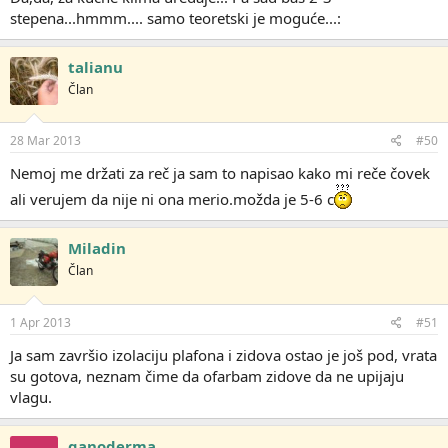
stepena...hmmm.... samo teoretski je moguće...:
talianu
Član
28 Mar 2013
#50
Nemoj me držati za reč ja sam to napisao kako mi reče čovek
ali verujem da nije ni ona merio.možda je 5-6 c
Miladin
Član
1 Apr 2013
#51
Ja sam završio izolaciju plafona i zidova ostao je još pod, vrata
su gotova, neznam čime da ofarbam zidove da ne upijaju
vlagu.
ganoderma