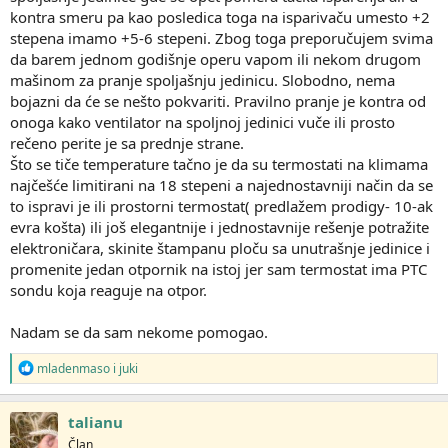
kontra smeru pa kao posledica toga na isparivaču umesto +2
stepena imamo +5-6 stepeni. Zbog toga preporučujem svima
da barem jednom godišnje operu vapom ili nekom drugom
mašinom za pranje spoljašnju jedinicu. Slobodno, nema
bojazni da će se nešto pokvariti. Pravilno pranje je kontra od
onoga kako ventilator na spoljnoj jedinici vuče ili prosto
rečeno perite je sa prednje strane.
Što se tiče temperature tačno je da su termostati na klimama
najčešće limitirani na 18 stepeni a najednostavniji način da se
to ispravi je ili prostorni termostat( predlažem prodigy- 10-ak
evra košta) ili još elegantnije i jednostavnije rešenje potražite
elektroničara, skinite štampanu ploču sa unutrašnje jedinice i
promenite jedan otpornik na istoj jer sam termostat ima PTC
sondu koja reaguje na otpor.
Nadam se da sam nekome pomogao.
R
mladenmaso
i
juki
e
a
g
talianu
o
Član
v