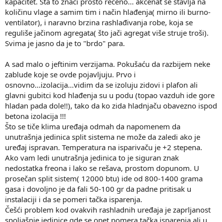
kapacitet. Šta to znači prosto rečeno... akcenat se stavlja na
količinu vlage a samim tim i način hlađenja( mirno ili burno-
ventilator), i naravno brzina rashlađivanja robe, koja se
reguliše jačinom agregata( što jači agregat više struje troši).
Svima je jasno da je to "brdo" para.
A sad malo o jeftinim verzijama. Pokušaću da razbijem neke
zablude koje se ovde pojavljuju. Prvo i
osnovno...izolacija...vidim da se izoluju zidovi i plafon ali
glavni gubitci kod hlađenja su u podu (topao vazduh ide gore
hladan pada dole!!), tako da ko zida hladnjaču obavezno ispod
betona izolacija !!!
Što se tiče klima uređaja odmah da napomenem da
unutrašnja jedinica split sistema ne može da zaledi ako je
uređaj ispravan. Temperatura na isparivaču je +2 stepena.
Ako vam ledi unutrašnja jedinica to je siguran znak
nedostatka freona i lako se rešava, prostom dopunom. U
prosečan split sistem( 12000 btu) ide od 800-1400 grama
gasa i dovoljno je da fali 50-100 gr da padne pritisak u
instalaciji i da se pomeri tačka isparenja.
Češći problem kod ovakvih rashladnih uređaja je zaprljanost
spoljašnje jedinice gde se opet pomera tačka isparenja ali u