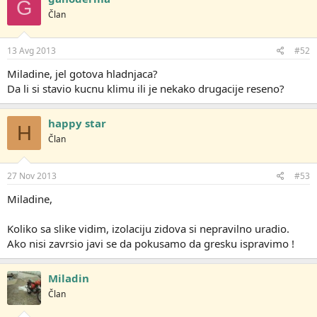
G
Član
13 Avg 2013
#52
Miladine, jel gotova hladnjaca?
Da li si stavio kucnu klimu ili je nekako drugacije reseno?
happy star
H
Član
27 Nov 2013
#53
Miladine,
Koliko sa slike vidim, izolaciju zidova si nepravilno uradio.
Ako nisi zavrsio javi se da pokusamo da gresku ispravimo !
Miladin
Član