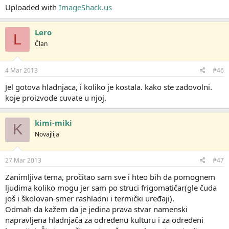
Uploaded with
ImageShack.us
Lero
L
Član
4 Mar 2013
#46
Jel gotova hladnjaca, i koliko je kostala. kako ste zadovolni.
koje proizvode cuvate u njoj.
kimi-miki
K
Novajlija
27 Mar 2013
#47
Zanimljiva tema, pročitao sam sve i hteo bih da pomognem
ljudima koliko mogu jer sam po struci frigomatičar(gle čuda
još i školovan-smer rashladni i termički uređaji).
Odmah da kažem da je jedina prava stvar namenski
napravljena hladnjača za određenu kulturu i za određeni