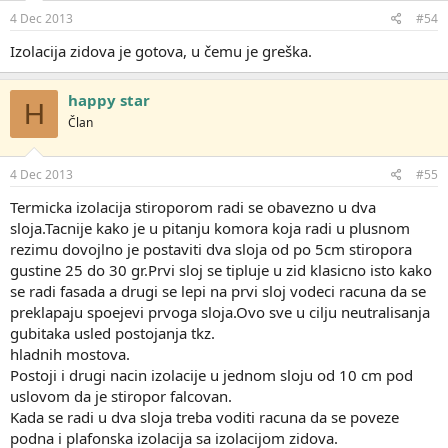
4 Dec 2013
#54
Izolacija zidova je gotova, u čemu je greška.
happy star
H
Član
4 Dec 2013
#55
Termicka izolacija stiroporom radi se obavezno u dva
sloja.Tacnije kako je u pitanju komora koja radi u plusnom
rezimu dovojlno je postaviti dva sloja od po 5cm stiropora
gustine 25 do 30 gr.Prvi sloj se tipluje u zid klasicno isto kako
se radi fasada a drugi se lepi na prvi sloj vodeci racuna da se
preklapaju spoejevi prvoga sloja.Ovo sve u cilju neutralisanja
gubitaka usled postojanja tkz.
hladnih mostova.
Postoji i drugi nacin izolacije u jednom sloju od 10 cm pod
uslovom da je stiropor falcovan.
Kada se radi u dva sloja treba voditi racuna da se poveze
podna i plafonska izolacija sa izolacijom zidova.