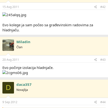
15 Avg 2011
#42
Evo kolege ja sam počeo sa građevinskim radovima za
hladnjaču.
Miladin
Član
20 Avg 2011
#43
Evo počinje izolacija hladnjače.
daca357
D
Novajlija
9 Sep 2012
#44