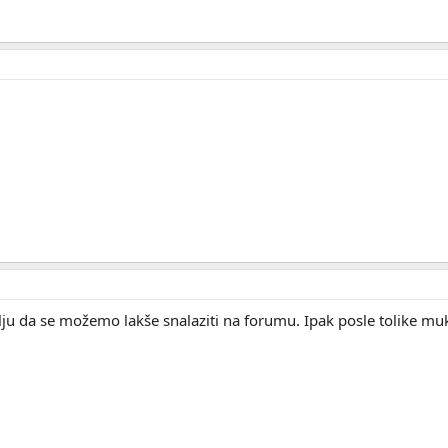
ju da se možemo lakše snalaziti na forumu. Ipak posle tolike muk