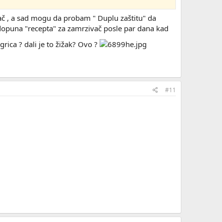
vač , a sad mogu da probam " Duplu zaštitu" da
a dopuna "recepta" za zamrzivač posle par dana kad
grica ? dali je to žižak? Ovo ?
#11