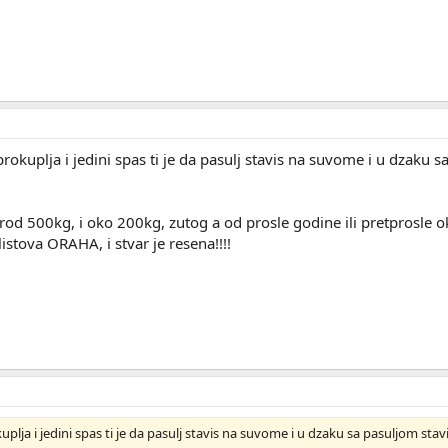
okuplja i jedini spas ti je da pasulj stavis na suvome i u dzaku
d 500kg, i oko 200kg, zutog a od prosle godine ili pretprosle oko
istova ORAHA, i stvar je resena!!!!
plja i jedini spas ti je da pasulj stavis na suvome i u dzaku sa pasuljom s