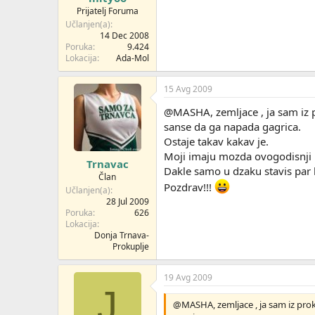
Prijatelj Foruma
Učlanjen(a)
14 Dec 2008
Poruka
9.424
Lokacija
Ada-Mol
15 Avg 2009
@MASHA, zemljace , ja sam iz pr
sanse da ga napada gagrica.
Ostaje takav kakav je.
Moji imaju mozda ovogodisnji ro
Trnavac
Dakle samo u dzaku stavis par l
Član
Pozdrav!!!
Učlanjen(a)
28 Jul 2009
Poruka
626
Lokacija
Donja Trnava-
Prokuplje
19 Avg 2009
J
@MASHA, zemljace , ja sam iz proku