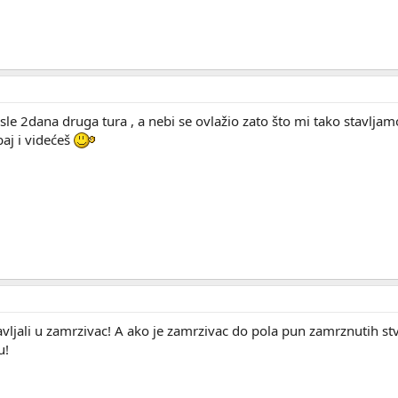
sle 2dana druga tura , a nebi se ovlažio zato što mi tako stavlj
aj i videćeš
vljali u zamrzivac! A ako je zamrzivac do pola pun zamrznutih s
u!