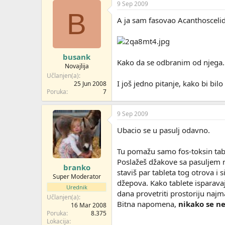
9 Sep 2009
B
A ja sam fasovao Acanthoscelid
busank
Kako da se odbranim od njega. 
Novajlija
Učlanjen(a)
I još jedno pitanje, kako bi bil
25 Jun 2008
Poruka
7
9 Sep 2009
Ubacio se u pasulj odavno.
Tu pomažu samo fos-toksin tab
Poslažeš džakove sa pasuljem na
branko
staviš par tableta tog otrova i
Super Moderator
džepova. Kako tablete isparavaju
Urednik
dana provetriti prostoriju najm
Učlanjen(a)
Bitna napomena,
nikako se ne
16 Mar 2008
Poruka
8.375
Lokacija