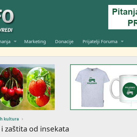
manja
Marketing
Donacije
Prijatelji Foruma
ih kultura
i zaštita od insekata