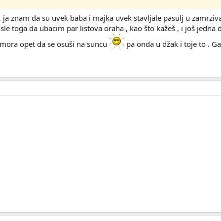
 , ja znam da su uvek baba i majka uvek stavljale pasulj u zamrzi
le toga da ubacim par listova oraha , kao što kažeš , i još jedn
 mora opet da se osuši na suncu
pa onda u džak i toje to . Ga