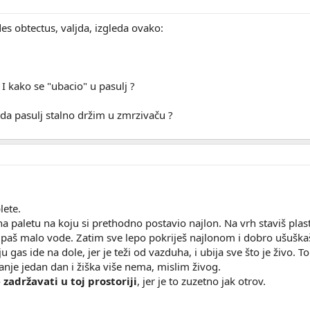
es obtectus, valjda, izgleda ovako:
I kako se "ubacio" u pasulj ?
o da pasulj stalno držim u zmrzivaču ?
lete.
 paletu na koju si prethodno postavio najlon. Na vrh staviš plas
 sipaš malo vode. Zatim sve lepo pokriješ najlonom i dobro ušušk
 gas ide na dole, jer je teži od vazduha, i ubija sve što je živo. 
anje jedan dan i žiška više nema, mislim živog.
 zadržavati u toj prostoriji
, jer je to zuzetno jak otrov.