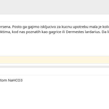
sena. Posto ga gajimo iskljucivo za kucnu upotrebu mala je kolici
ktima, kod nas poznatih kao gagrice ili Dermestes lardarius. Da l
natom NaHCO3