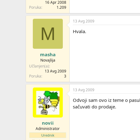
16 Apr 2008
Poruka
1.209
13 Avg 2009
M
Hvala.
masha
Novajlija
Učlanjen(a)
13 Avg 2009
Poruka
3
13 Avg 2009
Odvoji sam ovo iz teme o pasul
sačuvati do prodaje.
novii
Administrator
Urednik