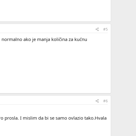
#5
 , normalno ako je manja količina za kućnu
#6
 prosla. I mislim da bi se samo ovlazio tako.Hvala