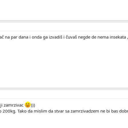
vač na par dana i onda ga izvadiš i čuvaš negde de nema insekata
ji zamrzivac
)))
200kg. Tako da mislim da stvar sa zamrzivadzem ne bi bas dobro