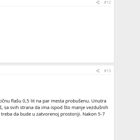
#12
#13
tičnu flašu 0,5 lit na par mesta probušenu. Unutra
aš, sa svih strana da ima ispod što manje vezdušnih
To treba da bude u zatvorenoj prostoriji. Nakon 5-7