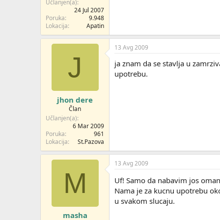
Učlanjen(a)
24 Jul 2007
Poruka
9.948
Lokacija
Apatin
13 Avg 2009
J
ja znam da se stavlja u zamrzi
upotrebu.
jhon dere
Član
Učlanjen(a)
6 Mar 2009
Poruka
961
Lokacija
St.Pazova
13 Avg 2009
M
Uf! Samo da nabavim jos oman
Nama je za kucnu upotrebu oko 
u svakom slucaju.
masha