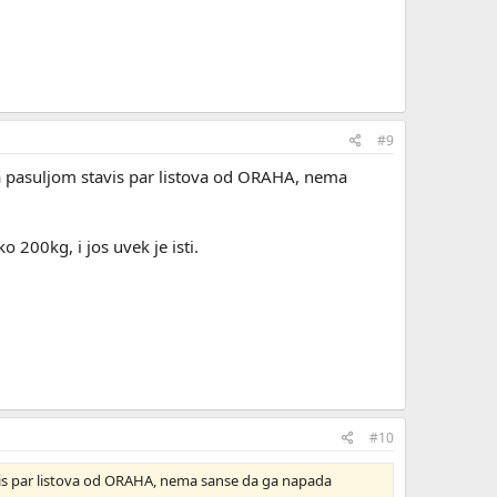
#9
 sa pasuljom stavis par listova od ORAHA, nema
 200kg, i jos uvek je isti.
#10
tavis par listova od ORAHA, nema sanse da ga napada