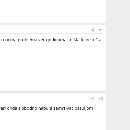
#7
amo i nema problema već godinama , ništa te nekošta
#8
tvari onda slobodno napuni zamrzivac pasuljom i