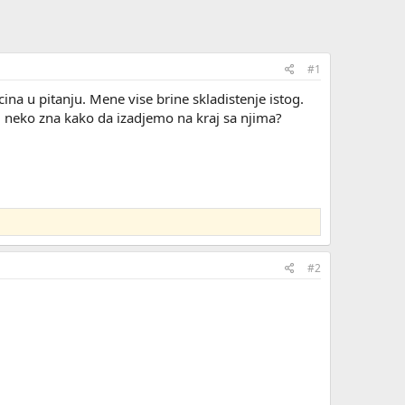
#1
na u pitanju. Mene vise brine skladistenje istog.
i neko zna kako da izadjemo na kraj sa njima?
#2