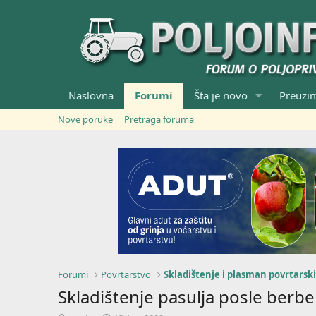
Naslovna
Forumi
Šta je novo
Preuzi
Nove poruke
Pretraga foruma
Forumi
Povrtarstvo
Skladištenje i plasman povrtarsk
Skladištenje pasulja posle berbe 