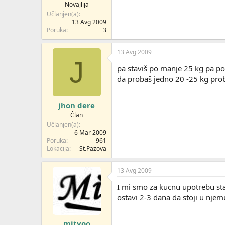
Novajlija
Učlanjen(a)
13 Avg 2009
Poruka
3
13 Avg 2009
J
pa staviš po manje 25 kg pa po
da probaš jedno 20 -25 kg prob
jhon dere
Član
Učlanjen(a)
6 Mar 2009
Poruka
961
Lokacija
St.Pazova
13 Avg 2009
I mi smo za kucnu upotrebu sta
ostavi 2-3 dana da stoji u njem
mityoo