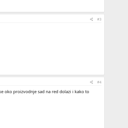
#3
#4
e oko proizvodnje sad na red dolazi i kako to