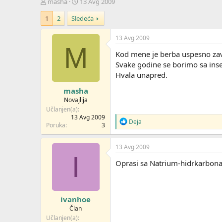
Z
D
masha
13 Avg 2009
a
a
1
2
Sledeća
č
t
e
u
t
m
13 Avg 2009
n
p
M
Kod mene je berba uspesno zavr
i
o
k
k
Svake godine se borimo sa inse
t
r
Hvala unapred.
e
e
masha
m
t
e
a
Novajlija
n
Učlanjen(a)
j
13 Avg 2009
R
Deja
Poruka
3
a
e
a
g
13 Avg 2009
o
I
v
Oprasi sa Natrium-hidrkarbo
a
n
j
a
ivanhoe
:
Član
Učlanjen(a)