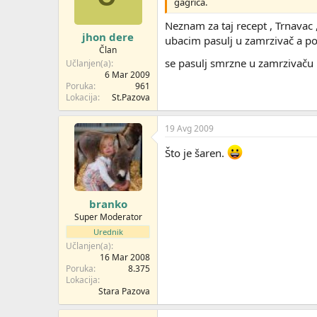
gagrica.
Neznam za taj recept , Trnavac
jhon dere
ubacim pasulj u zamrzivač a pos
Član
se pasulj smrzne u zamrzivaču
Učlanjen(a)
6 Mar 2009
Poruka
961
Lokacija
St.Pazova
19 Avg 2009
Što je šaren.
branko
Super Moderator
Urednik
Učlanjen(a)
16 Mar 2008
Poruka
8.375
Lokacija
Stara Pazova