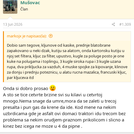
g
Mušovac
o
Član
v
a
n
j
13 Jun 2026
#1.309
a
:
markojx je napisao(la):
Dobio sam tegove, kljunove od kasike, prednje blatobrane
zapakovano u neki dzak, kutiju sa alatom, onda kartonsku kutiju u
njoj set filtera, kljuc za filter, upustvo, kugle za poluge posto je one
kuke na polugama i toplingu, 3 kugle siroka rupa i 3 kugle uzana
rupa, dva prikljucka za vazduh, 4 muske spojke za kipovanje, klinove
za donju i prednju poteznicu, u alatu rucna mazalica, francuski kljuc,
par kljuceva itd
Onda si dobro prosao
A sto se tice cetvrte brzine svi su kilavi u cetvrtoj
mnogo.Nema snage da umre,mora da se zaleti u trecoj
presalta i pun gas da krene da ide. Kod mene na nekim
uzbrdicama gde je asfalt ovi domaci traktori idu trecom bez
problema sa nekim orudjem-praznom prikolicom i slicno a
kinez bez icega ne moze u 4 da pipne .