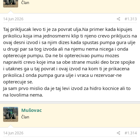
Član
v
a
n
j
14 Jun 2026
#1.313
a
:
Taj prikljucak levo ti je za povrat ulja.Na primer kada kipujes
prikolicu koja ima jednosmerni klip ti njeno crevo prikljucis na
ovaj desni izvod i sa njim dizes kada spustas pumpa gura ulje
u drugi par sa tog izvoda ali na njemu nema nicega i onda
opterecuje pumpu. Da ne bi opterecivao pumu mozes
napraviti crevo koje ima sa obe strane muski deo brze spojke
i utaknes ga u taj povrat i ovaj izvod na kom ti je prikacena
prikolica.I onda pumpa gura ulje i vraca u rezervoar-ne
opterecuje se.
Ja sam prvo mislio da je taj levi izvod za hidro kocnice ali to
na lovolima nema.
Mušovac
Član
14 Jun 2026
#1.314