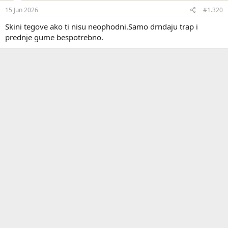
n
j
15 Jun 2026
#1.320
a
:
Skini tegove ako ti nisu neophodni.Samo drndaju trap i
prednje gume bespotrebno.