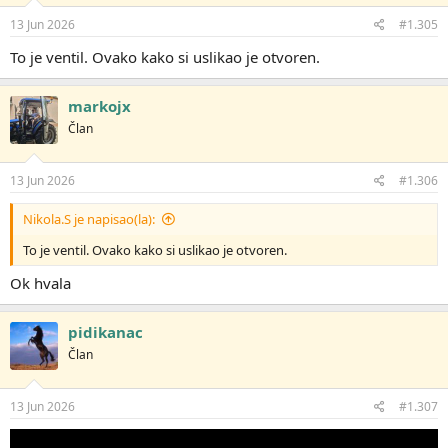
13 Jun 2026
#1.305
To je ventil. Ovako kako si uslikao je otvoren.
markojx
Član
13 Jun 2026
#1.306
Nikola.S je napisao(la):
To je ventil. Ovako kako si uslikao je otvoren.
Ok hvala
pidikanac
Član
13 Jun 2026
#1.307