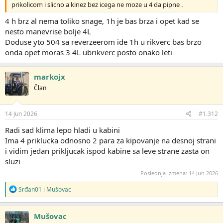
prikolicom i slicno a kinez bez icega ne moze u 4 da pipne .
4 h brz al nema toliko snage, 1h je bas brza i opet kad se
nesto manevrise bolje 4L
Doduse yto 504 sa reverzeerom ide 1h u rikverc bas brzo
onda opet moras 3 4L ubrikverc posto onako leti
markojx
Član
14 Jun 2026
#1.312
Radi sad klima lepo hladi u kabini
Ima 4 priklucka odnosno 2 para za kipovanje na desnoj strani
i vidim jedan prikljucak ispod kabine sa leve strane zasta on
sluzi
Poslednja izmena:
14 Jun 2026
R
Srđan01
i
Mušovac
e
a
g
Mušovac
o