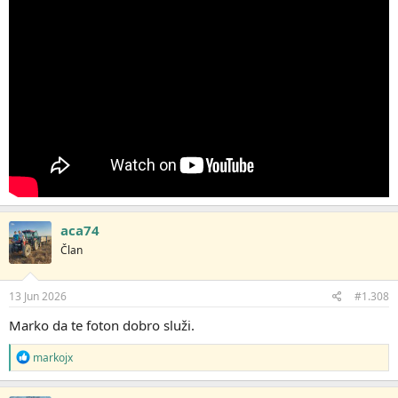
aca74
Član
13 Jun 2026
#1.308
Marko da te foton dobro služi.
R
markojx
e
a