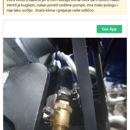
Ventil je kuglasti, nalazi pored vodene pumpe, ima malu polugu i
nije lako uočljiv . Inače klima i grejanje rade odlično.
Uspeli smo da podignemo, dotegao sam spojke sve labavo, ostala
je jos jedna u sredini jako nezgodna nek se oni zajebavaju sa njom, e
sad malo sam ga terao 1 2 3 al u cetvrtoj rupa jedva povuce prazan i
skakuce po putu ko jarac, treca sasvim ok pristojna brzina, klima ne
hladi imam utisak da greje pakao u kabini ili ja nesto ne umem ili
ima negde ventil da se zavrne topla voda