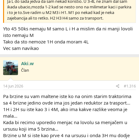
Ja L do sada jedva da sam nekad koristio. U 3-4L ne znam dal sam
ikada ubacio,mozda 1-2 kad se nesto ono na milimetar kaci i parkira
i to je to.Sve radim u M2 M3 i H1. M1 po nekad kad je neka
zajebancija ali to retko. H2 H3 H4 samo za transport.
Yto 45 50ks nemaju M samo L i H a mislim da ni manji lovoli
isto nemaju M
Tako da sto nemoze 1H onda moram 4L
Vec sam navikao
Aki.w
Član
14 Jun 2026
#1.316
Pa brzine su vam maltene iste ko na onim starim traktorima
sa 4 brizne jedino ovde ima jos jedan reduktor za trasport...
1H i 2H su iste kao 3 i 4M, ako ima kakve razlike veoma je
mala...
Kada bi recimo uporedio menjac na lovolu sa menjačem u
ursusu koji ima 5 brzina...
Brzine u M si iste kao prve 4 na ursusu i onda 3H mu dodje