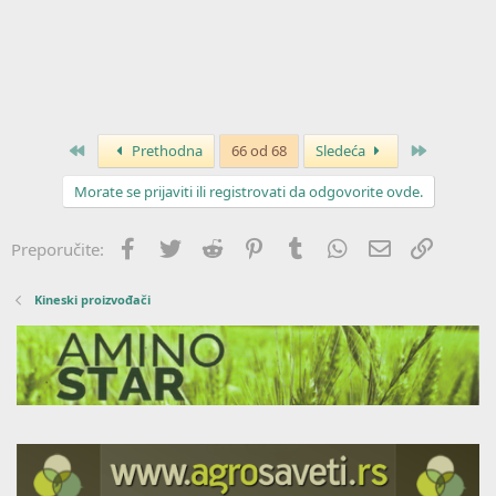
Prvo
Poslednja
Prethodna
66 od 68
Sledeća
Morate se prijaviti ili registrovati da odgovorite ovde.
Facebook
Twitter
Reddit
Pinterest
Tumblr
WhatsApp
Imejl
Link
Preporučite:
Kineski proizvođači