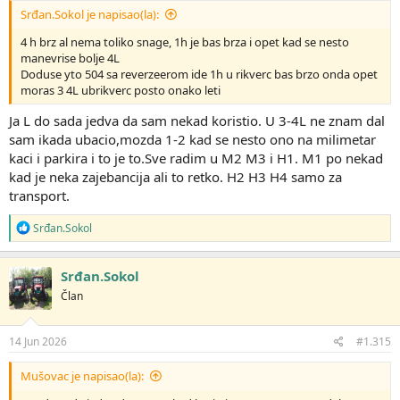
Srđan.Sokol je napisao(la):
4 h brz al nema toliko snage, 1h je bas brza i opet kad se nesto
manevrise bolje 4L
Doduse yto 504 sa reverzeerom ide 1h u rikverc bas brzo onda opet
moras 3 4L ubrikverc posto onako leti
Ja L do sada jedva da sam nekad koristio. U 3-4L ne znam dal
sam ikada ubacio,mozda 1-2 kad se nesto ono na milimetar
kaci i parkira i to je to.Sve radim u M2 M3 i H1. M1 po nekad
kad je neka zajebancija ali to retko. H2 H3 H4 samo za
transport.
R
Srđan.Sokol
e
a
g
Srđan.Sokol
o
Član
v
a
n
j
14 Jun 2026
#1.315
a
:
Mušovac je napisao(la):