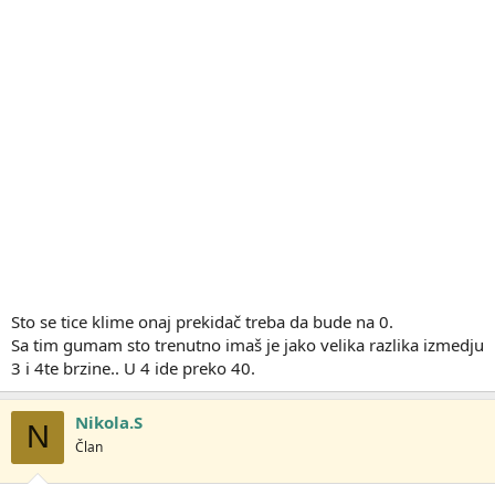
Sto se tice klime onaj prekidač treba da bude na 0.
Sa tim gumam sto trenutno imaš je jako velika razlika izmedju
3 i 4te brzine.. U 4 ide preko 40.
Nikola.S
N
Član