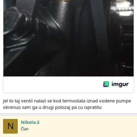
Jel to taj ventil nalazi se kod termostata iznad vodene pumpe
okrenuo sam ga u drugi polozaj pa cu ispratitu
Nikola.S
N
Član