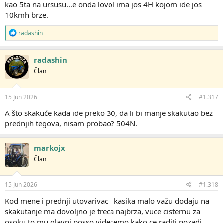
kao 5ta na ursusu...e onda lovol ima jos 4H kojom ide jos
10kmh brze.
R
radashin
e
a
g
radashin
o
Član
v
a
n
j
15 Jun 2026
#1.317
a
:
A što skakuće kada ide preko 30, da li bi manje skakutao bez
prednjih tegova, nisam probao? 504N.
markojx
Član
15 Jun 2026
#1.318
Kod mene i prednji utovarivac i kasika malo važu dodaju na
skakutanje ma dovoljno je treca najbrza, vuce cisternu za
osoku to mu glavni posso videcemo kako ce raditi pozadi