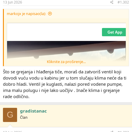
13 Jun 2026
#1.302
markojx je napisao(la):
Kliknite za proširenje...
Što se grejanja i hlađenja tiče, moraš da zatvoriš ventil koji
dovodi vuću vodu u kabinu jer u tom slučaju klima neće da ti
dobro hladi. Ventil je kuglasti, nalazi pored vodene pumpe,
ima malu polugu i nije lako uočljiv . Inače klima i grejanje
rade odlično.
gradistanac
G
Član