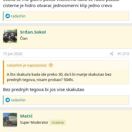
cisterne je hidro otvarac jednosmerni klip jedno crevo
R
radashin
e
a
g
Srđan.Sokol
o
Član
v
a
n
j
15 Jun 2026
#1.319
a
:
radashin je napisao(la):
A što skakuće kada ide preko 30, da li bi manje skakutao bez
prednjih tegova, nisam probao? 504N.
Bez prednjih tegova bi jos vise skakutao
R
radashin
e
a
g
Matić
o
Super Moderator
Urednik
v
a