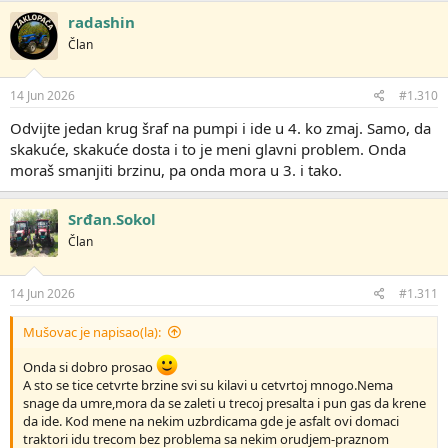
radashin
Član
14 Jun 2026
#1.310
Odvijte jedan krug šraf na pumpi i ide u 4. ko zmaj. Samo, da
skakuće, skakuće dosta i to je meni glavni problem. Onda
moraš smanjiti brzinu, pa onda mora u 3. i tako.
Srđan.Sokol
Član
14 Jun 2026
#1.311
Mušovac je napisao(la):
Onda si dobro prosao
A sto se tice cetvrte brzine svi su kilavi u cetvrtoj mnogo.Nema
snage da umre,mora da se zaleti u trecoj presalta i pun gas da krene
da ide. Kod mene na nekim uzbrdicama gde je asfalt ovi domaci
traktori idu trecom bez problema sa nekim orudjem-praznom