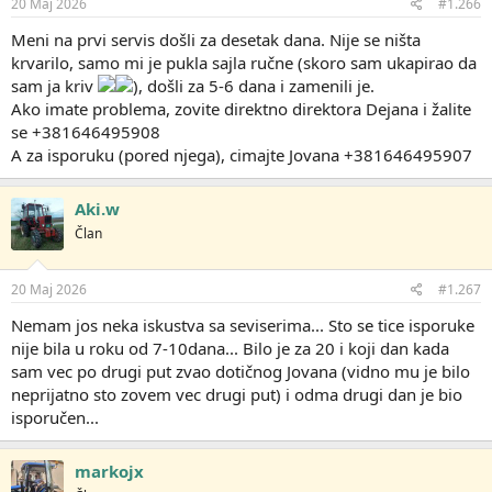
20 Maj 2026
#1.266
Meni na prvi servis došli za desetak dana. Nije se ništa
krvarilo, samo mi je pukla sajla ručne (skoro sam ukapirao da
sam ja kriv
), došli za 5-6 dana i zamenili je.
Ako imate problema, zovite direktno direktora Dejana i žalite
se +381646495908
A za isporuku (pored njega), cimajte Jovana +381646495907
Aki.w
Član
20 Maj 2026
#1.267
Nemam jos neka iskustva sa seviserima... Sto se tice isporuke
nije bila u roku od 7-10dana... Bilo je za 20 i koji dan kada
sam vec po drugi put zvao dotičnog Jovana (vidno mu je bilo
neprijatno sto zovem vec drugi put) i odma drugi dan je bio
isporučen...
markojx