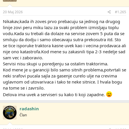
20 Maj 2026
#1.265
Nikakav,kada ih zoves prvo prebacuju sa jednog na drugog
linije zovi peru miku lazu za svaki problem izmisljaju toplu
vodu.Kada su trebali da dolaze na servise zovem 5 puta da se
smiluju da dodju i samo obecavaju sutra prekosutra itd. Sto
se tice isporuke traktora kasne uvek kao i vecina prodavaca ali
nije ono katastrofa.Kod mene su zakasnili tipa 2-3 nedelje sad
sam vec i zaboravio.
Servisi nisu skupi u poredjenju sa ostalim traktorima.
Kod mene je u garanciji bilo samo sitnih problema,potvrtali se
neki srafovi pucala sajla za gasenje curelo ulje na crevima
uglavnom od utovarivaca i tako te neke sitnice. I hvala bogu
na tome se i zavrsilo.
Delova ima uvek a serviseri su kako ti koji zapadne.
radashin
Član