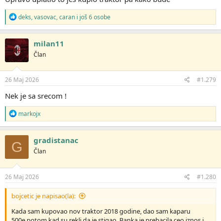
R
deks
,
vasovac
,
caran
i još 6 osobe
e
a
g
milan11
o
Član
v
a
n
j
26 Maj 2026
#1.279
a
:
Nek je sa srecom !
R
markojx
e
a
g
gradistanac
G
o
Član
v
a
n
j
26 Maj 2026
#1.280
a
:
bojcetic je napisao(la):
Kada sam kupovao nov traktor 2018 godine, dao sam kaparu
500e,potom kad su rekli da je stigao. Banka je prebacila ceo iznos i