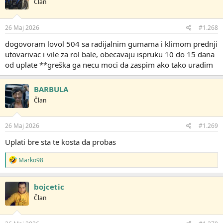
Član
26 Maj 2026
#1.268
dogovoram lovol 504 sa radijalnim gumama i klimom prednji
utovarivac i vile za rol bale, obecavaju ispruku 10 do 15 dana
od uplate **greška ga necu moci da zaspim ako tako uradim
BARBULA
Član
26 Maj 2026
#1.269
Uplati bre sta te kosta da probas
R
Marko98
e
a
g
bojcetic
o
Član
v
a
n
j