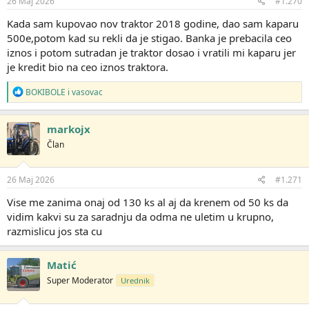
26 Maj 2026
#1.270
a
:
Kada sam kupovao nov traktor 2018 godine, dao sam kaparu
500e,potom kad su rekli da je stigao. Banka je prebacila ceo
iznos i potom sutradan je traktor dosao i vratili mi kaparu jer
je kredit bio na ceo iznos traktora.
R
BOKIBOLE
i
vasovac
e
a
g
markojx
o
Član
v
a
n
j
26 Maj 2026
#1.271
a
:
Vise me zanima onaj od 130 ks al aj da krenem od 50 ks da
vidim kakvi su za saradnju da odma ne uletim u krupno,
razmislicu jos sta cu
Matić
Super Moderator
Urednik