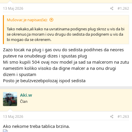
13 Maj 2026
#1.262
Mušovac je napisao(la):
Tako nekako,ali kako na uvratinama podignes plug skroz u vis da bi
se okrenuo.Ja moram i ovu drugu do sedista da podignem u vis da
bi mogao da se okrenem.
Zazo tocak na plug i gas ovu do sedista podihnes da neores
puteve na onubdeugi dizes i spustas plug
Mi smo kupili 504 ovaj nov model ja sad sa malcerom na zutu
namestim koliko visoko da digne malcer a na onu drugi
dizem i spustam
Posto je beulzvezebpolozaj ispod sedista
Aki.w
Član
13 Maj 2026
#1.263
Ako nekome treba tablica brzina.