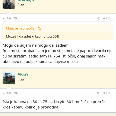
Član
26 Maj 2026
#1.275
Matić je napisao(la):
Možeš li da uđeš u kabinu tog 504?
Mogu da udjem ne mogu da izadjem
Ima mesta probao sam jedino sto smeta je papuca kvacila nju
cu da skratim, sedio sam i u 754 isti očin, onaj sajlon maki
ubedljivo najbolja kabina sa najvise mesta
Aki.w
Član
26 Maj 2026
#1.276
Ista je kabina na 504 i 754... Na yto 604 možeš da pretrčis
kroz kabinu koliko je prohodna.