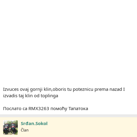
Izvuces ovaj gornji klin,oboris tu poteznicu prema nazad I
izvadis taj klin od toplinga
Послато са RMX3263 помоћу Тапатока
Srđan.Sokol
Član