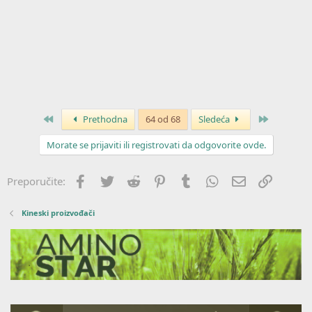
Prvo
Poslednja
Prethodna
64 od 68
Sledeća
Morate se prijaviti ili registrovati da odgovorite ovde.
Facebook
Twitter
Reddit
Pinterest
Tumblr
WhatsApp
Imejl
Link
Preporučite:
Kineski proizvođači