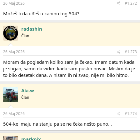
26 Maj 2026
#1.272
Možeš li da uđeš u kabinu tog 504?
radashin
Član
26 Maj 2026
#1.273
Moram da pogledam koliko sam ja čekao. Imam datum kada
je stigao, samo da vidim kada sam pustio novac. Mislim da je
to bilo desetak dana. A nisam ih ni zvao, nije mi bilo hitno.
Aki.w
Član
26 Maj 2026
#1.274
504-ke imaju na stanju pa se ne čeka nešto puno...
markojx