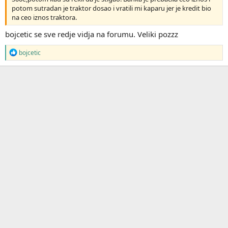
potom sutradan je traktor dosao i vratili mi kaparu jer je kredit bio
na ceo iznos traktora.
bojcetic se sve redje vidja na forumu. Veliki pozzz
R
bojcetic
e
a
g
o
v
a
n
j
a
: