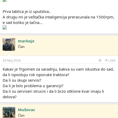
Prva tablica je iz uputstva..
A drugu mi je veštačka intaligencija preracunala na 1500rpm,
e sad koliko je tačna...
markojx
Član
20 Maj 2026
#1.264
Kakav je Trgomen za saradnju, kakva su vam iskustva do sad,
da li ispostuju rok isporuke traktora?
Da li su skupi servisi?
Da li je bilo problema u garanciji?
Da li su serviseri strucni i da li brzo otklone kvar imaju li
delova?
Mušovac
Član