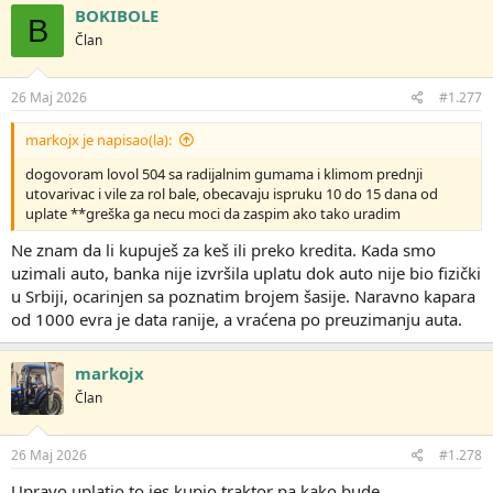
BOKIBOLE
B
Član
26 Maj 2026
#1.277
markojx je napisao(la):
dogovoram lovol 504 sa radijalnim gumama i klimom prednji
utovarivac i vile za rol bale, obecavaju ispruku 10 do 15 dana od
uplate **greška ga necu moci da zaspim ako tako uradim
Ne znam da li kupuješ za keš ili preko kredita. Kada smo
uzimali auto, banka nije izvršila uplatu dok auto nije bio fizički
u Srbiji, ocarinjen sa poznatim brojem šasije. Naravno kapara
od 1000 evra je data ranije, a vraćena po preuzimanju auta.
markojx
Član
26 Maj 2026
#1.278
Upravo uplatio to jes kupio traktor pa kako bude