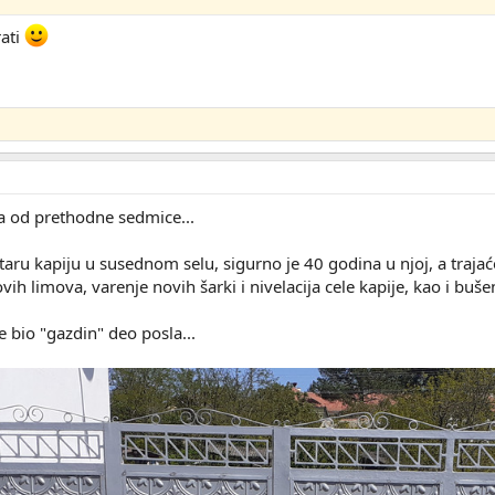
rati
a od prethodne sedmice...
ru kapiju u susednom selu, sigurno je 40 godina u njoj, a trajać
vih limova, varenje novih šarki i nivelacija cele kapije, kao i b
je bio "gazdin" deo posla...