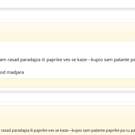
am rasad paradajza ili paprike ves se kaze---kupio sam palante pa
c od madjara
rasad paradajza ili paprike ves se kaze---kupio sam palante paprike pa cu pa