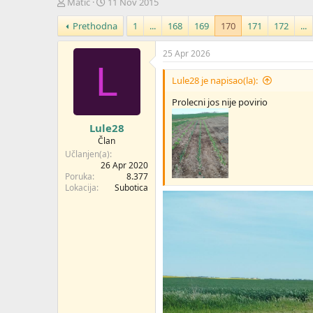
Z
D
Matić
11 Nov 2015
a
a
Prethodna
1
...
168
169
170
171
172
...
č
t
e
u
t
m
25 Apr 2026
n
p
L
i
o
Lule28 je napisao(la):
k
k
t
r
Prolecni jos nije povirio
e
e
Lule28
m
t
e
a
Član
n
Učlanjen(a)
j
26 Apr 2020
Poruka
8.377
a
Lokacija
Subotica