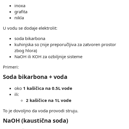
inoxa
grafita
nikla
U vodu se dodaje elektrolit:
soda bikarbona
kuhinjska so (nije preporučljiva za zatvoren prostor
zbog hlora)
NaOH ili KOH za ozbiljnije sisteme
Primeri:
Soda bikarbona + voda​
oko
1 kašičica na 0.5L vode
ili:
2 kašičice na 1L vode
To je dovoljno da voda provodi struju.
NaOH (kaustična soda)​