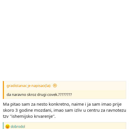
gradistanac je napisao(la):
da naravno skroz drugi covek.????????
Ma pitao sam za nesto konkretno, naime i ja sam imao prije
skoro 3 godine mozdani, imao sam izliv u centru za ravnotezu
tzv ''ishemijsko krvarenje''.
R
dobrodol