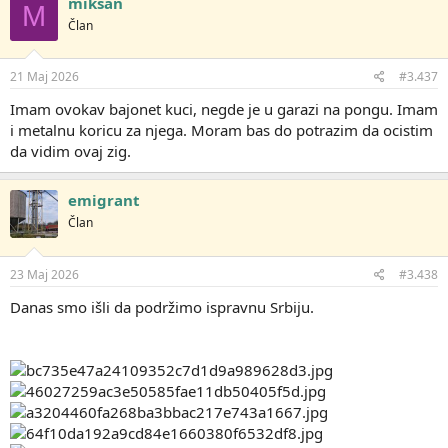
miksan
M
o
Član
v
a
n
j
21 Maj 2026
#3.437
a
:
Imam ovokav bajonet kuci, negde je u garazi na pongu. Imam
i metalnu koricu za njega. Moram bas do potrazim da ocistim
da vidim ovaj zig.
emigrant
Član
23 Maj 2026
#3.438
Danas smo išli da podržimo ispravnu Srbiju.