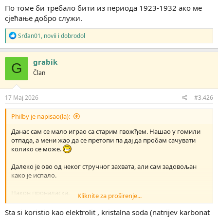
По томе би требало бити из периода 1923-1932 ако ме
сјећање добро служи.
R
Srđan01
,
novii
i
dobrodol
e
a
g
grabik
G
o
Član
v
a
n
j
17 Maj 2026
#3.426
a
:
Philby je napisao(la):
Данас сам се мало играо са старим гвожђем. Нашао у гомили
отпада, а мени жао да се претопи па дај да пробам сачувати
колико се може.
Далеко је ово од неког стручног захвата, али сам задовољан
како је испало.
Након проналаска.
Kliknite za proširenje...
Sta si koristio kao elektrolit , kristalna soda (natrijev karbonat