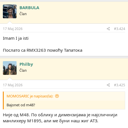
BARBULA
Član
17 Maj 2026
#3.424
Imam I ja isti
Послато са RMX3263 помоћу Тапатока
Philby
Član
17 Maj 2026
#3.425
MOMOSARIC je napisao(la):
Bajonet od m48?
Није од М48. По облику и димензијама је најсличнији
манлихеру М1895, али ме буни наш жиг АТЗ.