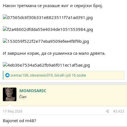
Након третмана се указаше жиг и серијски број.
И завршни корак, да се ушминка са мало дрвета.
R
sremac106
,
stevanovic019
,
IvicaR
i još 16 osobe
e
a
g
MOMOSARIC
o
Član
v
a
n
j
17 Maj 2026
#3.423
a
:
Bajonet od m48?