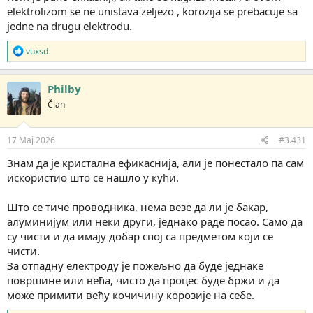
elektrolizom se ne unistava zeljezo , korozija se prebacuje sa
jedne na drugu elektrodu.
R
vuxsd
e
a
g
Philby
o
Član
v
a
n
j
17 Maj 2026
#3.431
a
:
Знам да је кристална ефикаснија, али је понестало па сам
искористио што се нашло у кући.
Што се тиче проводника, нема везе да ли је бакар,
алуминијум или неки други, једнако раде посао. Само да
су чисти и да имају добар спој са предметом који се
чисти.
За отпадну електроду је пожељно да буде једнаке
површине или већа, чисто да процес буде бржи и да
може примити већу кочичину корозије на себе.