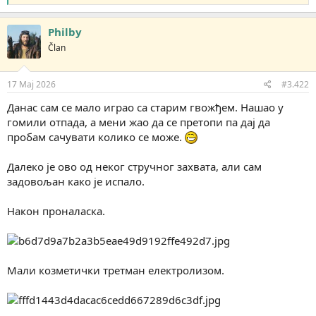
e
a
g
Philby
o
Član
v
a
n
j
17 Maj 2026
#3.422
a
:
Данас сам се мало играо са старим гвожђем. Нашао у
гомили отпада, а мени жао да се претопи па дај да
пробам сачувати колико се може.
Далеко је ово од неког стручног захвата, али сам
задовољан како је испало.
Након проналаска.
Мали козметички третман електролизом.