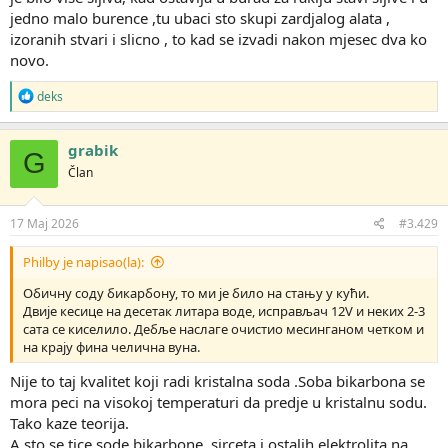
jedno malo burence ,tu ubaci sto skupi zardjalog alata ,
izoranih stvari i slicno , to kad se izvadi nakon mjesec dva ko
novo.
R
deks
e
a
g
grabik
G
o
Član
v
a
n
j
17 Maj 2026
#3.429
a
:
Philby je napisao(la):
Обичну соду бикарбону, то ми је било на стању у кући.
Двије кесице на десетак литара воде, исправљач 12V и неких 2-3
сата се киселило. Дебље наслаге очистио месинганом четком и
на крају фина челична вуна.
Nije to taj kvalitet koji radi kristalna soda .Soba bikarbona se
mora peci na visokoj temperaturi da predje u kristalnu sodu.
Tako kaze teorija.
A sto se tice sode bikarbone, sirceta i ostalih elektrolita na