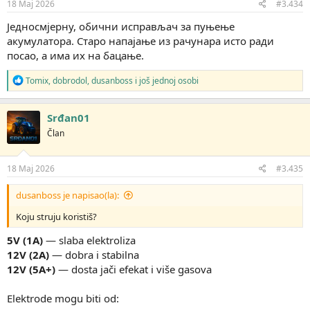
j
18 Maj 2026
#3.434
a
:
Једносмјерну, обични исправљач за пуњење
акумулатора. Старо напајање из рачунара исто ради
И завршни корак, да се ушминка са мало дрвета.
посао, а има их на бацање.
R
Tomix
,
dobrodol
,
dusanboss
i još jednoj osobi
e
a
g
Srđan01
o
Član
v
a
n
j
18 Maj 2026
#3.435
a
:
dusanboss je napisao(la):
Koju struju koristiš?
5V (1A)
— slaba elektroliza
12V (2A)
— dobra i stabilna
12V (5A+)
— dosta jači efekat i više gasova
Elektrode mogu biti od: