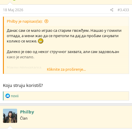
18 Maj 2026
#3.433
Philby je napisao(la):
Данас сам се мало играо са старим гвожђем. Нашао у гомили
отпада, а мени жао да се претопи па дај да пробам сачувати
колико се може.
Далеко је ово од неког стручног захвата, али сам задовољан
како је испало.
Након проналаска.
Kliknite za proširenje...
Koju struju koristiš?
Мали козметички третман електролизом.
R
novii
e
a
g
Након третмана се указаше жиг и серијски број.
Philby
o
Član
v
a
n