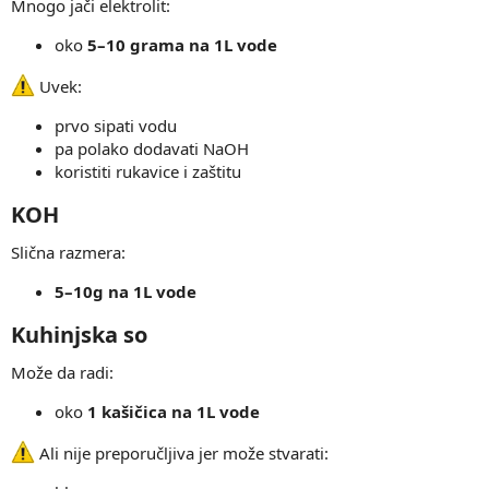
Mnogo jači elektrolit:
oko
5–10 grama na 1L vode
Uvek:
prvo sipati vodu
pa polako dodavati NaOH
koristiti rukavice i zaštitu
KOH​
Slična razmera:
5–10g na 1L vode
Kuhinjska so​
Može da radi:
oko
1 kašičica na 1L vode
Ali nije preporučljiva jer može stvarati: