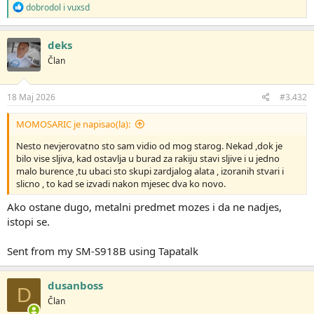
R
dobrodol
i
vuxsd
e
a
g
deks
o
Član
v
a
n
j
18 Maj 2026
#3.432
a
:
MOMOSARIC je napisao(la):
Nesto nevjerovatno sto sam vidio od mog starog. Nekad ,dok je
bilo vise sljiva, kad ostavlja u burad za rakiju stavi sljive i u jedno
malo burence ,tu ubaci sto skupi zardjalog alata , izoranih stvari i
slicno , to kad se izvadi nakon mjesec dva ko novo.
Ako ostane dugo, metalni predmet mozes i da ne nadjes,
istopi se.
Sent from my SM-S918B using Tapatalk
dusanboss
D
Član