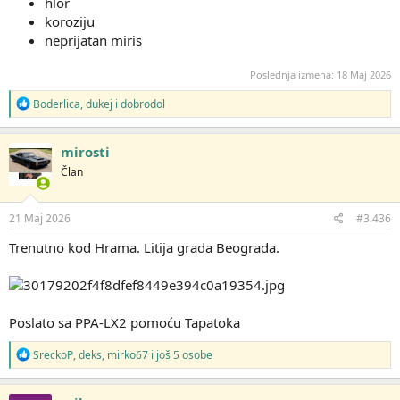
hlor
koroziju
neprijatan miris
Poslednja izmena:
18 Maj 2026
R
Boderlica
,
dukej
i
dobrodol
e
a
g
mirosti
o
Član
v
a
n
j
21 Maj 2026
#3.436
a
:
Trenutno kod Hrama. Litija grada Beograda.
Poslato sa PPA-LX2 pomoću Tapatoka
R
SreckoP
,
deks
,
mirko67
i još 5 osobe
e
a
g