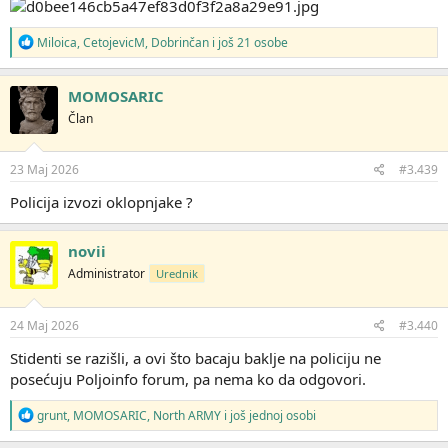
R
Miloica
,
CetojevicM
,
Dobrinčan
i još 21 osobe
e
a
g
MOMOSARIC
o
Član
v
a
n
j
23 Maj 2026
#3.439
a
:
Policija izvozi oklopnjake ?
novii
Administrator
Urednik
24 Maj 2026
#3.440
Stidenti se razišli, a ovi što bacaju baklje na policiju ne
posećuju Poljoinfo forum, pa nema ko da odgovori.
R
grunt
,
MOMOSARIC
,
North ARMY
i još jednoj osobi
e
a