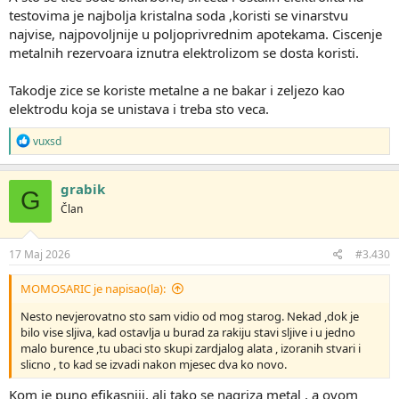
testovima je najbolja kristalna soda ,koristi se vinarstvu
najvise, najpovoljnije u poljoprivrednim apotekama. Ciscenje
metalnih rezervoara iznutra elektrolizom se dosta koristi.
Takodje zice se koriste metalne a ne bakar i zeljezo kao
elektrodu koja se unistava i treba sto veca.
R
vuxsd
e
a
g
grabik
G
o
Član
v
a
n
j
17 Maj 2026
#3.430
a
:
MOMOSARIC je napisao(la):
Nesto nevjerovatno sto sam vidio od mog starog. Nekad ,dok je
bilo vise sljiva, kad ostavlja u burad za rakiju stavi sljive i u jedno
malo burence ,tu ubaci sto skupi zardjalog alata , izoranih stvari i
slicno , to kad se izvadi nakon mjesec dva ko novo.
Kom je puno efikasniji, ali tako se nagriza metal , a ovom