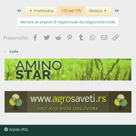
Prvo
Poslednj
Prethodna
172 od 175
Sledeća
Morate se prijaviti ili registrovati da odgovorite ovde.
Facebook
Twitter
Reddit
Pinterest
Tumblr
WhatsApp
Imejl
Link
Preporučite:
Caffe
Srpski (RS)