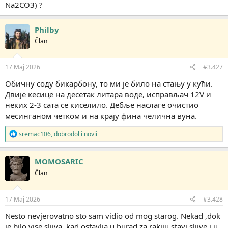
Na2CO3) ?
Мали козметички третман електролизом.
Philby
Član
Након третмана се указаше жиг и серијски број.
17 Maj 2026
#3.427
Обичну соду бикарбону, то ми је било на стању у кући.
Двије кесице на десетак литара воде, исправљач 12V и
неких 2-3 сата се киселило. Дебље наслаге очистио
месинганом четком и на крају фина челична вуна.
И завршни корак, да се ушминка са мало дрвета.
R
sremac106
,
dobrodol
i
novii
e
a
g
MOMOSARIC
o
Član
v
a
n
j
17 Maj 2026
#3.428
a
:
Nesto nevjerovatno sto sam vidio od mog starog. Nekad ,dok
je bilo vise sljiva, kad ostavlja u burad za rakiju stavi sljive i u