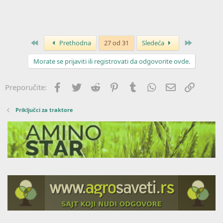
Prvo
Poslednja
Prethodna
27 od 31
Sledeća
Morate se prijaviti ili registrovati da odgovorite ovde.
Facebook
Twitter
Reddit
Pinterest
Tumblr
WhatsApp
Imejl
Link
Preporučite:
Priključci za traktore