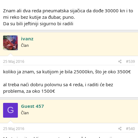
a osim plugova, olt je imao odlične i kvalitetne tanjurače, kao i
sijačice po licenci nodeta, to su 3 artikla koji su kod njih bili
Znam ali dva reda pneumatska sijačica da dođe 30000 kn i to
odlični.....sada mogu napraviti usporedbu imt i olt pluga, jer imam
mi reko bez kutije za đubar, puno.
oba
Da su bili jeftiniji sigurno bi radili
ivanz
Član
25 Maj 2016
#539
koliko ja znam, sa kutijom je bila 25000kn, što je oko 3500€
al treba naći dobru polovnu sa 4 reda, i raditi će bez
problema, za oko 1500€
Guest 457
G
Član
25 Maj 2016
#540