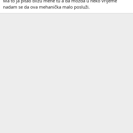
Ma to ja pitao blizu mene tu a da možda u neko vrijeme
nadam se da ova mehanička malo posluži.