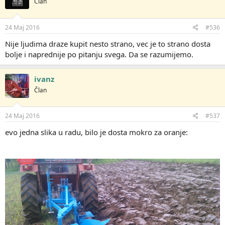
Član
24 Maj 2016
#536
Nije ljudima draze kupit nesto strano, vec je to strano dosta
bolje i naprednije po pitanju svega. Da se razumijemo.
ivanz
Član
24 Maj 2016
#537
evo jedna slika u radu, bilo je dosta mokro za oranje: