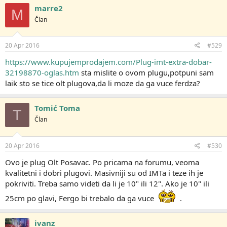
marre2
M
Član
20 Apr 2016
#529
https://www.kupujemprodajem.com/Plug-imt-extra-dobar-
32198870-oglas.htm
sta mislite o ovom plugu,potpuni sam
laik sto se tice olt plugova,da li moze da ga vuce ferdza?
Tomić Toma
T
Član
20 Apr 2016
#530
Ovo je plug Olt Posavac. Po pricama na forumu, veoma
kvalitetni i dobri plugovi. Masivniji su od IMTa i teze ih je
pokriviti. Treba samo videti da li je 10" ili 12". Ako je 10" ili
25cm po glavi, Fergo bi trebalo da ga vuce
.
ivanz