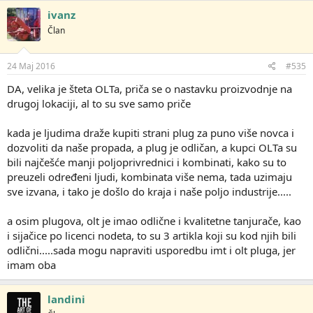
ivanz
Član
24 Maj 2016
#535
DA, velika je šteta OLTa, priča se o nastavku proizvodnje na
drugoj lokaciji, al to su sve samo priče
kada je ljudima draže kupiti strani plug za puno više novca i
dozvoliti da naše propada, a plug je odličan, a kupci OLTa su
bili najčešće manji poljoprivrednici i kombinati, kako su to
preuzeli određeni ljudi, kombinata više nema, tada uzimaju
sve izvana, i tako je došlo do kraja i naše poljo industrije.....
a osim plugova, olt je imao odlične i kvalitetne tanjurače, kao
i sijačice po licenci nodeta, to su 3 artikla koji su kod njih bili
odlični.....sada mogu napraviti usporedbu imt i olt pluga, jer
imam oba
landini