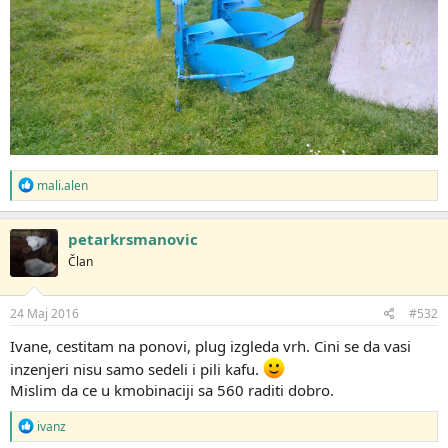
R
mali.alen
e
a
g
petarkrsmanovic
o
Član
v
a
n
j
24 Maj 2016
#532
a
:
Ivane, cestitam na ponovi, plug izgleda vrh. Cini se da vasi
inzenjeri nisu samo sedeli i pili kafu.
Mislim da ce u kmobinaciji sa 560 raditi dobro.
R
ivanz
e