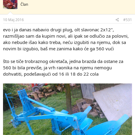
Član
10 Maj 2016
#531
evo i ja danas nabavio drugi plug, olt slavonac 2x12",
razmišljao sam da kupim novi, ali ipak se odlučio za polovni,
ako nebude išao kako treba, neću izgubiti na njemu, dok sa
novim bi izgubio, baš me zanima kako će ga 560 vući
što se tiče trobraznog okretača, jedna brazda da ostane za
560 bi bila previše, ja vrh raonika na njemu nemogu
dohvatiti, podešavajući od 16 ili 18 do 22 cola