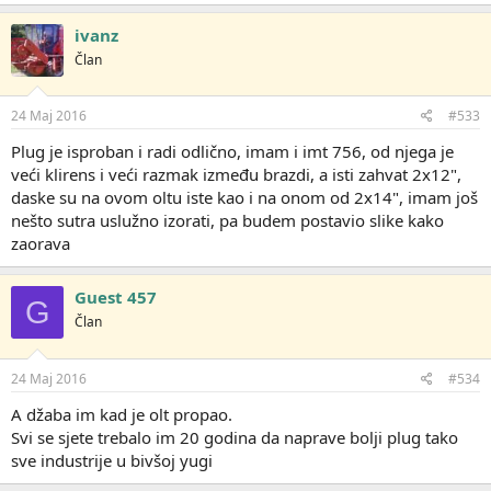
a
g
ivanz
o
Član
v
a
n
j
24 Maj 2016
#533
a
:
Plug je isproban i radi odlično, imam i imt 756, od njega je
veći klirens i veći razmak između brazdi, a isti zahvat 2x12",
daske su na ovom oltu iste kao i na onom od 2x14", imam još
nešto sutra uslužno izorati, pa budem postavio slike kako
zaorava
Guest 457
G
Član
24 Maj 2016
#534
A džaba im kad je olt propao.
Svi se sjete trebalo im 20 godina da naprave bolji plug tako
sve industrije u bivšoj yugi