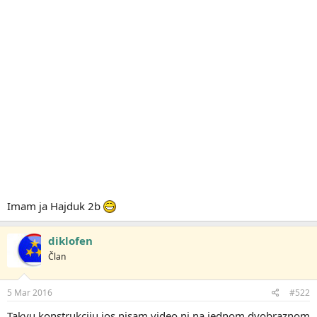
Imam ja Hajduk 2b
diklofen
Član
5 Mar 2016
#522
Takvu konstrukciju jos nisam video ni na jednom dvobraznom