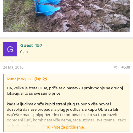
Guest 457
G
Član
24 Maj 2016
#538
ivanz je napisao(la):
DA, velika je šteta OLTa, priča se o nastavku proizvodnje na drugoj
lokaciji, al to su sve samo priče
kada je ljudima draže kupiti strani plug za puno više novca i
dozvoliti da naše propada, a plug je odličan, a kupci OLTa su bili
najčešće manji poljoprivrednici i kombinati, kako su to preuzeli
određeni ljudi, kombinata više nema, tada uzimaju sve izvana, i tako
je došlo do kraja i naše poljo industrije.....
Kliknite za proširenje...