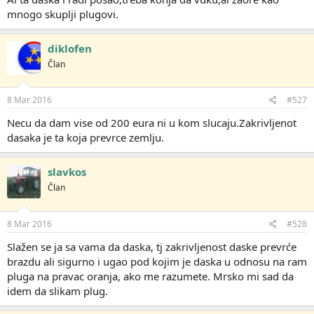
mnogo skuplji plugovi.
diklofen
Član
8 Mar 2016
#527
Necu da dam vise od 200 eura ni u kom slucaju.Zakrivljenot
dasaka je ta koja prevrce zemlju.
slavkos
Član
8 Mar 2016
#528
Slažen se ja sa vama da daska, tj zakrivljenost daske prevrće
brazdu ali sigurno i ugao pod kojim je daska u odnosu na ram
pluga na pravac oranja, ako me razumete. Mrsko mi sad da
idem da slikam plug.