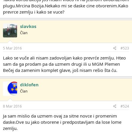
plugu.Mrcina Bozija.Nekako mi se daske cine otvorenim.Kako
prevrce zemlju i kako se vuce?
slavkos
Član
5 Mar 2016
#523
Lako se vuče ali nisam zadovoljan kako prevrće zemlju. Hteo
sam da ga prodam pa da uzmem drugi ili u MGM Plemen
Bečej da zamenim komplet glave, još nisam rešio šta ću.
diklofen
Član
8 Mar 2016
#524
Ja sam mislio da uzmem ovaj za sitne novce i promenim
daske.Ove su jako otvorene i predpostavljam da lose lome
zemlju.