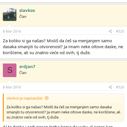
slavkos
Član
8 Mar 2016
#525
Za koliko si ga našao? Misliš da ćeš sa menjanjem samo
dasaka smanjiti tu otvorenost? Ja imam neke oltove daske, ne
korišćene, ali su znatno veće od ovih, tj duže.
srdjan7
S
Član
8 Mar 2016
#526
slavkos je napisao(la):
Za koliko si ga našao? Misliš da ćeš sa menjanjem samo dasaka
smanjiti tu otvorenost? Ja imam neke oltove daske, ne korišćene, ali
su znatno veće od ovih, tj duže.
Al ta daska i radi posao,treba konja da vuku,al zaore kao