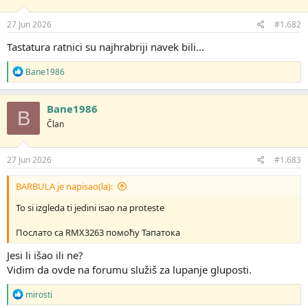
27 Jun 2026
#1.682
Tastatura ratnici su najhrabriji navek bili...
R
Bane1986
e
a
g
Bane1986
B
o
Član
v
a
n
j
27 Jun 2026
#1.683
a
:
BARBULA je napisao(la):
To si izgleda ti jedini isao na proteste
Послато са RMX3263 помоћу Тапатока
Jesi li išao ili ne?
Vidim da ovde na forumu služiš za lupanje gluposti.
R
mirosti
e