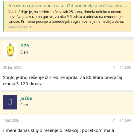
Akcize na gorivo opet rastu: Od ponedeljka veće za oko 5,5 odsto
Vlada Srbije je, na sednici u četvrtak 25. juna, donela odluku o novom
povećanju akciza na gorivo, za oko 5,5 odsto u odnosu na ovonedeljne
iznose. Primena počinje u ponedeljak i ograničena je na nedelju dana.
www.danas.rs
G79
Član
30 Jun 2026
#1.693
Stiglo jedno rešenje iz sredine aprila. Za 80 litara povraćaj
iznosi 3.129 dinara...
Jaške
J
Član
1 Jul 2026
#1.694
I meni danas stiglo resenje o refakciji, pocetkom maja