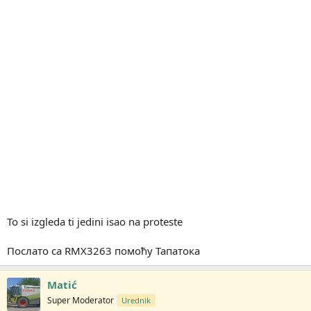
To si izgleda ti jedini isao na proteste
Послато са RMX3263 помоћу Тапатока
Matić
Super Moderator
Urednik