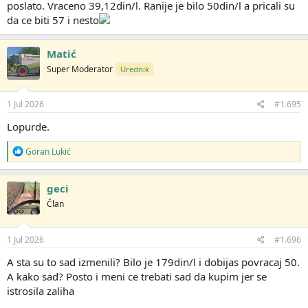
poslato. Vraceno 39,12din/l. Ranije je bilo 50din/l a pricali su
da ce biti 57 i nesto
Matić
Super Moderator
Urednik
1 Jul 2026
#1.695
Lopurde.
R
Goran Lukić
e
a
g
geci
o
Član
v
a
n
j
1 Jul 2026
#1.696
a
:
A sta su to sad izmenili? Bilo je 179din/l i dobijas povracaj 50.
A kako sad? Posto i meni ce trebati sad da kupim jer se
istrosila zaliha