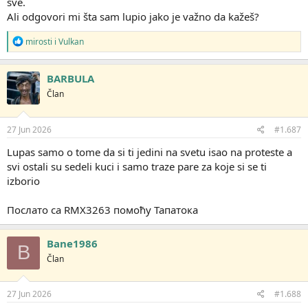
sve.
Ali odgovori mi šta sam lupio jako je važno da kažeš?
R
mirosti
i
Vulkan
e
a
g
BARBULA
o
Član
v
a
n
j
27 Jun 2026
#1.687
a
:
Lupas samo o tome da si ti jedini na svetu isao na proteste a
svi ostali su sedeli kuci i samo traze pare za koje si se ti
izborio
Послато са RMX3263 помоћу Тапатока
Bane1986
B
Član
27 Jun 2026
#1.688