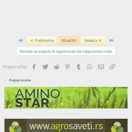
Prvo
Poslednja
Prethodna
85 od 91
Sledeća
Morate se prijaviti ili registrovati da odgovorite ovde.
Facebook
Twitter
Reddit
Pinterest
Tumblr
WhatsApp
Imejl
Link
Preporučite:
Poljoprivreda