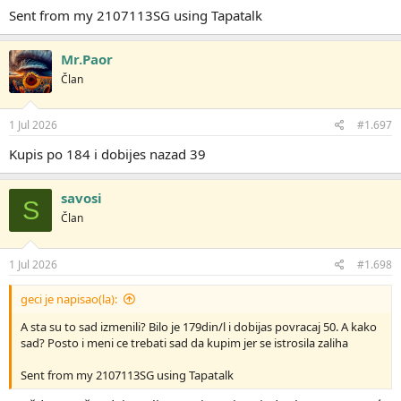
Sent from my 2107113SG using Tapatalk
Mr.Paor
Član
1 Jul 2026
#1.697
Kupis po 184 i dobijes nazad 39
savosi
S
Član
1 Jul 2026
#1.698
geci je napisao(la):
A sta su to sad izmenili? Bilo je 179din/l i dobijas povracaj 50. A kako
sad? Posto i meni ce trebati sad da kupim jer se istrosila zaliha
Sent from my 2107113SG using Tapatalk