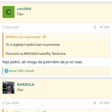
a
g
coci064
C
o
Član
v
a
n
j
27 Jun 2026
#1.684
a
:
BARBULA je napisao(la):
To si izgleda ti jedini isao na proteste
Послато са RMX3263 помоћу Тапатока
Nije jedini, ali mogu da potvrdim da je on isao.
R
Bane1986
i
IvicaR
e
a
g
BARBULA
o
Član
v
a
n
j
27 Jun 2026
#1.685
a
: