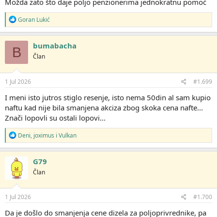
Možda zato što daje poljo penzionerima jednokratnu pomoć
R
Goran Lukić
e
a
g
bumabacha
B
o
Član
v
a
n
j
1 Jul 2026
#1.699
a
:
I meni isto jutros stiglo resenje, isto nema 50din al sam kupio
naftu kad nije bila smanjena akciza zbog skoka cena nafte...
Znači lopovli su ostali lopovi...
R
Deni
,
joximus
i
Vulkan
e
a
g
G79
o
Član
v
a
n
j
1 Jul 2026
#1.700
a
:
Da je došlo do smanjenja cene dizela za poljoprivrednike, pa