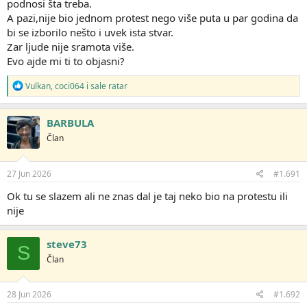
podnosi šta treba.
A pazi,nije bio jednom protest nego više puta u par godina da
bi se izborilo nešto i uvek ista stvar.
Zar ljude nije sramota više.
Evo ajde mi ti to objasni?
R
Vulkan
,
coci064
i
sale ratar
e
a
g
BARBULA
o
Član
v
a
n
j
27 Jun 2026
#1.691
a
:
Ok tu se slazem ali ne znas dal je taj neko bio na protestu ili
nije
steve73
S
Član
28 Jun 2026
#1.692