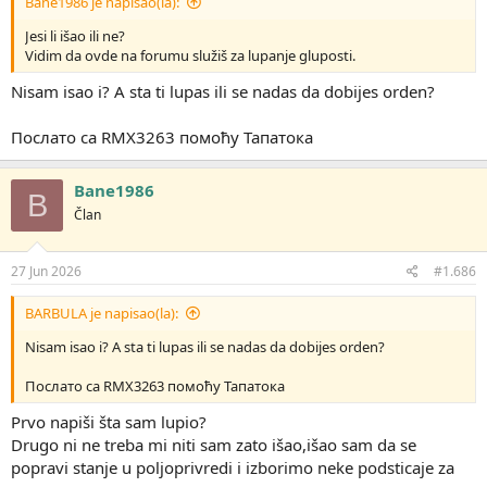
Bane1986 je napisao(la):
Jesi li išao ili ne?
Vidim da ovde na forumu služiš za lupanje gluposti.
Nisam isao i? A sta ti lupas ili se nadas da dobijes orden?
Послато са RMX3263 помоћу Тапатока
Bane1986
B
Član
27 Jun 2026
#1.686
BARBULA je napisao(la):
Nisam isao i? A sta ti lupas ili se nadas da dobijes orden?
Послато са RMX3263 помоћу Тапатока
Prvo napiši šta sam lupio?
Drugo ni ne treba mi niti sam zato išao,išao sam da se
popravi stanje u poljoprivredi i izborimo neke podsticaje za