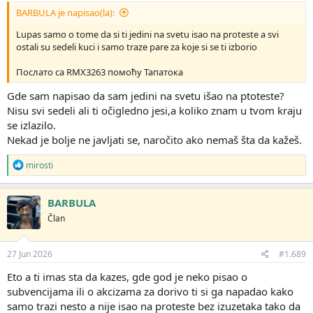
BARBULA je napisao(la):
Lupas samo o tome da si ti jedini na svetu isao na proteste a svi
ostali su sedeli kuci i samo traze pare za koje si se ti izborio
Послато са RMX3263 помоћу Тапатока
Gde sam napisao da sam jedini na svetu išao na ptoteste?
Nisu svi sedeli ali ti očigledno jesi,a koliko znam u tvom kraju
se izlazilo.
Nekad je bolje ne javljati se, naročito ako nemaš šta da kažeš.
R
mirosti
e
a
g
BARBULA
o
Član
v
a
n
j
27 Jun 2026
#1.689
a
:
Eto a ti imas sta da kazes, gde god je neko pisao o
subvencijama ili o akcizama za dorivo ti si ga napadao kako
samo trazi nesto a nije isao na proteste bez izuzetaka tako da