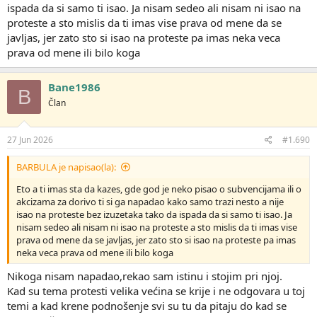
ispada da si samo ti isao. Ja nisam sedeo ali nisam ni isao na
proteste a sto mislis da ti imas vise prava od mene da se
javljas, jer zato sto si isao na proteste pa imas neka veca
prava od mene ili bilo koga
Bane1986
B
Član
27 Jun 2026
#1.690
BARBULA je napisao(la):
Eto a ti imas sta da kazes, gde god je neko pisao o subvencijama ili o
akcizama za dorivo ti si ga napadao kako samo trazi nesto a nije
isao na proteste bez izuzetaka tako da ispada da si samo ti isao. Ja
nisam sedeo ali nisam ni isao na proteste a sto mislis da ti imas vise
prava od mene da se javljas, jer zato sto si isao na proteste pa imas
neka veca prava od mene ili bilo koga
Nikoga nisam napadao,rekao sam istinu i stojim pri njoj.
Kad su tema protesti velika većina se krije i ne odgovara u toj
temi a kad krene podnošenje svi su tu da pitaju do kad se