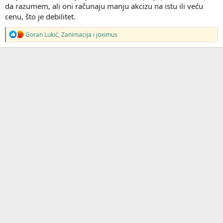
da razumem, ali oni računaju manju akcizu na istu ili veću
cenu, što je debilitet.
R
Goran Lukić
,
Zanimacija
i
joximus
e
a
g
o
v
a
n
j
a
: