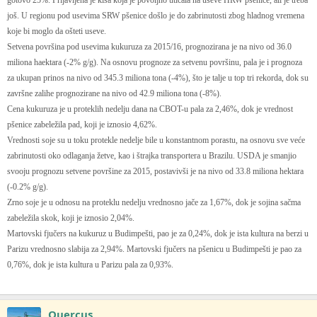
gotovo 25%. Prijavljena je kiša koja je povoljno uticala na useve HRW pšenice, ali je treba
još. U regionu pod usevima SRW pšenice došlo je do zabrinutosti zbog hladnog vremena
koje bi moglo da ošteti useve.
Setvena površina pod usevima kukuruza za 2015/16, prognozirana je na nivo od 36.0
miliona haektara (-2% g/g). Na osnovu prognoze za setvenu površinu, pala je i prognoza
za ukupan prinos na nivo od 345.3 miliona tona (-4%), što je talje u top tri rekorda, dok su
završne zalihe prognozirane na nivo od 42.9 miliona tona (-8%).
Cena kukuruza je u proteklih nedelju dana na CBOT-u pala za 2,46%, dok je vrednost
pšenice zabeležila pad, koji je iznosio 4,62%.
Vrednosti soje su u toku protekle nedelje bile u konstantnom porastu, na osnovu sve veće
zabrinutosti oko odlaganja žetve, kao i štrajka transportera u Brazilu. USDA je smanjio
svooju prognozu setvene površine za 2015, postavivši je na nivo od 33.8 miliona hektara
(-0.2% g/g).
Zrno soje je u odnosu na proteklu nedelju vrednosno jače za 1,67%, dok je sojina sačma
zabeležila skok, koji je iznosio 2,04%.
Martovski fjučers na kukuruz u Budimpešti, pao je za 0,24%, dok je ista kultura na berzi u
Parizu vrednosno slabija za 2,94%. Martovski fjučers na pšenicu u Budimpešti je pao za
0,76%, dok je ista kultura u Parizu pala za 0,93%.
Quercus