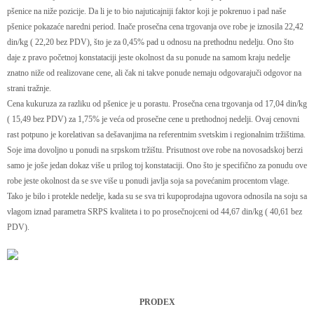
pšenice na niže pozicije. Da li je to bio najuticajniji faktor koji je pokrenuo i pad naše
pšenice pokazaće naredni period. Inače prosečna cena trgovanja ove robe je iznosila 22,42
din/kg ( 22,20 bez PDV), što je za 0,45% pad u odnosu na prethodnu nedelju. Ono što
daje z pravo početnoj konstataciji jeste okolnost da su ponude na samom kraju nedelje
znatno niže od realizovane cene, ali čak ni takve ponude nemaju odgovarajuči odgovor na
strani tražnje.
Cena kukuruza za razliku od pšenice je u porastu. Prosečna cena trgovanja od 17,04 din/kg
( 15,49 bez PDV) za 1,75% je veća od prosečne cene u prethodnoj nedelji. Ovaj cenovni
rast potpuno je korelativan sa dešavanjima na referentnim svetskim i regionalnim tržištima.
Soje ima dovoljno u ponudi na srpskom tržištu. Prisutnost ove robe na novosadskoj berzi
samo je joše jedan dokaz više u prilog toj konstataciji. Ono što je specifično za ponudu ove
robe jeste okolnost da se sve više u ponudi javlja soja sa povećanim procentom vlage.
Tako je bilo i protekle nedelje, kada su se sva tri kupoprodajna ugovora odnosila na soju sa
vlagom iznad parametra SRPS kvaliteta i to po prosečnojceni od 44,67 din/kg ( 40,61 bez
PDV).
PRODEX