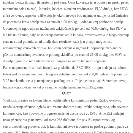
indeksa, beleže ili blagi, ili izraženiji pad cene. Cena kukuruza je, u odnosu na prošli petak,
minimalno pala i to za 0,10 din/kg, beležeći aktuelnu vrednost od 15,30 din/kg, bez PDV-
a. Sa cenovnog aspekta, tržište soje je tokom nedelje bilo najinteresantnije, usled činjenice
da je cena do kraja nedelje pala za čitavih 1,90 din/kg, u odnosu kraj prethodne nedelje.
Ovonedeljno trgovanje na tržištu soje zaključeno je po ceni od 40,60 din/kg, bez PDV-a.
Na tržištu pšenice, dalja apstinencija potencijalnih kupaca, prouzrokovala je blago obaranje
cene na strani ponude, ali ni to nije dalo rezultate, kada je u pitanju mogućnost
uravnoteženja cenovnih tasova. Tek jedan berzanski ugovor kupoprodaje merkantilne
pšenice standardnog kvaliteta, iz podnog skladišta, po ceni od 21,00 din/kg, bez PDV-a,
dovoljno govori o nezainteresovanosti kupaca na ovom tržišnom segmentu.
Pad cena pomenutih artikala imao je za posledicu da PRODEX, drugu nedelju za redom,
beleži pad indeksne vrednosti. Njegova aktuelna vrednost od 208,01 indeksnih poena, za
3,25 indeksnih poena je manja nego prošlog petka. To je ujedno u najniža vrednost ovog
berzanskog indeksa, još od prve radne nedelje kalendarske 2015.godine.
SVET
Vrednosti pšenice su tokom čitave nedelje bile u konstantnom padu. Razlog ovakvog
trenda kretanja pšenice, ogleda se u veoma dobrom stanju zaliha starog roda, jake izvozne
konkurencije, kao i povoljne prognoze za žetvu useva roda 2015/16. Američki nedeljni
izvoz pšenice bio je na nivou od samo 266.600 tona, što je 41% ispod proteklog
četvoronedeljnog proseka, dok je kumulativni izvoz u odnosu na prošlu godinu u padu za