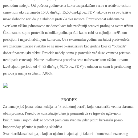
prethodnu nedelju. Od početka godine cena kukuruza praktično varira u relativno uskom
cenovnom okviru između 15,00 din/kg i 15,50 din/kg bez PDV, tako da se za ovo tržište
može slobodno reći da je stabilno u protekla dva meseca. Prezasićenost zalihama na
svetskom tržištu jednostavno ne dozvoljava iole značajniji cenovni proboj na ovom tržištu.
Često smo o soji u proteklih nekoliko godina pričali kao o robi sa najboljom tržišnom
pozicijom i najprofitabilnijom kulturom. Ova ekonomska godina, na žalost proizvođača
ove značajne uljarice svakako se ne može okarakterisati kao godina koja će “odbaciti”
dobar finanansijski efekat. Protekla nedelja samo je potvrdila već duže vremena prisutan
trend pada cene soje. Naime, realizovana prosečna cena na berzanskom tržištu u ovom
izveštajnom periodu od 44,83 din/kg ( 40,75 bez PDV) u odnosu na cenu iz prethodnog
perioda je manja za čitavih 7,06%.
PRODEX
Za nama je još jedna radna nedelja na “Produktnoj berzi”, koju karakteriše veoma skroman
obim prometa. Pored ove konstatacije bitno je pomenuti da se trgovalo uglavnom
kukuruzom i sojom, dok se promet pšenicom sveo na jedan jedini berzanski posao
kupoprodaje pšenice iz podnog skladišta.
Sva tri artikla sa listinga, a koji su ujedno i najuticajniji faktori u kontekstu berzanskog