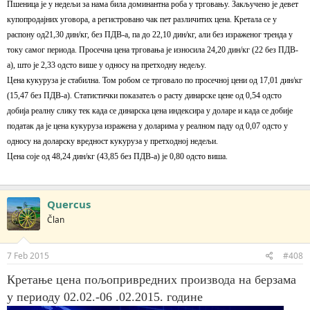
Пшеница је у недељи за нама била доминантна роба у трговању. Закључено је девет
купопродајних уговора, а регистровано чак пет различитих цена. Кретала се у
распону од21,30 дин/кг, без ПДВ-а, па до 22,10 дин/кг, али без израженог тренда у
току самог периода. Просечна цена трговања је износила 24,20 дин/кг (22 без ПДВ-
а), што је 2,33 одсто више у односу на претходну недељу.
Цена кукуруза је стабилна. Том робом се трговало по просечној цени од 17,01 дин/кг
(15,47 без ПДВ-а). Статистички показатељ о расту динарске цене од 0,54 одсто
добија реалну слику тек када се динарска цена индексира у доларе и када се добије
податак да је цена кукуруза изражена у доларима у реалном паду од 0,07 одсто у
односу на доларску вредност кукуруза у претходној недељи.
Цена соје од 48,24 дин/кг (43,85 без ПДВ-а) је 0,80 одсто виша.
Quercus
Član
7 Feb 2015
#408
Кретање цена пољопривредних производа на берзама
у периоду 02.02.-06 .02.2015. године