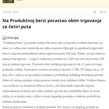
14 Feb 2015
#410
Na Produktnoj berzi porastao obim trgovanja
za četiri puta
“Produktna berza” je protekle nedelje bila mesto gde se trgovalo u velikim lotovima i po
tome je u velikoj meri podsećala na velika evrposka tržišta gde su pojedinačni trgovinski
lotovi u trgovini merkantilnom robom uglavnom preko 500 tona. Naime, na bazi relativno
malog broja ugovora – svega 8, realizovan je promet od 2.820 tona robe ili prosečno 350
tona po jednom ugovoru. Pomenuti obim nedeljnog trgovanja je čak 4,2 puta veći nego
prethodne nedelje. Finansijska vrednost prometa je iznosila 53.386.750 dinara, što je 3,9
puta više u odnosu na upoređujući podatak iz prethodnog nedeljnog izveštajnog perioda.
Jedan od razloga značajno većeg prometa svakako jeste stabilnost tržišta. Vrednost žitarica
i na svetskom i na domaćem tržištu se kreće u okvirima malih cenovnih raspona,
međuvalutarne oscilacije nisu toliko izražene, pa više nisu remetilački faktor na ovom
tržištu, te se shodno tome i tržišni učesnici lagodnije ponašaju u relativno predvidivim
tržišnim okolnostima.
Kukuruz ponovo dominira u strukturi prometa. Dve trećine od ukupnog prometa na