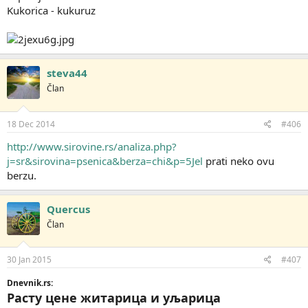
Kukorica - kukuruz
steva44
Član
18 Dec 2014
#406
http://www.sirovine.rs/analiza.php?
j=sr&sirovina=psenica&berza=chi&p=5Jel
prati neko ovu
berzu.
Quercus
Član
30 Jan 2015
#407
Dnevnik.rs:
Расту цене житарица и уљарица