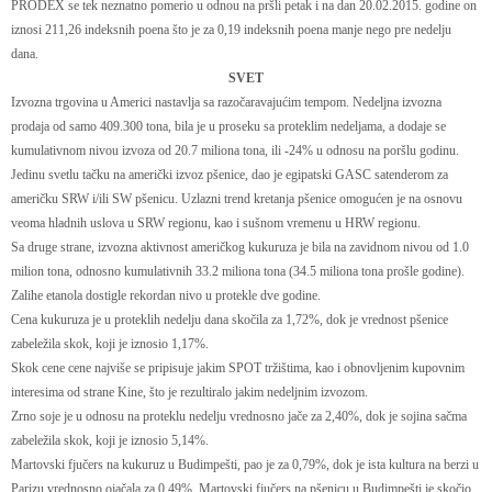
PRODEX se tek neznatno pomerio u odnou na pršli petak i na dan 20.02.2015. godine on
iznosi 211,26 indeksnih poena što je za 0,19 indeksnih poena manje nego pre nedelju
dana.
SVET
Izvozna trgovina u Americi nastavlja sa razočaravajućim tempom. Nedeljna izvozna
prodaja od samo 409.300 tona, bila je u proseku sa proteklim nedeljama, a dodaje se
kumulativnom nivou izvoza od 20.7 miliona tona, ili -24% u odnosu na poršlu godinu.
Jedinu svetlu tačku na američki izvoz pšenice, dao je egipatski GASC satenderom za
američku SRW i/ili SW pšenicu. Uzlazni trend kretanja pšenice omogućen je na osnovu
veoma hladnih uslova u SRW regionu, kao i sušnom vremenu u HRW regionu.
Sa druge strane, izvozna aktivnost američkog kukuruza je bila na zavidnom nivou od 1.0
milion tona, odnosno kumulativnih 33.2 miliona tona (34.5 miliona tona prošle godine).
Zalihe etanola dostigle rekordan nivo u protekle dve godine.
Cena kukuruza je u proteklih nedelju dana skočila za 1,72%, dok je vrednost pšenice
zabeležila skok, koji je iznosio 1,17%.
Skok cene cene najviše se pripisuje jakim SPOT tržištima, kao i obnovljenim kupovnim
interesima od strane Kine, što je rezultiralo jakim nedeljnim izvozom.
Zrno soje je u odnosu na proteklu nedelju vrednosno jače za 2,40%, dok je sojina sačma
zabeležila skok, koji je iznosio 5,14%.
Martovski fjučers na kukuruz u Budimpešti, pao je za 0,79%, dok je ista kultura na berzi u
Parizu vrednosno ojačala za 0,49%. Martovski fjučers na pšenicu u Budimpešti je skočio