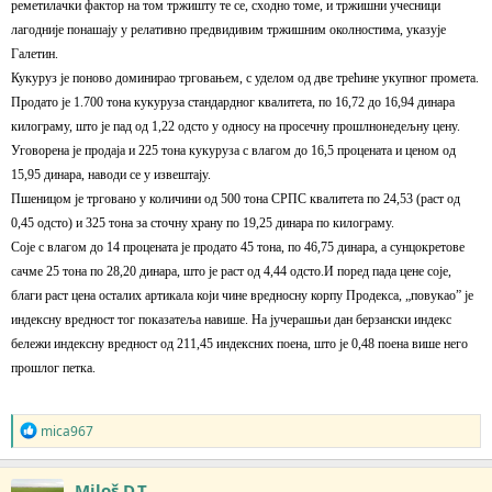
реметилачки фактор на том тржишту те се, сходно томе, и тржишни учесници
лагодније понашају у релативно предвидивим тржишним околностима, указује
Галетин.
Кукуруз је поново доминирао трговањем, с уделом од две трећине укупног промета.
Продато је 1.700 тона кукуруза стандардног квалитета, по 16,72 до 16,94 динара
килограму, што је пад од 1,22 одсто у односу на просечну прошлнонедељну цену.
Уговорена је продаја и 225 тона кукуруза с влагом до 16,5 процената и ценом од
15,95 динара, наводи се у извештају.
Пшеницом је трговано у количини од 500 тона СРПС квалитета по 24,53 (раст од
0,45 одсто) и 325 тона за сточну храну по 19,25 динара по килограму.
Соје с влагом до 14 процената је продато 45 тона, по 46,75 динара, а сунцокретове
сачме 25 тона по 28,20 динара, што је раст од 4,44 одсто.И поред пада цене соје,
благи раст цена осталих артикала који чине вредносну корпу Продекса, „повукао” је
индексну вредност тог показатеља навише. На јучерашњи дан берзански индекс
бележи индексну вредност од 211,45 индексних поена, што је 0,48 поена више него
прошлог петка.
R
mica967
e
a
g
Miloš D.T