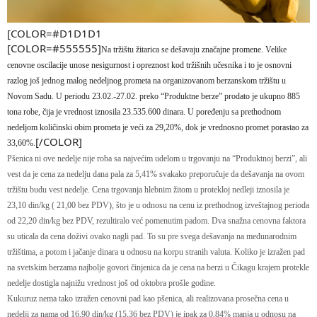
[COLOR=#D1D1D1
[COLOR=#555555]
Na tržištu žitarica se dešavaju značajne promene. Velike
cenovne oscilacije unose nesigurnost i opreznost kod tržišnih učesnika i to je osnovni
razlog još jednog malog nedeljnog prometa na organizovanom berzanskom tržištu u
Novom Sadu. U periodu 23.02.-27.02. preko “Produktne berze” prodato je ukupno 885
tona robe, čija je vrednost iznosila 23.535.600 dinara. U poređenju sa prethodnom
nedeljom količinski obim prometa je veći za 29,20%, dok je vrednosno promet porastao za
[/COLOR]
33,60%.
Pšenica ni ove nedelje nije roba sa najvećim udelom u trgovanju na “Produktnoj berzi”, ali
vest da je cena za nedelju dana pala za 5,41% svakako preporučuje da dešavanja na ovom
tržištu budu vest nedelje. Cena trgovanja hlebnim žitom u protekloj nedleji iznosila je
23,10 din/kg ( 21,00 bez PDV), što je u odnosu na cenu iz prethodnog izveštajnog perioda
od 22,20 din/kg bez PDV, rezultiralo već pomenutim padom. Dva snažna cenovna faktora
su uticala da cena doživi ovako nagli pad. To su pre svega dešavanja na međunarodnim
tržištima, a potom i jačanje dinara u odnosu na korpu stranih valuta. Koliko je izražen pad
na svetskim berzama najbolje govori činjenica da je cena na berzi u Čikagu krajem protekle
nedelje dostigla najnižu vrednost još od oktobra prošle godine.
Kukuruz nema tako izražen cenovni pad kao pšenica, ali realizovana prosečna cena u
nedelji za nama od 16,90 din/kg (15,36 bez PDV) je ipak za 0,84% manja u odnosu na