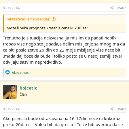
n
j
8 Jun 2014
#402
a
:
rekreativac je napisao(la):
Moze li neka prognoza kretanja cene kukuruza?
Trenutno je situacija neizvesna, ja mislim da padati nebih
trebao vise nego sto je sada,a delim misljenje sa mnogima da
ce biti posle zetve 20 din do 22 moje misljenje vise nece biti
,mada daj boze da bude i toliko posto se u nasoj zemlji stvari
odvijaju sasvim nepredvidivo.
R
rekreativac
e
a
g
bojcetic
o
Član
v
a
n
j
8 Jun 2014
#403
a
:
Ako psenica bude odrazavana na 16-17din nece ni kukuruz
preko 20din ici. Voleo bih da gresim. To ce biti uvertira da se