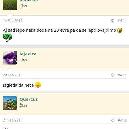
o
Član
v
a
n
j
14 Feb 2015
#411
a
:
Aj sad lepo naka dođe na 20 evra pa da se lepo ovajdimo
lajavica
Član
20 Feb 2015
#412
Izgleda da nece
Quercus
Član
21 Feb 2015
#413