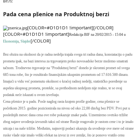
Bif.rs:
Pada cena pšenice na Produktnoj berzi
[COLOR=#D1D1D1 !important][/COLOR]
[COLOR=#D1D1D1 !important]
Redakcija BIF na 20/02/2015 - 15:04 u
[/COLOR]
Ekonomija
,
Slajder
Bez obzira na okolnost da je radna nedelja trajala svega tri radna dana, konstataciju o padu
prometa ipak, na bazi interesa za trgovanjem preko novosadske berze možemo smatrati
tačnom. Trodnevno trgovanje na “Produktnoj berzi” donelo je skromni promet od svega
685 tona robe, što je rezultiralo finansijskim ukupnim prometom od 17.616.500 dinara.
Imajući u vidu već pomenutu okolnost o kraćoj radnoj nedelji, statističko poređenje sa
aspekta ukupnog prometa, protekle, sa prethodnom nedeljom nije realno, te se ovaj
podatak neće iskazati u ovom izveštaju.
Cena pšenice je u padu. Posle naglog rasta krajem prošle godine, cena pšenice se
početkom 2015. godine pozicionirala na nivou od oko 22,00 din/kg bez PDV. Prvi put u
poslednjih mesec dana cena ove robe pokazuje znake pada. Uznemireno svetsko tržište
zbog najave uvođenja izvoznih taksi od strane Rusije reagovalo je rastom cene i to je imalo
uticaja i na naše tržište. Međutim, najnoviji podaci ukazuju da uvođenje ove mere od strane
ruske vlade nije imalo veliki efekat na izvoz iz ove zemlje, što je ponovo vratilo cenu