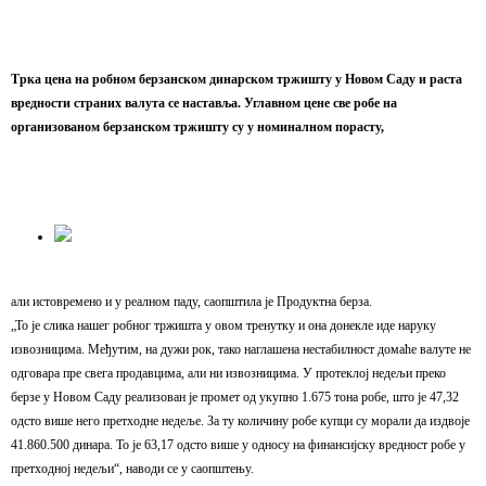
Трка цена на робном берзанском динарском тржишту у Новом Саду и раста
вредности страних валута се наставља. Углавном цене све робе на
организованом берзанском тржишту су у номиналном порасту,
али истовремено и у реалном паду, саопштила је Продуктна берза.
„То је слика нашег робног тржишта у овом тренутку и она донекле иде наруку
извозницима. Међутим, на дужи рок, тако наглашена нестабилност домаће валуте не
одговара пре свега продавцима, али ни извозницима. У протеклој недељи преко
берзе у Новом Саду реализован је промет од укупно 1.675 тона робе, што је 47,32
одсто више него претходне недеље. За ту количину робе купци су морали да издвоје
41.860.500 динара. То је 63,17 одсто више у односу на финансијску вредност робе у
претходној недељи“, наводи се у саопштењу.