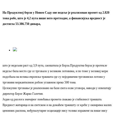
На Продуктној берзи у Новом Саду ове недеље је реализован промет од 2.820
тона робе, што је 4,2 пута више него претходне, а финансијска вредност је
достигла 53.386.750 динара,
што је недељни раст од 3,9 пута, саопштила је Берза.Продуктна берза је протекле
недеље била место где се трговало у великим лотовима, и по томе у великој мери
подсећала на велика европска тржишта где су појединачни трговински лотови у
трговини меркантилном робом углавном преко 500 тона.
Целокупно трговање је реализовано на бази свега осам уговора, наводи у извештају
директор Берзе Жарко Галетин.
Један од разлога значајног повећања промета свакако је стабилност тржишта.
Вредност житарица и на светском и на домаћем тржишту се креће у оквирима малих
ценовних распона, међувалутарне осцилације нису толико изражене па више нису