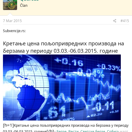
Član
7 Mar 2015
#415
Subvencije.rs:
Кретање цена пољопривредних производа на
берзама у периоду 03.03.-06.03.2015. године
[h=1]
Кретање цена пољопривредних производа на берзама у периоду
[/h]
03.03.-06.03.2015. године
у
Берзе
,
Вести
,
Светске берзе
,
Србија
март