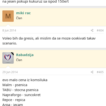
na jesen pokupi kukuruz sa ispod 150e/t
miki rac
M
Član
8 Jun 2014
#404
Voleo bih da gresis, ali mislim da se moze ocekivati takav
scenario.
Rabadzija
Član
29 Jun 2014
#405
evo malo cena iz komsiluka
Malm - psenica
TABU - stocna psenica
Napraforgo - suncokret
Repce - repica
Arpa - jecam