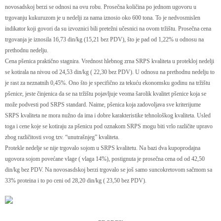
novosadskoj berzi se odnosi na ovu robu. Prosečna količina po jednom ugovoru u
trgovanju kukuruzom je u nedelji za nama iznosio oko 600 tona. To je nedvosmislen
indikator koji govori da su izvoznici bili pretežni učesnici na ovom tržištu. Prosečna cena
trgovanja je iznosila 16,73 din/kg (15,21 bez PDV), što je pad od 1,22% u odnosu na
prethodnu nedelju.
Cena pšenica praktično stagnira. Vrednost hlebnog zrna SRPS kvaliteta u protekloj nedelji
se kotirala na nivou od 24,53 din/kg ( 22,30 bez PDV). U odnosu na prethodnu nedelju to
je rast za neznatnih 0,45%. Ono što je specifično za tekuću ekonomsku godinu na tržištu
pšenice, jeste činjenica da se na tržištu pojavljuje veoma šarolik kvalitet pšenice koja se
može podvesti pod SRPS standard. Naime, pšenica koja zadovoljava sve kriterijume
SRPS kvaliteta ne mora nužno da ima i dobre karakteristike tehnološkog kvaliteta. Usled
toga i cene koje se kotiraju za pšenicu pod oznakom SRPS mogu biti vrlo različite upravo
zbog različitosti svog tzv. “unutrašnjeg” kvaliteta.
Protekle nedelje se nije trgovalo sojom u SRPS kvalitetu. Na bazi dva kupoprodajna
ugovora sojom povećane vlage ( vlaga 14%), postignuta je prosečna cena od od 42,50
din/kg bez PDV. Na novosasdskoj berzi trgovalo se još samo suncokretovom sačmom sa
33% proteina i to po ceni od 28,20 din/kg ( 23,50 bez PDV).