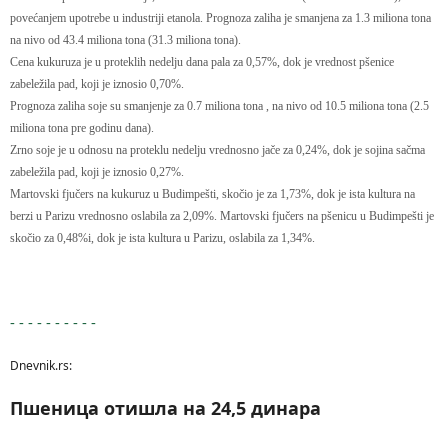
povećanjem upotrebe u industriji etanola. Prognoza zaliha je smanjena za 1.3 miliona tona
na nivo od 43.4 miliona tona (31.3 miliona tona).
Cena kukuruza je u proteklih nedelju dana pala za 0,57%, dok je vrednost pšenice
zabeležila pad, koji je iznosio 0,70%.
Prognoza zaliha soje su smanjenje za 0.7 miliona tona , na nivo od 10.5 miliona tona (2.5
miliona tona pre godinu dana).
Zrno soje je u odnosu na proteklu nedelju vrednosno jače za 0,24%, dok je sojina sačma
zabeležila pad, koji je iznosio 0,27%.
Martovski fjučers na kukuruz u Budimpešti, skočio je za 1,73%, dok je ista kultura na
berzi u Parizu vrednosno oslabila za 2,09%. Martovski fjučers na pšenicu u Budimpešti je
skočio za 0,48%i, dok je ista kultura u Parizu, oslabila za 1,34%.
- - - - - - - - - -
Dnevnik.rs:
Пшеница отишла на 24,5 динара