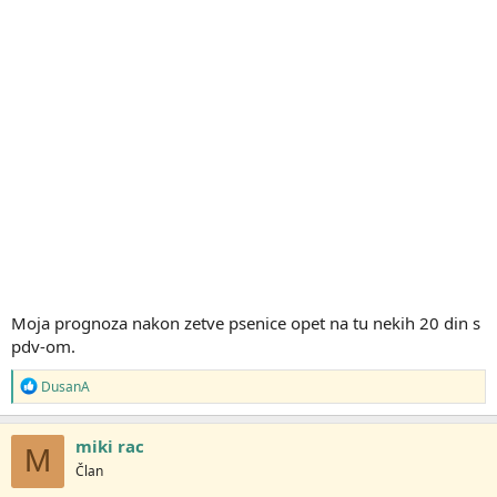
Moja prognoza nakon zetve psenice opet na tu nekih 20 din s
pdv-om.
R
DusanA
e
a
g
miki rac
M
o
Član
v
a