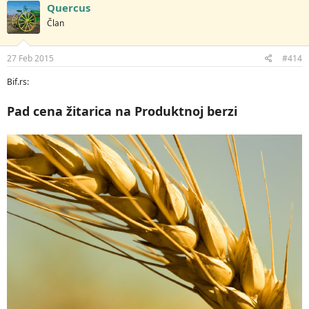
Quercus
Član
27 Feb 2015
#414
Bif.rs:
Pad cena žitarica na Produktnoj berzi