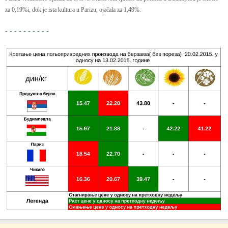
za 0,19%i, dok je ista kultura u Parizu, ojačala za 1,49%.
- - - - - - - - - -