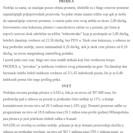
PRODEX
Nedelju za nama, uz značajan porast obima prometa, obeležile su i blage cenovne promene
najznačajnijih poljoprivrednih proizvoda. Sa jedne strane imamo tržište soje gde je došlo
do najznačajnije cenovne promene, u smislu pada cene ovog artikla za skoro 2,00 din/kg.
Istovremeno cene kukuruza, pšenice i suncokretove sačme su u porastu, pri čemu je
najveći cenovni skok zabeležen na tržištu “tridesettrojke” koja je poskupela za 1,00 din/kg,
beležeći današnju vrednost od 23,50 din/kg, bez PDV-a. Skok cene kukuruza, u odnosu na
kraj prethodne nedelje, iznosi minimanlnih 0,20 din/kg, dok je skok cene pšenice od 0,10
din/kg, na nivou marginalnog statističkog podatka.
I pored pada cene soje, blagi rast cena ostalih artikala koji čine vrednosnu korpu
PRODEX-a, “povukao” je indeksnu vrednost ovog pokazatelja na gore. Na današnji dan
berznaski indeks beleži indeksnu vrednost od 211,45 indeeksnih poena, što je za 0,48
indeksnih poena više nego prošlog petka.
SVET
Nedeljna izvozna prodaja pšenice u SAD-u, bila je na nivou od 397.600 tona, što
predstavlja pad u odnosu na prosek iz prethodne četiri nedleje za 11%, a dodaje
kumulativnom izvozu nivo od 20.3 miliona tona (-24% g/g). Domaće prenosne zalihe su
prognozirane na nivo od 18.8 miliona tona (16.1 milion tona prošle godine).MIneapoliska
jara pšenica je pod pritiskom obilnih zaliha u Kanadi.
WASDE-ov izveštaj sa sredine nedelje, pokazao je da je domaća proizvodnja skočila u
odnosu na prethodne izveštaje, na nivo od 302.1 miliona tona (293.1 miliona tona), sa