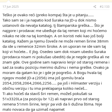
17 Jun 2025
#2.133
Teško je ovako reći (preko kompa) šta je u pitanju......
Tako sam se i ja napatio kod šuraka na JD-u dok nismo
ustanovili da nevalja katalog. tj štamparska greška.... Što je
najgore i prodavac me ubeđuje da taj remen koji mi hoćemo
nikako ne ide na taj kombajn. A on koristi neki kao još bolji
katalog. Kažem ja njemu čoveče ne može remen širine 38mm
da ide u remenice 32mm široke. A on uporan ne ide vam taj
koji vi hoćete... E jbg. Osedeo sam dok nisam ubedio šuraka
(prodavca nisam ni pokušao ubediti) da je negde greška ali ne
znam gde. Ove godine sam napravio lenjir od starog remena i
sad za svaku poziciju merimo dužinu i nema greške. Ovako ja
moram da gatam ko je i gde je pogrešio. A Bogu hvala taj
njegov model JD-a (2056) ima još gomilu braća
2054,2058,2064,2066,2256..... pa još i Hilmaster verziju i
običnu verziju i tu ima preklapanja koliko nećeš...
Ti ako hoćeš da staviš širi remen, možeš pokušati sa
51x3320La (za poziciju br 12) ali napravi prvo od starog
remena 51mm širine, lenjir pa vidi da li dužina štima. Nije
malo novaca da ga uzimaš napamet