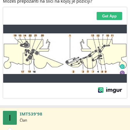
Možeš prepozanti na slici na kojoj je poziciji?
IMT539'98
I
Član