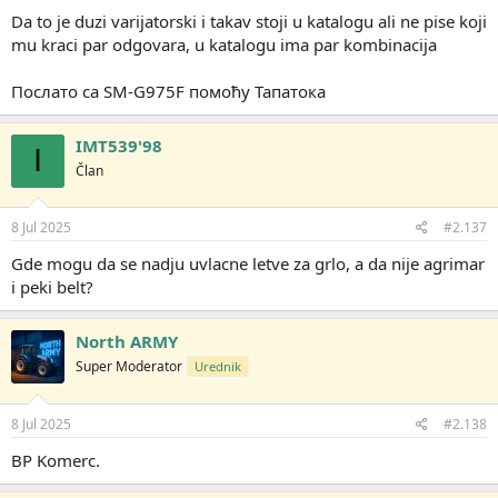
a
:
Da to je duzi varijatorski i takav stoji u katalogu ali ne pise koji
mu kraci par odgovara, u katalogu ima par kombinacija
Послато са SM-G975F помоћу Тапатока
IMT539'98
I
Član
8 Jul 2025
#2.137
Gde mogu da se nadju uvlacne letve za grlo, a da nije agrimar
i peki belt?
North ARMY
Super Moderator
Urednik
8 Jul 2025
#2.138
BP Komerc.