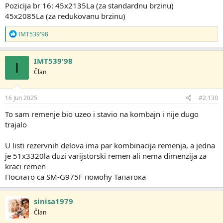
Pozicija br 16: 45x2135La (za standardnu brzinu)
45x2085La (za redukovanu brzinu)
R
IMT539'98
e
a
g
IMT539'98
I
o
Član
v
a
n
j
16 Jun 2025
#2.130
a
:
To sam remenje bio uzeo i stavio na kombajn i nije dugo
trajalo
U listi rezervnih delova ima par kombinacija remenja, a jedna
je 51x3320la duzi varijstorski remen ali nema dimenzija za
kraci remen
Послато са SM-G975F помоћу Тапатока
sinisa1979
Član