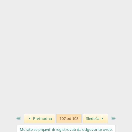
j
a
:
Prvo
Poslednj
Prethodna
107 od 108
Sledeća
Morate se prijaviti ili registrovati da odgovorite ovde.