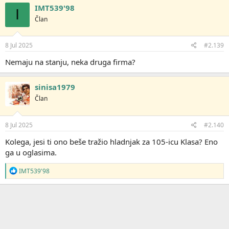
IMT539'98
I
Član
8 Jul 2025
#2.139
Nemaju na stanju, neka druga firma?
sinisa1979
Član
8 Jul 2025
#2.140
Kolega, jesi ti ono beše tražio hladnjak za 105-icu Klasa? Eno
ga u oglasima.
R
IMT539'98
e
a
g
o
v
a
n