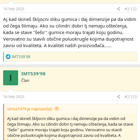
16 Feb 2025
#2.122
Aj kad skineš škljocni sliku gumica i daj dimenzije pa da vidim
od čega štimaju. Ako su cilindri dobri tj nemaju oštećenja,
kada se stave "šešir" gumice moraju trajati koju godinu.
Verovatno su stavili obične poluokrugle kojima dugotrajnost
zavisi od kvaliteta. A kvalitet naših proizvođača......
R
IMT539'98
e
a
g
IMT539'98
I
o
Član
v
a
n
j
16 Feb 2025
#2.123
a
:
sinisa1979 je napisao(la):
Aj kad skineš škljocni sliku gumica i daj dimenzije pa da vidim od
čega štimaju. Ako su cilindri dobri tj nemaju oštećenja, kada se stave
"šešir" gumice moraju trajati koju godinu. Verovatno su stavili
obične poluokrugle kojima dugotrajnost zavisi od kvaliteta. A