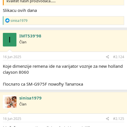
kvalitet naših proizvođača......
Slikacu ovih dana
R
sinisa1979
e
a
g
IMT539'98
I
o
Član
v
a
n
j
16 Jun 2025
#2.124
a
:
Koje dimenzije remena ide na varijator voznje za new holland
clayson 8060
Послато са SM-G975F помоћу Тапатока
sinisa1979
Član
16 Jun 2025
#2.125