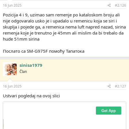
16 Jun 2025
#2.126
Pozicija 4 i 9, uzimao sam remenje po kataloskom broju ali
nije odgovaralo usko je i upadalo u remenicu koja se siri i
skuplja i pojede ga, a remenica nema luft napred nazad, sirina
remenja koje je trenutno je 45mm ali mislim da bi trebalo da
hude 51mm sirina
Послато са SM-G975F помоћу Тапатока
sinisa1979
Član
16 Jun 2025
#2.127
Ustvari pogledaj na ovoj slici