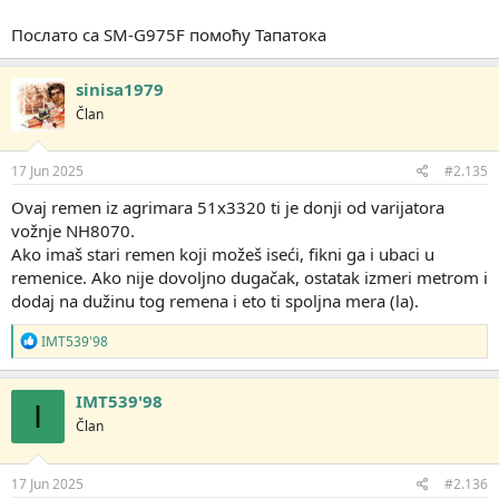
Послато са SM-G975F помоћу Тапатока
sinisa1979
Član
17 Jun 2025
#2.135
Ovaj remen iz agrimara 51x3320 ti je donji od varijatora
vožnje NH8070.
Ako imaš stari remen koji možeš iseći, fikni ga i ubaci u
remenice. Ako nije dovoljno dugačak, ostatak izmeri metrom i
dodaj na dužinu tog remena i eto ti spoljna mera (la).
R
IMT539'98
e
a
g
IMT539'98
I
o
Član
v
a
n
j
17 Jun 2025
#2.136