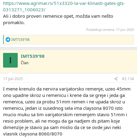
https://www.agrimar.rs/51x3320-la-var-klinasti-gates-gts-
0313271_1006023/
Ali i dobro proveri remenice opet, možda vam nešto
promaklo.
Poslednja izmena:
17 Jun 2025
R
IMT539'98
e
a
g
IMT539'98
I
o
Član
v
a
n
j
17 Jun 2025
#2.134
a
:
I mene krenulo da nervira varijatorsko remenje, uzeo 45mm
ono upadne skroz u remenicu i krene da se greje i jeda ga
remenica, uzeo za probu 51mm remen i ne upada skroz u
remenicu, jedan iz susednog sela ima claysona 8070 isto
mucio muku sa tim varijatorskim remenjem stavio 51mm i
resio problem, ali ne mogu da ga nadjem ds pitam koje
dimenzije je stavio pa sam mislio da ce se ovde javi neki
vlasnik claysona 8060/8070