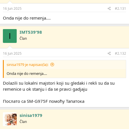
16 Jun 2025
#2.131
Onda nije do remenja....
IMT539'98
I
Član
16 Jun 2025
#2.132
sinisa1979 je napisao(la):
Onda nije do remenja....
Dolazili su lokalni majstori koji su gledaki i rekli su da su
remenice u ok stanju i da se pravci gadjaju
Послато са SM-G975F помоћу Тапатока
sinisa1979
Član