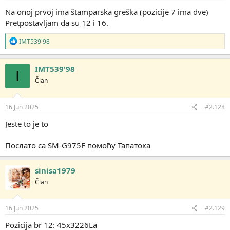
Na onoj prvoj ima štamparska greška (pozicije 7 ima dve)
Pretpostavljam da su 12 i 16.
R
IMT539'98
e
a
g
IMT539'98
I
o
Član
v
a
n
j
16 Jun 2025
#2.128
a
:
Jeste to je to
Послато са SM-G975F помоћу Тапатока
sinisa1979
Član
16 Jun 2025
#2.129
Pozicija br 12: 45x3226La