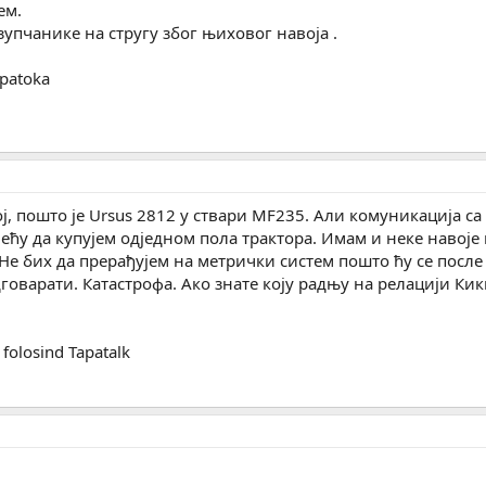
ем.
упчанике на стругу због њиховог навоја .
patoka
ј, пошто је Ursus 2812 у ствари MF235. Али комуникација са
ећу да купујем одједном пола трактора. Имам и неке навоје
 Не бих да прерађујем на метрички систем пошто ћу се посл
говарати. Катастрофа. Ако знате коју радњу на релацији Кик
folosind Tapatalk