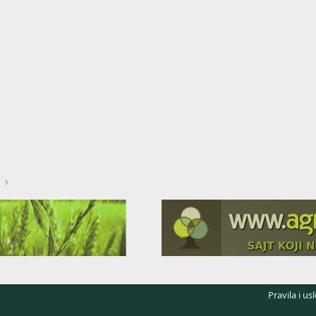
Link
Pravila i us