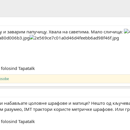
у и заварим папучицу. Хвала на саветима. Мало сличица:
folosind Tapatalk
 osobe
ви набављате цоловне шрафове и матице? Нешто од кључева 
сам разумео, IMT трактори користе метричке шрафове. Или 
folosind Tapatalk