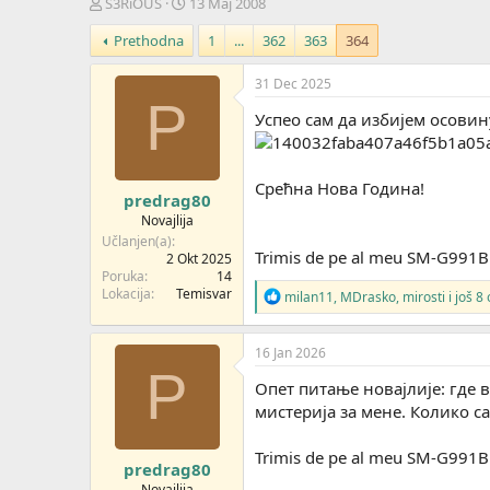
Z
D
S3RiOUS
13 Maj 2008
a
a
Prethodna
1
...
362
363
364
č
t
e
u
t
m
31 Dec 2025
n
p
P
Успео сам да избијем осовин
i
o
k
k
t
r
e
e
Срећна Нова Година!
predrag80
m
t
e
a
Novajlija
n
Učlanjen(a)
Trimis de pe al meu SM-G991B 
j
2 Okt 2025
Poruka
14
a
Lokacija
Temisvar
R
milan11
,
MDrasko
,
mirosti
i još 8
e
a
g
16 Jan 2026
o
P
v
Опет питање новајлије: где 
a
мистерија за мене. Колико 
n
j
a
Trimis de pe al meu SM-G991B 
predrag80
:
Novajlija