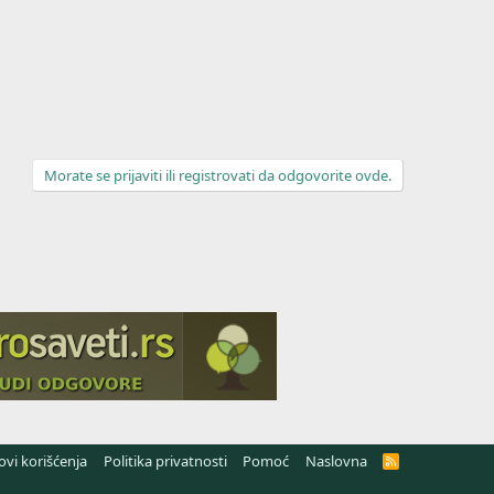
Morate se prijaviti ili registrovati da odgovorite ovde.
lovi korišćenja
Politika privatnosti
Pomoć
Naslovna
R
S
S