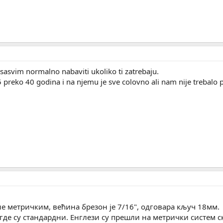
 sasvim normalno nabaviti ukoliko ti zatrebaju.
eko 40 godina i na njemu je sve colovno ali nam nije trebalo p
не метричким, већина брезон је 7/16", одговара кључ 18мм.
где су стандардни. Енглези су прешли на метрички систем с