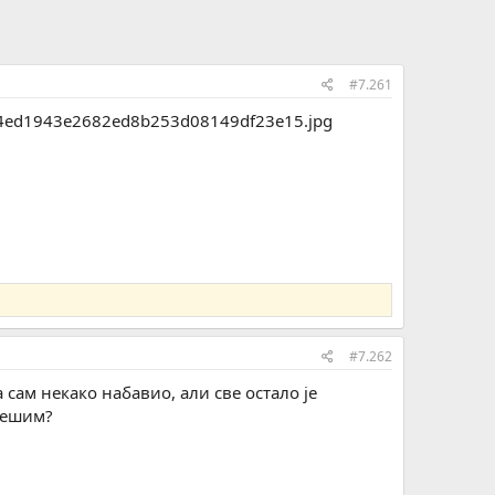
#7.261
#7.262
сам некако набавио, али све остало је
грешим?