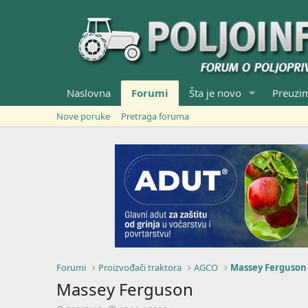
Naslovna
Forumi
Šta je novo
Preuzi
Nove poruke
Pretraga foruma
Forumi
Proizvođači traktora
AGCO
Massey Ferguson
Massey Ferguson