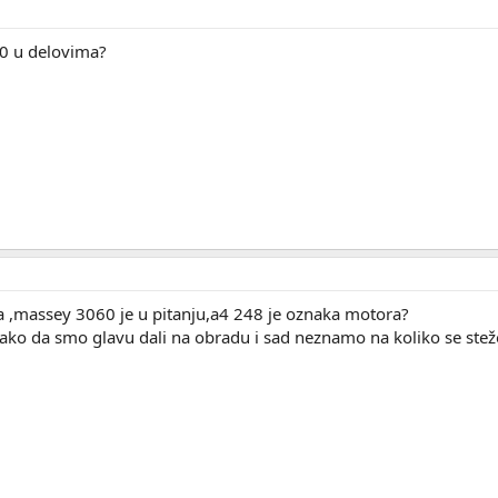
00 u delovima?
a ,massey 3060 je u pitanju,a4 248 je oznaka motora?
tako da smo glavu dali na obradu i sad neznamo na koliko se stež