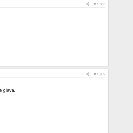
#7.268
#7.269
e glava.