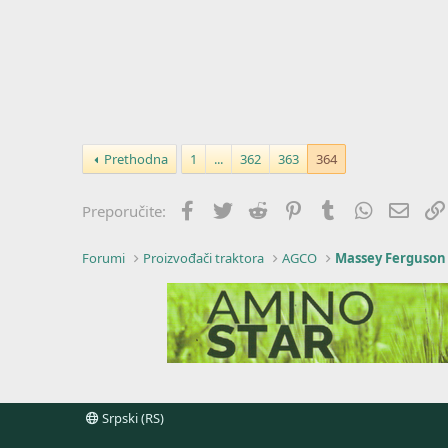
Prethodna
1
...
362
363
364
Facebook
Twitter
Reddit
Pinterest
Tumblr
WhatsApp
Imejl
Preporučite:
Forumi
Proizvođači traktora
AGCO
Massey Ferguson
Srpski (RS)