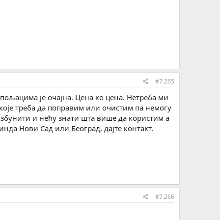
#7.265
 пољацима је очајна. Цена ко цена. Нетреба ми
 које треба да поправим или очистим па немогу
е збунити и нећу знати шта више да користим а
инда Нови Сад или Београд, дајте контакт.
#7.266