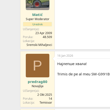
Matić
Super Moderator
Urednik
Učlanjen(a)
23 Apr 2009
Poruka
48.509
Lokacija
Sremski Mihaljevci
16 Jan 2026
P
Најлепше хвала!
Trimis de pe al meu SM-G991B 
predrag80
Novajlija
Učlanjen(a)
2 Okt 2025
Poruka
14
Lokacija
Temisvar