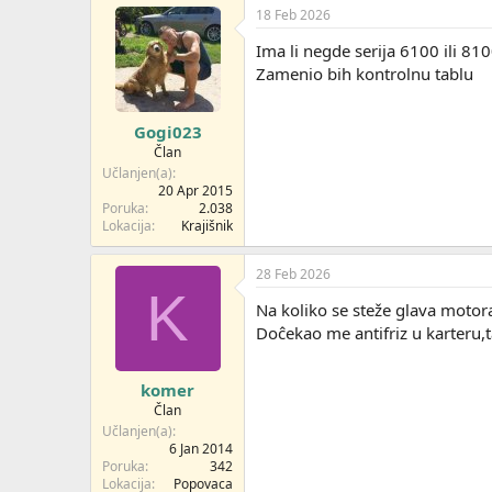
18 Feb 2026
Ima li negde serija 6100 ili 81
Zamenio bih kontrolnu tablu
Gogi023
Član
Učlanjen(a)
20 Apr 2015
Poruka
2.038
Lokacija
Krajišnik
28 Feb 2026
K
Na koliko se steže glava motor
Doĉekao me antifriz u karteru,
komer
Član
Učlanjen(a)
6 Jan 2014
Poruka
342
Lokacija
Popovaca