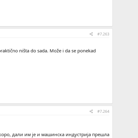
#7.263
raktično ništa do sada. Može i da se ponekad
#7.264
коро, дали им је и машинска индустрија прешла