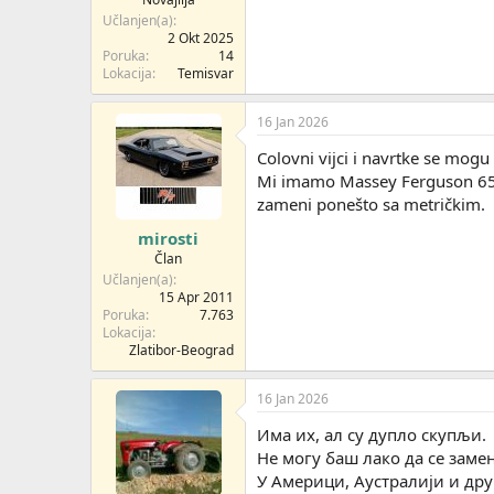
Učlanjen(a)
2 Okt 2025
Poruka
14
Lokacija
Temisvar
16 Jan 2026
Colovni vijci i navrtke se mogu
Mi imamo Massey Ferguson 65 pr
zameni ponešto sa metričkim.
mirosti
Član
Učlanjen(a)
15 Apr 2011
Poruka
7.763
Lokacija
Zlatibor-Beograd
16 Jan 2026
Има их, ал су дупло скупљи.
Не могу баш лако да се заме
У Америци, Аустралији и дру