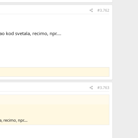
#3.762
o kod svetala, recimo, npr....
#3.763
 recimo, npr....