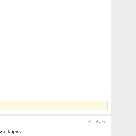
#3.764
sam kupio.