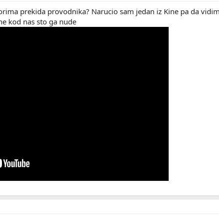
torima prekida provodnika? Narucio sam jedan iz Kine pa da vidim 
ne kod nas sto ga nude