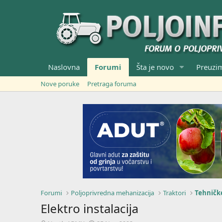
Naslovna
Forumi
Šta je novo
Preuzi
Nove poruke
Pretraga foruma
Forumi
Poljoprivredna mehanizacija
Traktori
Tehničke
Elektro instalacija