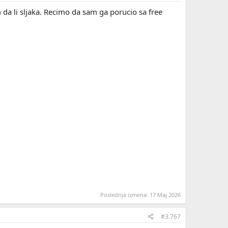
da li sljaka. Recimo da sam ga porucio sa free
Poslednja izmena:
17 Maj 2026
#3.767