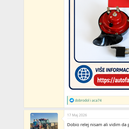
R
dobrodol
i
aca74
e
a
g
17 Maj 2026
o
v
Dobio relej nisam ali vidim da 
a