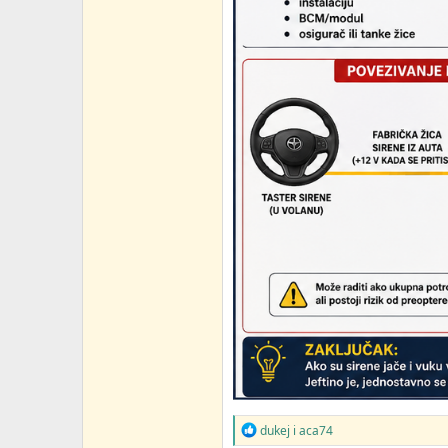
R
dukej
i
aca74
e