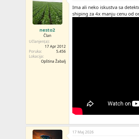
o
v
Ima ali neko iskustva sa detek
a
shiping za 4x manju cenu od o
n
j
a
nesto2
:
Član
Učlanjen(a)
17 Apr 2012
Poruka
5.456
Lokacija
Opština Žabalj
17 Maj 2026