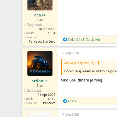
n
j
a
aca74
:
Član
Učlanjen(a)
30 Jan 2009
Poruka
7.134
Lokacija
R
Srđan01
i
Srđan.Sokol
Pančevo, Starčevo
e
a
g
17 Maj 2026
o
v
aca74 je napisao(la):
a
n
Dobio relej nisam ali vidim da po 
j
a
Oko 660 dinara je relej.
Srđan01
:
Član
Učlanjen(a)
21 Apr 2023
Poruka
3.119
R
aca74
Lokacija
Pančevo
e
a
g
17 Maj 2026