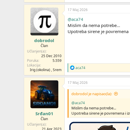
a
g
17 Maj 2026
o
v
@aca74
a
Mislim da nema potrebe...
n
Upotreba sirene je povremena i 
j
a
dobrodol
:
Član
Učlanjen(a)
25 Dec 2010
Poruka
5.559
Lokacija
R
aca74
Irig (okolina) , Srem
e
a
g
17 Maj 2026
o
v
dobrodol je napisao(la):
a
n
@aca74
j
Mislim da nema potrebe...
a
Srđan01
Upotreba sirene je povremena i izu
:
Član
Učlanjen(a)
21 Apr 2023