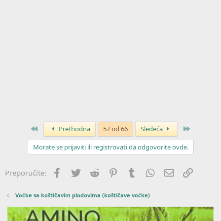
Prvo
Poslednja
Prethodna
57 od 66
Sledeća
Morate se prijaviti ili registrovati da odgovorite ovde.
Facebook
Twitter
Reddit
Pinterest
Tumblr
WhatsApp
Imejl
Link
Preporučite:
Voćke sa koštičavim plodovima (koštičave voćke)