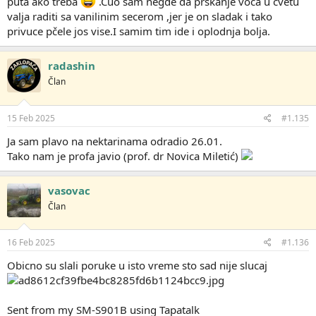
puta ako treba
.Cuo sam negde da prskanje voca u cvetu
valja raditi sa vanilinim secerom ,jer je on sladak i tako
privuce pčele jos vise.I samim tim ide i oplodnja bolja.
radashin
Član
15 Feb 2025
#1.135
Ja sam plavo na nektarinama odradio 26.01.
Tako nam je profa javio (prof. dr Novica Miletić)
vasovac
Član
16 Feb 2025
#1.136
Obicno su slali poruke u isto vreme sto sad nije slucaj
Sent from my SM-S901B using Tapatalk