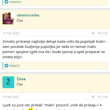
R
radashin
e
a
g
ubovicratko
o
Član
v
a
n
j
15 Feb 2025
#1.133
a
:
Zimsko prskanje najbolje deluje kada vidis da pupoljak bubri -
sam pocetak budjenja pupoljka jer tada on taman malo
pomeri spojeve (gde zna da i bude spora) a opet preparat ne
smeta biljci.
R
Sloba31
e
a
g
Žilee
Ž
o
Član
v
a
n
j
15 Feb 2025
#1.134
a
:
Ljudi su juce vec prskali "malo" pozurili ,vole da prskaju i 4