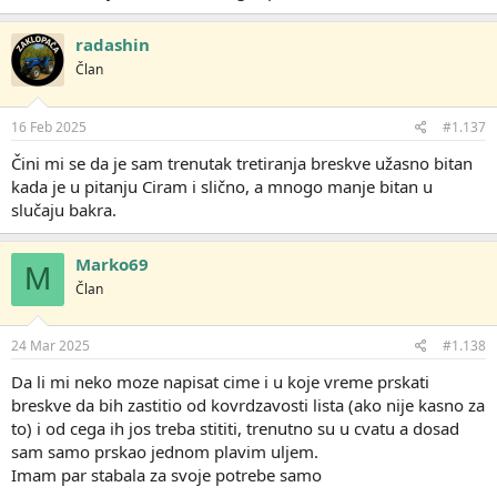
radashin
Član
16 Feb 2025
#1.137
Čini mi se da je sam trenutak tretiranja breskve užasno bitan
kada je u pitanju Ciram i slično, a mnogo manje bitan u
slučaju bakra.
Marko69
M
Član
24 Mar 2025
#1.138
Da li mi neko moze napisat cime i u koje vreme prskati
breskve da bih zastitio od kovrdzavosti lista (ako nije kasno za
to) i od cega ih jos treba stititi, trenutno su u cvatu a dosad
sam samo prskao jednom plavim uljem.
Imam par stabala za svoje potrebe samo