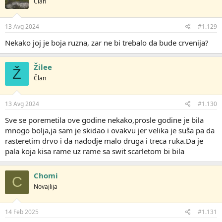
Član
v
a
n
j
13 Avg 2024
#1.129
a
:
Nekako joj je boja ruzna, zar ne bi trebalo da bude crvenija?
Žilee
Ž
Član
13 Avg 2024
#1.130
Sve se poremetila ove godine nekako,prosle godine je bila
mnogo bolja,ja sam je skidao i ovakvu jer velika je suša pa da
rasteretim drvo i da nadodje malo druga i treca ruka.Da je
pala koja kisa rame uz rame sa swit scarletom bi bila
Chomi
C
Novajlija
14 Feb 2025
#1.131