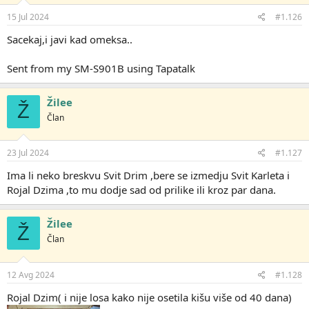
15 Jul 2024
#1.126
Sacekaj,i javi kad omeksa..
Sent from my SM-S901B using Tapatalk
Žilee
Ž
Član
23 Jul 2024
#1.127
Ima li neko breskvu Svit Drim ,bere se izmedju Svit Karleta i
Rojal Dzima ,to mu dodje sad od prilike ili kroz par dana.
Žilee
Ž
Član
12 Avg 2024
#1.128
Rojal Dzim( i nije losa kako nije osetila kišu više od 40 dana)