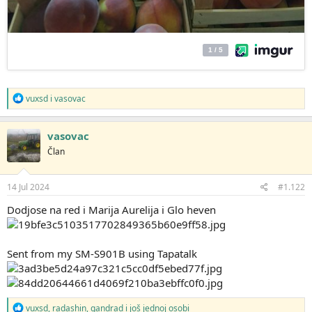
R
vuxsd
i
vasovac
e
a
g
vasovac
o
Član
v
a
n
j
14 Jul 2024
#1.122
a
:
Dodjose na red i Marija Aurelija i Glo heven
Sent from my SM-S901B using Tapatalk
R
vuxsd
,
radashin
,
gandrad
i još jednoj osobi