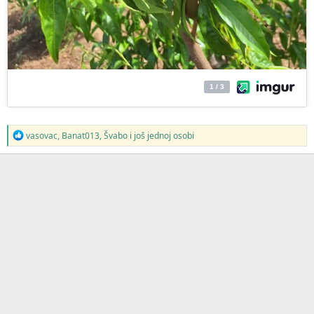
R
vasovac
,
Banat013
,
Švabo
i još jednoj osobi
e
a
g
o
v
a
n
j
a
: