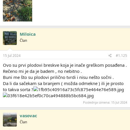
Miloica
Član
15 Jul 2024
#1.125
Ovo su prvi plodovi breskve koja je inače greškom posađena .
Rečeno mi je da je badem , no nebitno .
Buni me što su plodovi prilično tvrdi i nisu nešto sočni .
Da li da sačekam sa branjem ( možda odmekne ) ili je prosto
to takva sorta ?
Poslednja izmena:
15 Jul 2024
vasovac
Član