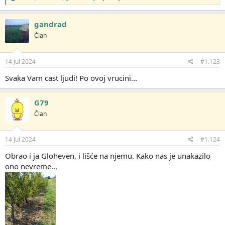
e
a
g
gandrad
o
Član
v
a
n
j
14 Jul 2024
#1.123
a
:
Svaka Vam cast ljudi! Po ovoj vrucini...
G79
Član
14 Jul 2024
#1.124
Obrao i ja Gloheven, i lišće na njemu. Kako nas je unakazilo
ono nevreme...