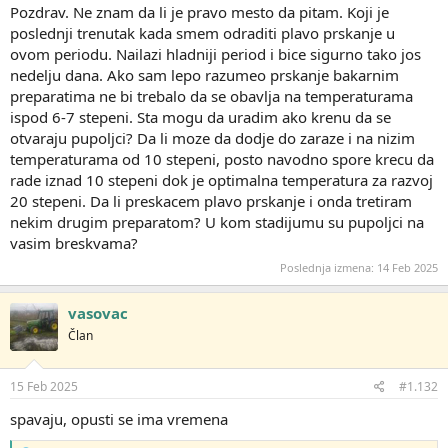
Pozdrav. Ne znam da li je pravo mesto da pitam. Koji je
poslednji trenutak kada smem odraditi plavo prskanje u
ovom periodu. Nailazi hladniji period i bice sigurno tako jos
nedelju dana. Ako sam lepo razumeo prskanje bakarnim
preparatima ne bi trebalo da se obavlja na temperaturama
ispod 6-7 stepeni. Sta mogu da uradim ako krenu da se
otvaraju pupoljci? Da li moze da dodje do zaraze i na nizim
temperaturama od 10 stepeni, posto navodno spore krecu da
rade iznad 10 stepeni dok je optimalna temperatura za razvoj
20 stepeni. Da li preskacem plavo prskanje i onda tretiram
nekim drugim preparatom? U kom stadijumu su pupoljci na
vasim breskvama?
Poslednja izmena:
14 Feb 2025
vasovac
Član
15 Feb 2025
#1.132
spavaju, opusti se ima vremena