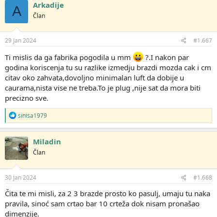
g
Arkadije
A
o
Član
v
a
n
j
29 Jan 2024
#1.667
a
:
Ti mislis da ga fabrika pogodila u mm
?.I nakon par
godina koriscenja tu su razlike izmedju brazdi mozda cak i cm
citav oko zahvata,dovoljno minimalan luft da dobije u
caurama,nista vise ne treba.To je plug ,nije sat da mora biti
precizno sve.
R
sinisa1979
e
a
g
Miladin
o
Član
v
a
n
j
30 Jan 2024
#1.668
a
:
Čita te mi misli, za 2 3 brazde prosto ko pasulj, umaju tu naka
pravila, sinoć sam crtao bar 10 crteža dok nisam pronašao
dimenzije.