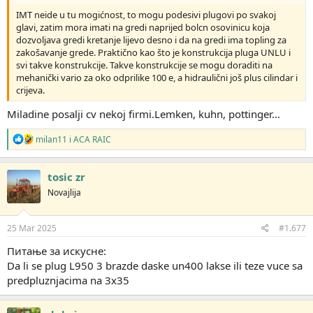
IMT neide u tu mogićnost, to mogu podesivi plugovi po svakoj
glavi, zatim mora imati na gredi naprijed bolcn osovinicu koja
dozvoljava gredi kretanje lijevo desno i da na gredi ima topling za
zakošavanje grede. Praktično kao što je konstrukcija pluga UNLU i
svi takve konstrukcije. Takve konstrukcije se mogu doraditi na
mehanički vario za oko odprilike 100 e, a hidraulični još plus cilindar i
crijeva.
Miladine posalji cv nekoj firmi.Lemken, kuhn, pottinger...
R
milan11
i
ACA RAIC
e
a
g
tosic zr
o
Novajlija
v
a
n
j
25 Mar 2025
#1.677
a
:
Питање за искусне:
Da li se plug L950 3 brazde daske un400 lakse ili teze vuce sa
predpluznjacima na 3x35