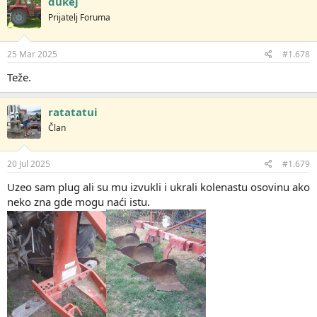
dukej
Prijatelj Foruma
25 Mar 2025
#1.678
Teže.
ratatatui
Član
20 Jul 2025
#1.679
Uzeo sam plug ali su mu izvukli i ukrali kolenastu osovinu ako
neko zna gde mogu naći istu.