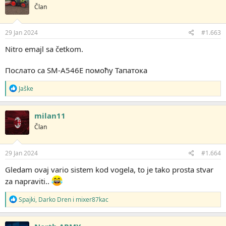
Član
29 Jan 2024
#1.663
Nitro emajl sa četkom.
Послато са SM-A546E помоћу Тапатока
R
Jaške
e
a
g
milan11
o
Član
v
a
n
j
29 Jan 2024
#1.664
a
:
Gledam ovaj vario sistem kod vogela, to je tako prosta stvar
za napraviti..
R
Spajki
,
Darko Dren
i
mixer87kac
e
a
g