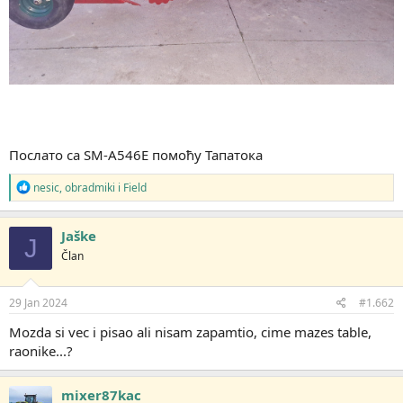
Послато са SM-A546E помоћу Тапатока
R
nesic
,
obradmiki
i
Field
e
a
g
Jaške
J
o
Član
v
a
n
j
29 Jan 2024
#1.662
a
:
Mozda si vec i pisao ali nisam zapamtio, cime mazes table,
raonike...?
mixer87kac