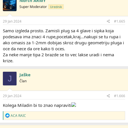
North ARMY
o
Super Moderator
Urednik
v
a
n
j
29 Jan 2024
#1.665
a
:
Samo izgleda prosto. Zamisli plug sa 4 glave i sipka koja
podesava ima znaci 4 rupe,pocetak,kraj...nakupi se tu rupa i
ako omasis za 1-2mm dobijas skroz drugu geometriju pluga i
oce da nece da ore kako ti oces.
Za neke manje tipa 2 brazde se to vec lakse uradi i nema
krize.
Jaške
J
Član
29 Jan 2024
#1.666
Kolega Miladin bi to znao napraviti
R
ACA RAIC
e
a