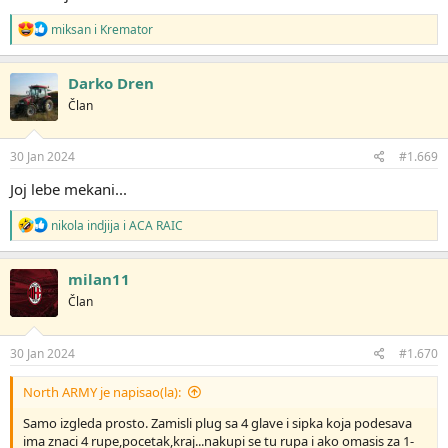
R
miksan
i
Kremator
e
a
g
Darko Dren
o
Član
v
a
n
j
30 Jan 2024
#1.669
a
:
Joj lebe mekani...
R
nikola indjija
i
ACA RAIC
e
a
g
milan11
o
Član
v
a
n
j
30 Jan 2024
#1.670
a
:
North ARMY je napisao(la):
Samo izgleda prosto. Zamisli plug sa 4 glave i sipka koja podesava
ima znaci 4 rupe,pocetak,kraj...nakupi se tu rupa i ako omasis za 1-