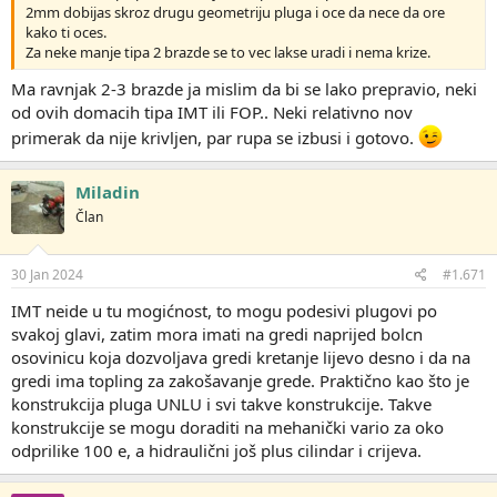
2mm dobijas skroz drugu geometriju pluga i oce da nece da ore
kako ti oces.
Za neke manje tipa 2 brazde se to vec lakse uradi i nema krize.
Ma ravnjak 2-3 brazde ja mislim da bi se lako prepravio, neki
od ovih domacih tipa IMT ili FOP.. Neki relativno nov
primerak da nije krivljen, par rupa se izbusi i gotovo.
Miladin
Član
30 Jan 2024
#1.671
IMT neide u tu mogićnost, to mogu podesivi plugovi po
svakoj glavi, zatim mora imati na gredi naprijed bolcn
osovinicu koja dozvoljava gredi kretanje lijevo desno i da na
gredi ima topling za zakošavanje grede. Praktično kao što je
konstrukcija pluga UNLU i svi takve konstrukcije. Takve
konstrukcije se mogu doraditi na mehanički vario za oko
odprilike 100 e, a hidraulični još plus cilindar i crijeva.