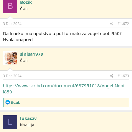
Bozik
B
Član
3 Dec 2024
#1.672
Da li neko ima uputstvo u pdf formatu za vogel noot l950?
Hvala unapred..
sinisa1979
Član
3 Dec 2024
#1.673
https://www.scribd.com/document/687951018/Vogel-Noot-
l850
R
Bozik
e
a
g
lukaczv
L
o
Novajlija
v
a