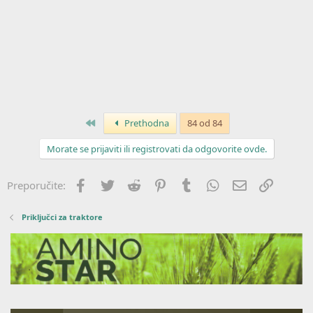
Prvo
Prethodna
84 od 84
Morate se prijaviti ili registrovati da odgovorite ovde.
Facebook
Twitter
Reddit
Pinterest
Tumblr
WhatsApp
Imejl
Link
Preporučite:
Priključci za traktore