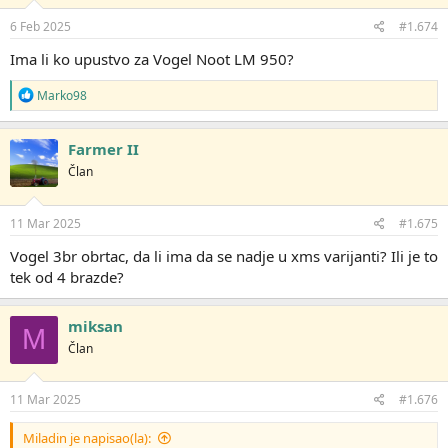
n
j
6 Feb 2025
#1.674
a
:
Ima li ko upustvo za Vogel Noot LM 950?
R
Marko98
e
a
g
Farmer II
o
Član
v
a
n
j
11 Mar 2025
#1.675
a
:
Vogel 3br obrtac, da li ima da se nadje u xms varijanti? Ili je to
tek od 4 brazde?
miksan
M
Član
11 Mar 2025
#1.676
Miladin je napisao(la):