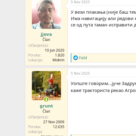
g
5 Nov 2025
o
v
У вези плакања (није баш тем
a
Има навигацију али редови н
n
се од пута таман исправити 
j
a
jjova
:
Član
Učlanjen(a)
10 Jun 2020
Poruka
1.820
R
Field
Lokacija
Mokrin
e
a
g
5 Nov 2025
o
v
Уопште говорим...јуче Задру
a
каже тракториста рекао Агрон
n
j
a
grunt
:
Član
Učlanjen(a)
27 Nov 2009
Poruka
12.035
Lokacija