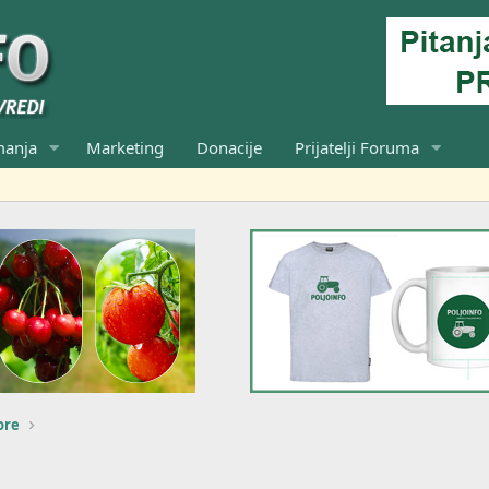
manja
Marketing
Donacije
Prijatelji Foruma
ore