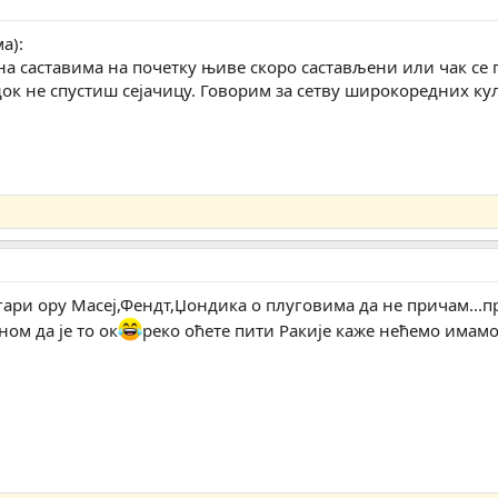
а):
а саставима на почетку њиве скоро састављени или чак се п
док не спустиш сејачицу. Говорим за сетву широкоредних кул
гари ору Масеј,Фендт,Џондика о плуговима да не причам...пр
ом да је то ок
реко оћете пити Ракије каже нећемо имам