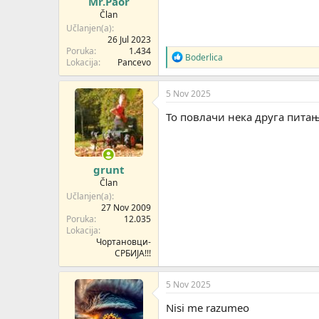
Mr.Paor
:
Član
Učlanjen(a)
26 Jul 2023
Poruka
1.434
R
Boderlica
Lokacija
Pancevo
e
a
g
5 Nov 2025
o
v
То повлачи нека друга питањ
a
n
j
a
grunt
:
Član
Učlanjen(a)
27 Nov 2009
Poruka
12.035
Lokacija
Чортановци-
СРБИЈА!!!
5 Nov 2025
Nisi me razumeo