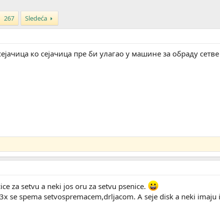
267
Sledeća
ејачица ко сејачица пре би улагао у машине за обраду сетв
ce za setvu a neki jos oru za setvu psenice.
,3x se spema setvospremacem,drljacom. A seje disk a neki imaju i