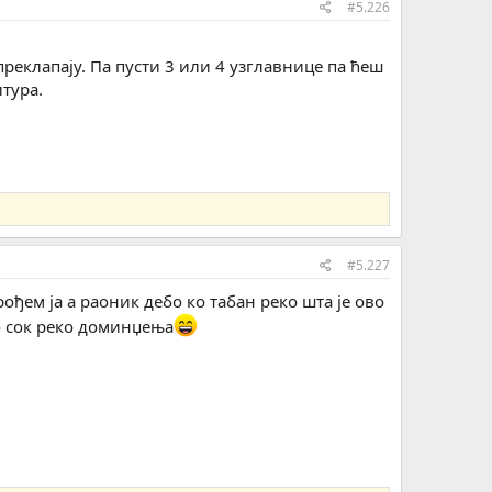
#5.226
реклапају. Па пусти 3 или 4 узглавнице па ћеш
тура.
#5.227
ођем ја а раоник дебо ко табан реко шта је ово
о сок реко доминџења