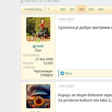
Z
D
S3RiOUS
7 Feb 2008
a
a
Prethodna
1
...
260
261
262
263
264
...
č
t
e
u
t
m
5 Nov 2025
n
p
Суштина је добра припрема с
i
o
k
k
t
r
e
e
grunt
m
t
e
a
Član
n
Učlanjen(a)
j
27 Nov 2009
Poruka
12.035
a
Lokacija
Чортановци-
R
RAca
СРБИЈА!!!
e
a
g
5 Nov 2025
o
v
Kupuju se skupe diskosne sejaci
a
Za prolecne kulture isto tako 2
n
j
a