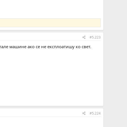
#5.223
тале машине ако се не експлоатишу ко свет.
#5.224