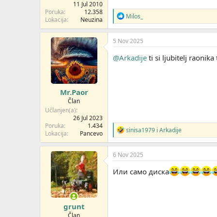
11 Jul 2010
Poruka
12.358
R
Milos_
Lokacija
Neuzina
e
a
g
5 Nov 2025
o
v
@Arkadije
ti si ljubitelj raonik
a
n
j
a
Mr.Paor
:
Član
Učlanjen(a)
26 Jul 2023
Poruka
1.434
R
sinisa1979
i
Arkadije
Lokacija
Pancevo
e
a
g
6 Nov 2025
o
v
Или само диска
a
n
j
a
grunt
:
Član