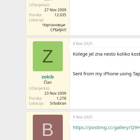
Učlanjen(a)
27 Nov 2009
Poruka
12.035
Lokacija
Чортановци-
СРБИЈА!!!
9 Nov 2025
Z
Kolege jel zna nesto koliko kos
Sent from my iPhone using Tap
zokib
Član
Učlanjen(a)
23 Nov 2009
Poruka
1.278
Lokacija
Srbobran
9 Nov 2025
B
https://postimg.cc/gallery/Q9