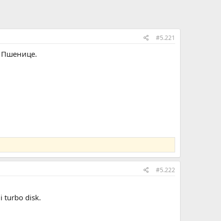
#5.221
е Пшенице.
#5.222
i turbo disk.