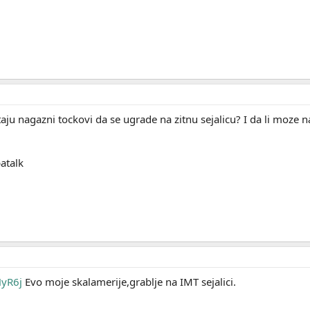
taju nagazni tockovi da se ugrade na zitnu sejalicu? I da li moze
atalk
HyR6j
Evo moje skalamerije,grablje na IMT sejalici.