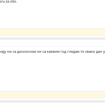
oru za zito.
знају ни са дискосном ни са каквим год гледам то сваки дан