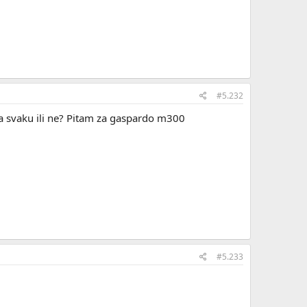
#5.232
 na svaku ili ne? Pitam za gaspardo m300
#5.233