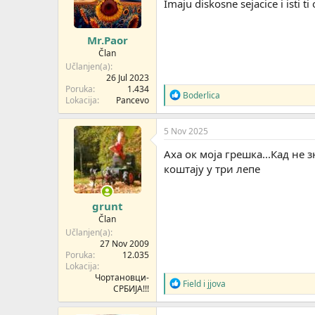
Imaju diskosne sejacice i isti ti 
Mr.Paor
Član
Učlanjen(a)
26 Jul 2023
Poruka
1.434
R
Boderlica
Lokacija
Pancevo
e
a
g
5 Nov 2025
o
v
Аха ок моја грешка...Кад не 
a
коштају у три лепе
n
j
a
grunt
:
Član
Učlanjen(a)
27 Nov 2009
Poruka
12.035
Lokacija
Чортановци-
R
Field
i
jjova
СРБИЈА!!!
e
a