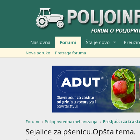
Naslovna
Forumi
Šta je novo
Preuzi
Nove poruke
Pretraga foruma
Forumi
Poljoprivredna mehanizacija
Priključci za trakt
Sejalice za pšenicu.Opšta tema.