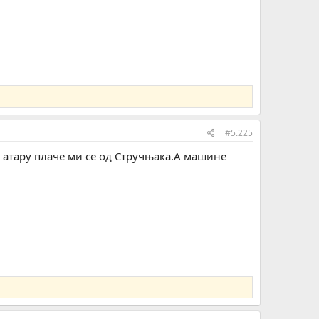
#5.225
 у атару плаче ми се од Стручњака.А машине