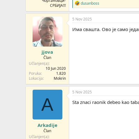
Чортановци-
R
dusanboss
СРБИЈА!!!
e
a
g
5 Nov 2025
o
v
Има свашта. Ово је само јед
a
n
j
a
jjova
:
Član
Učlanjen(a)
10 Jun 2020
Poruka
1.820
Lokacija
Mokrin
5 Nov 2025
A
Sta znaci raonik debeo kao taba
Arkadije
Član
Učlanjen(a)