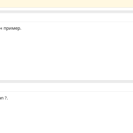
ан пример.
n ?.