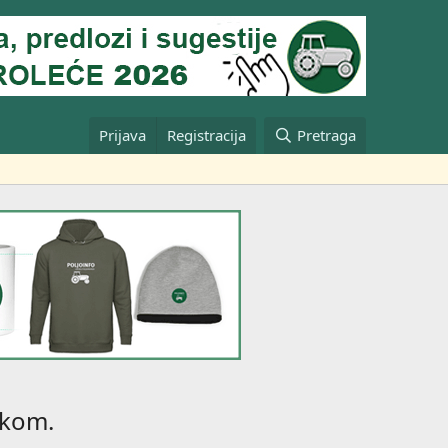
Prijava
Registracija
Pretraga
skom.