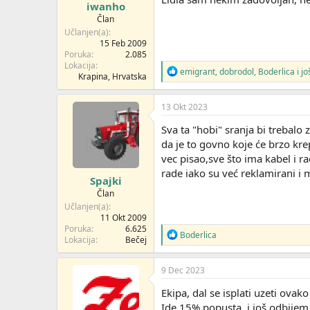
iwanho
:
Član
Učlanjen(a)
15 Feb 2009
Poruka
2.085
Lokacija
R
emigrant
,
dobrodol
,
Boderlica
i jo
Krapina, Hrvatska
e
a
g
13 Okt 2023
o
v
Sva ta "hobi" sranja bi trebalo
a
da je to govno koje će brzo kr
n
vec pisao,sve što ima kabel i ra
j
a
rade iako su već reklamirani 
Spajki
:
Član
Učlanjen(a)
11 Okt 2009
Poruka
6.625
R
Boderlica
Lokacija
Bečej
e
a
g
9 Dec 2023
o
v
Ekipa, dal se isplati uzeti ovak
a
Ide 15% popusta, i još odbijem