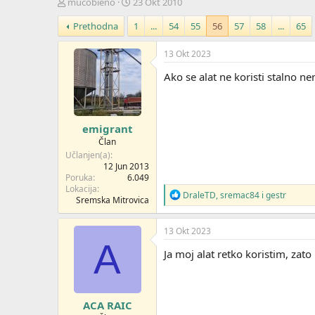
Z
D
mucobieno
23 Okt 2010
a
a
Prethodna
1
...
54
55
56
57
58
...
65
č
t
e
u
t
m
13 Okt 2023
n
p
Ako se alat ne koristi stalno n
i
o
k
k
t
r
e
e
emigrant
m
t
e
a
Član
n
Učlanjen(a)
j
12 Jun 2013
Poruka
6.049
a
Lokacija
R
DraleTD
,
sremac84
i
gestr
Sremska Mitrovica
e
a
g
13 Okt 2023
o
A
v
Ja moj alat retko koristim, zato 
a
n
j
a
ACA RAIC
: