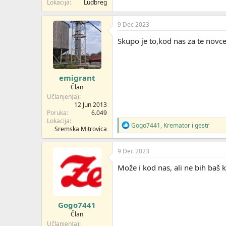
Lokacija
Ludbreg
9 Dec 2023
Skupo je to,kod nas za te nov
emigrant
Član
Učlanjen(a)
12 Jun 2013
Poruka
6.049
Lokacija
R
Gogo7441
,
Kremator
i
gestr
Sremska Mitrovica
e
a
g
9 Dec 2023
o
v
Može i kod nas, ali ne bih baš 
a
n
j
a
Gogo7441
:
Član
Učlanjen(a)