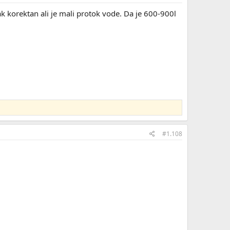
ak korektan ali je mali protok vode. Da je 600-900l
#1.108