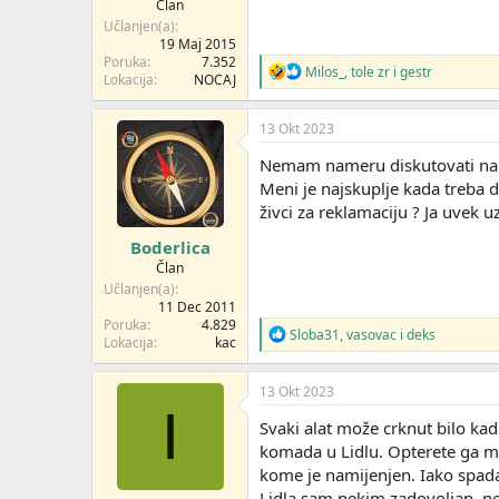
Član
Učlanjen(a)
19 Maj 2015
Poruka
7.352
R
Milos_
,
tole zr
i
gestr
Lokacija
NOCAJ
e
a
g
13 Okt 2023
o
v
Nemam nameru diskutovati na 
a
Meni je najskuplje kada treba 
n
živci za reklamaciju ? Ja uvek u
j
a
Boderlica
:
Član
Učlanjen(a)
11 Dec 2011
Poruka
4.829
R
Sloba31
,
vasovac
i
deks
Lokacija
kac
e
a
g
13 Okt 2023
o
I
v
Svaki alat može crknut bilo kad
a
komada u Lidlu. Opterete ga ma
n
kome je namijenjen. Iako spada
j
a
Lidla sam nekim zadovoljan, ne