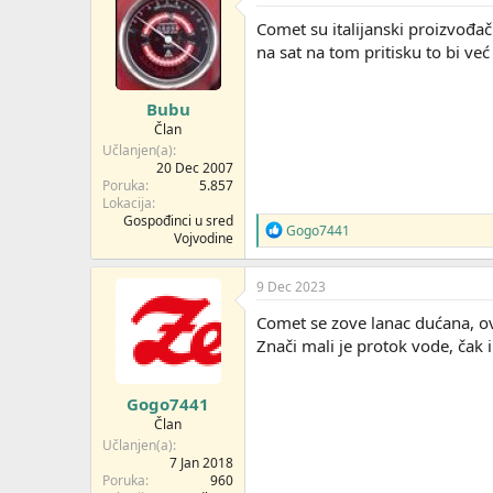
Comet su italijanski proizvođač
na sat na tom pritisku to bi već
Bubu
Član
Učlanjen(a)
20 Dec 2007
Poruka
5.857
Lokacija
Gospođinci u sred
R
Gogo7441
Vojvodine
e
a
g
9 Dec 2023
o
v
Comet se zove lanac dućana, ovo
a
Znači mali je protok vode, čak 
n
j
a
Gogo7441
:
Član
Učlanjen(a)
7 Jan 2018
Poruka
960