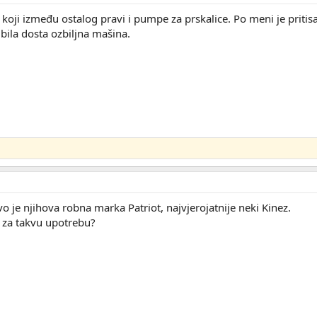
 koji između ostalog pravi i pumpe za prskalice. Po meni je pritis
 bila dosta ozbiljna mašina.
 je njihova robna marka Patriot, najvjerojatnije neki Kinez.
i za takvu upotrebu?