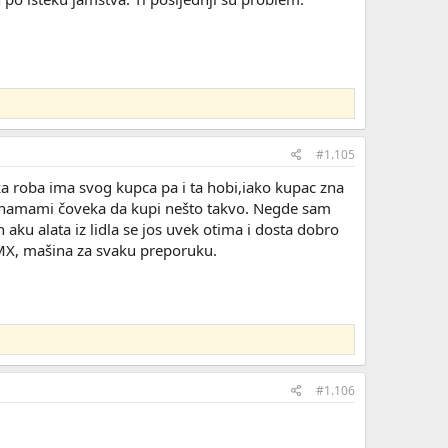
#1.105
ka roba ima svog kupca pa i ta hobi,iako kupac zna
oja namami čoveka da kupi nešto takvo. Negde sam
h aku alata iz lidla se jos uvek otima i dosta dobro
MX, mašina za svaku preporuku.
#1.106