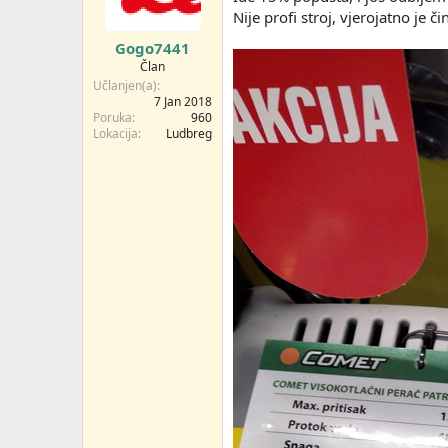
n
Nije profi stroj, vjerojatno je č
j
a
Gogo7441
:
Član
Učlanjen(a)
7 Jan 2018
Poruka
960
Lokacija
Ludbreg