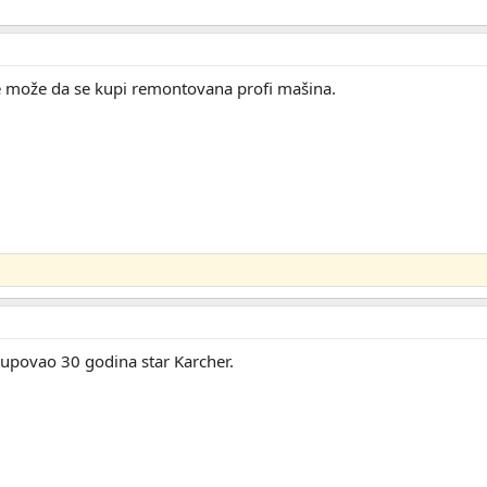
ce može da se kupi remontovana profi mašina.
kupovao 30 godina star Karcher.