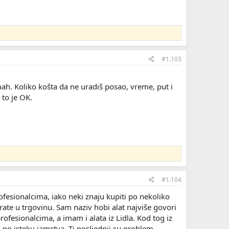
#1.103
ah. Koliko košta da ne uradiš posao, vreme, put i
 to je OK.
#1.104
ofesionalcima, iako neki znaju kupiti po nekoliko
ate u trgovinu. Sam naziv hobi alat najviše govori
fesionalcima, a imam i alata iz Lidla. Kod tog iz
po isteku jamstva. Ti posljednji su problem.