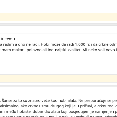
tu temu.
da radim a ono ne radi. Hobi može da radi 1.000 rs i da crkne odm
zimam makar i polovno ali indusrijski kvalitet. Ali neko voli novo i
. Šanse za to su znatno veće kod hobi alata. Ne preporučuje se pr
ksimalno, ako crkne uzmu drugog koji je u pričuvi, a crknutog vr
m među hobiste, dobar dio alata koji posjedujem je namjenjen pro
ke sam vratio odmah po kupnji, a neki su prdnuli na rosu odmah 