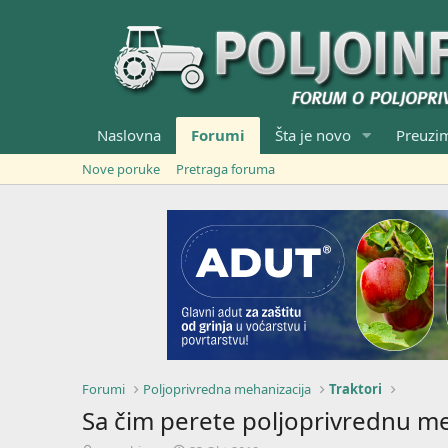
Naslovna
Forumi
Šta je novo
Preuzi
Nove poruke
Pretraga foruma
Forumi
Poljoprivredna mehanizacija
Traktori
Sa čim perete poljoprivrednu meh