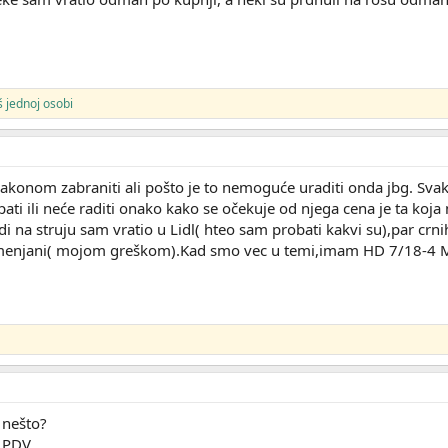
š jednoj osobi
 zakonom zabraniti ali pošto je to nemoguće uraditi onda jbg. Sva
epati ili neće raditi onako kako se očekuje od njega cena je ta k
di na struju sam vratio u Lidl( hteo sam probati kakvi su),par crni
i menjani( mojom greškom).Kad smo vec u temi,imam HD 7/18-4 
o nešto?
 PDV.