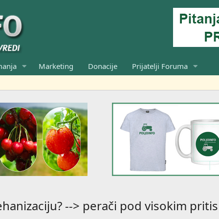
manja
Marketing
Donacije
Prijatelji Foruma
anizaciju? --> perači pod visokim priti