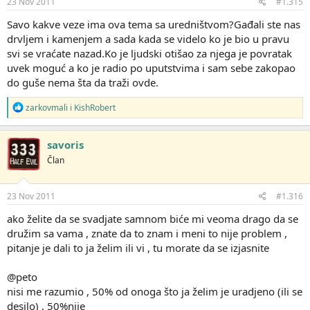
23 Nov 2011
#1.315
Savo kakve veze ima ova tema sa uredništvom?Gađali ste nas
drvljem i kamenjem a sada kada se videlo ko je bio u pravu
svi se vraćate nazad.Ko je ljudski otišao za njega je povratak
uvek moguć a ko je radio po uputstvima i sam sebe zakopao
do guše nema šta da traži ovde.
R
zarkovmali
i
KishRobert
e
a
g
savoris
o
Član
v
a
n
j
23 Nov 2011
#1.316
a
:
ako želite da se svadjate samnom biće mi veoma drago da se
družim sa vama , znate da to znam i meni to nije problem ,
pitanje je dali to ja želim ili vi , tu morate da se izjasnite
@peto
nisi me razumio , 50% od onoga što ja želim je uradjeno (ili se
desilo) , 50%nije