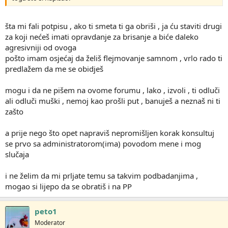
šta mi fali potpisu , ako ti smeta ti ga obriši , ja ću staviti drugi
za koji nećeš imati opravdanje za brisanje a biće daleko
agresivniji od ovoga
pošto imam osjećaj da želiš flejmovanje samnom , vrlo rado ti
predlažem da me se obidješ
mogu i da ne pišem na ovome forumu , lako , izvoli , ti odluči
ali odluči muški , nemoj kao prošli put , banuješ a neznaš ni ti
zašto
a prije nego što opet napraviš nepromišljen korak konsultuj
se prvo sa administratorom(ima) povodom mene i mog
slučaja
i ne želim da mi prljate temu sa takvim podbadanjima ,
mogao si lijepo da se obratiš i na PP
peto1
Moderator