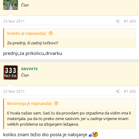
Član
23 Nov 2011
#1.305
branko je napisao(la):
Za prednji, ili zadnji točkovi?
prednji,za prikolicu,drvarku
savoris
Član
23 Nov 2011
#1.306
Bosonoga je napisao(la):
E hvala našao sam. Sad ću da proodam po otpadima da vidim ima li
materijala. pa da to preko zime sastvim. Jer u zadnje vrijeme imam
velikih problema sa izbijanjem ležajeva.
koliko znam težio dio posla je nabijanje