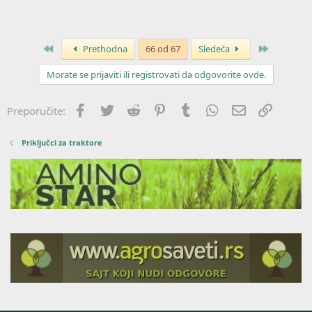
Prvo
Poslednja
Prethodna
66 od 67
Sledeća
Morate se prijaviti ili registrovati da odgovorite ovde.
Facebook
Twitter
Reddit
Pinterest
Tumblr
WhatsApp
Imejl
Link
Preporučite:
Priključci za traktore