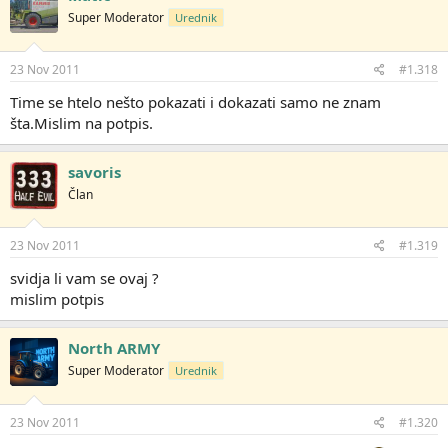
Super Moderator
Urednik
23 Nov 2011
#1.318
Time se htelo nešto pokazati i dokazati samo ne znam
šta.Mislim na potpis.
savoris
Član
23 Nov 2011
#1.319
svidja li vam se ovaj ?
mislim potpis
North ARMY
Super Moderator
Urednik
23 Nov 2011
#1.320