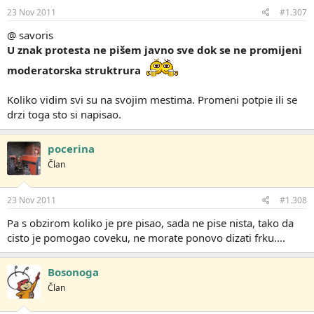
23 Nov 2011
#1.307
@ savoris
U znak protesta ne pišem javno sve dok se ne promijeni
moderatorska struktrura
Koliko vidim svi su na svojim mestima. Promeni potpie ili se
drzi toga sto si napisao.
pocerina
Član
23 Nov 2011
#1.308
Pa s obzirom koliko je pre pisao, sada ne pise nista, tako da
cisto je pomogao coveku, ne morate ponovo dizati frku....
Bosonoga
Član