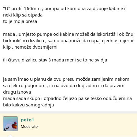
''U'' profil 160mm , pumpa od kamiona za dizanje kabine i
neki klip sa otpada
to je moja presa
mada , umjesto pumpe od kabine možeš da iskoristiš i običnu
hidrauličnu dizalicu , samo ona može da napaja jednosmijerni
klip , nemože dvosmijerni
ili čitavu dizalicu staviš mada meni se to ne svidja
ja sam imao u planu da ovu presu možda zamijenim nekom
sa elektro pogonom , ili na ovu da dogradim ili da pravim
drugu iznova
mada sada skupo i otpadno željezo pa se teško odlučujem na
bilo kakvu samogradnju
peto1
Moderator