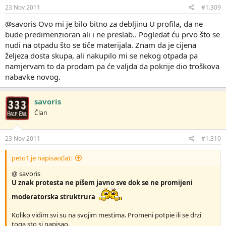
23 Nov 2011
#1.309
@savoris Ovo mi je bilo bitno za debljinu U profila, da ne
bude predimenzioran ali i ne preslab.. Pogledat ću prvo što se
nudi na otpadu što se tiče materijala. Znam da je cijena
željeza dosta skupa, ali nakupilo mi se nekog otpada pa
namjervam to da prodam pa će valjda da pokrije dio troškova
nabavke novog.
savoris
Član
23 Nov 2011
#1.310
peto1 je napisao(la):
@ savoris
U znak protesta ne pišem javno sve dok se ne promijeni
moderatorska struktrura
Koliko vidim svi su na svojim mestima. Promeni potpie ili se drzi
toga sto si napisao.