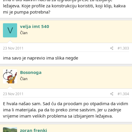
ležajeva. Koje profile za konstrukciju koristiti, koji klip, kakva
mi je pumpa potrebna?
velja imt 540
V
Član
23 Nov 2011
#1.303
ima savo je naprevio ima slika negde
Bosonoga
Član
23 Nov 2011
#1.304
E hvala našao sam. Sad ću da proodam po otpadima da vidim
ima li materijala. pa da to preko zime sastvim. Jer u zadnje
vrijeme imam velikih problema sa izbijanjem ležajeva.
zoran frenki