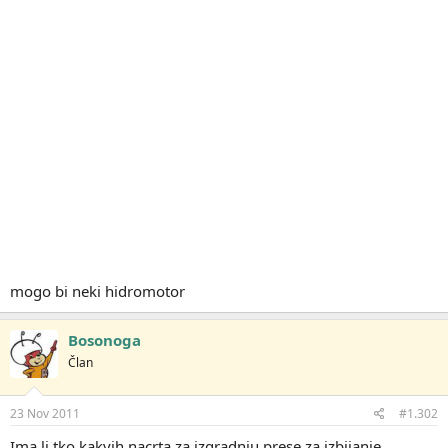
mogo bi neki hidromotor
Bosonoga
Član
23 Nov 2011
#1.302
Ima li tko kakvih nacrta za izgradnju prese za izbijanje