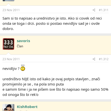
23 Nov 2011
#1.311
Sam si to napisao a urednistvo je isto. Ako si covek od reci
onda se toga i drzi. posto si postao nevidljiv sad je i ovde
dobro.
savoris
Član
23 Nov 2011
#1.312
nevidljiv ?
uredništvo NIJE isto od kako je ovaj potpis stavljen , znači
promijenilo je se , na pola smo puta
e samim time i ja ne pišem sve što bi napisao nego samo 50%
od onoga što bi rek'o
KishRobert