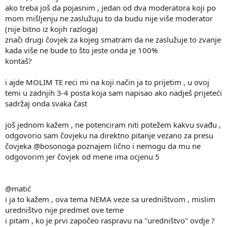
ako treba još da pojasnim , jedan od dva moderatora koji po
mom mišljenju ne zaslužuju to da budu nije više moderator
(nije bitno iz kojih razloga)
znači drugi čovjek za kojeg smatram da ne zaslužuje to zvanje
kada više ne bude to što jeste onda je 100%
kontaš?
i ajde MOLIM TE reci mi na koji način ja to prijetim , u ovoj
temi u zadnjih 3-4 posta koja sam napisao ako nadješ prijeteći
sadržaj onda svaka čast
još jednom kažem , ne potenciram niti potežem kakvu svađu ,
odgovorio sam čovjeku na direktno pitanje vezano za presu
čovjeka @bosonoga poznajem lično i nemogu da mu ne
odgovorim jer čovjek od mene ima ocjenu 5
@matić
i ja to kažem , ova tema NEMA veze sa uredništvom , mislim
uredništvo nije predmet ove teme
i pitam , ko je prvi započeo raspravu na ''uredništvo'' ovdje ?