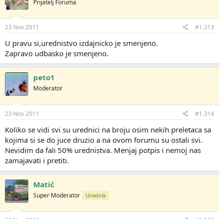
Prijatelj Foruma
23 Nov 2011
#1.313
U pravu si,urednistvo izdajnicko je smenjeno.
Zapravo udbasko je smenjeno.
peto1
Moderator
23 Nov 2011
#1.314
Koliko se vidi svi su urednici na broju osim nekih preletaca sa
kojima si se do juce druzio a na ovom forumu su ostali svi.
Nevidim da fali 50% urednistva. Menjaj potpis i nemoj nas
zamajavati i pretiti.
Matić
Super Moderator
Urednik