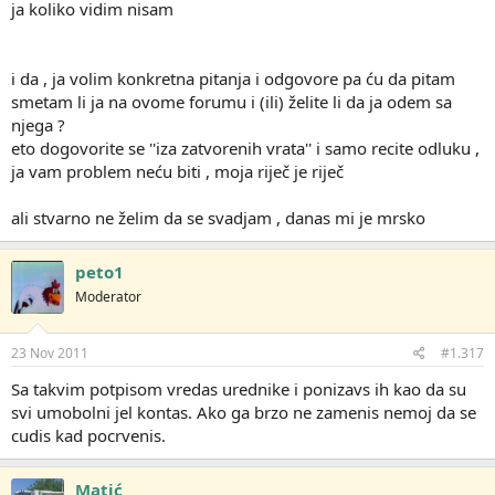
ja koliko vidim nisam
i da , ja volim konkretna pitanja i odgovore pa ću da pitam
smetam li ja na ovome forumu i (ili) želite li da ja odem sa
njega ?
eto dogovorite se ''iza zatvorenih vrata'' i samo recite odluku ,
ja vam problem neću biti , moja riječ je riječ
ali stvarno ne želim da se svadjam , danas mi je mrsko
peto1
Moderator
23 Nov 2011
#1.317
Sa takvim potpisom vredas urednike i ponizavs ih kao da su
svi umobolni jel kontas. Ako ga brzo ne zamenis nemoj da se
cudis kad pocrvenis.
Matić