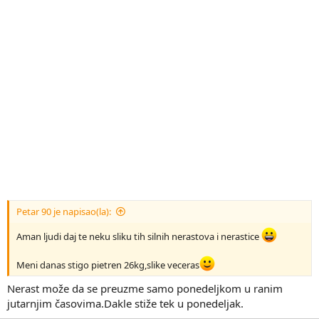
Petar 90 je napisao(la):
Aman ljudi daj te neku sliku tih silnih nerastova i nerastice
Meni danas stigo pietren 26kg,slike veceras
Nerast može da se preuzme samo ponedeljkom u ranim
jutarnjim časovima.Dakle stiže tek u ponedeljak.