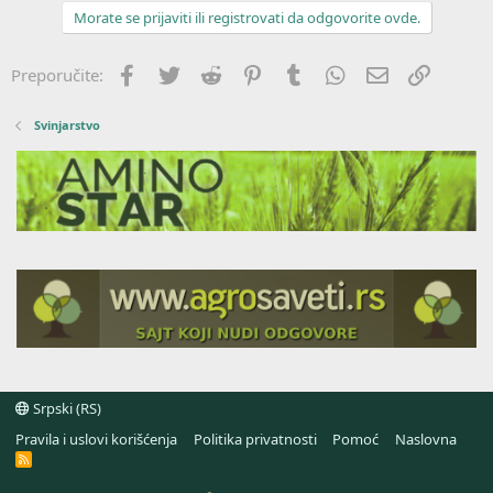
Morate se prijaviti ili registrovati da odgovorite ovde.
Facebook
Twitter
Reddit
Pinterest
Tumblr
WhatsApp
Imejl
Link
Preporučite:
Svinjarstvo
Srpski (RS)
Pravila i uslovi korišćenja
Politika privatnosti
Pomoć
Naslovna
R
S
S