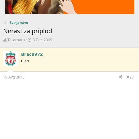
Svinjarstvo
Nerast za priplod
Z
D
Tatamata
3 Dec 2009
a
a
č
t
Braca972
e
u
Član
t
m
n
p
i
o
19 Avg 2015
#281
k
k
t
r
e
e
m
t
e
a
n
j
a