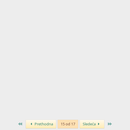
Prvo
Poslednja
Prethodna
15 od 17
Sledeća