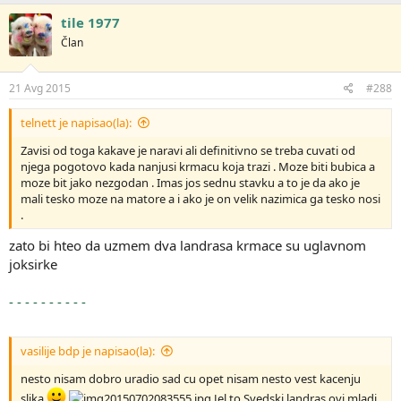
a
g
tile 1977
o
Član
v
a
n
j
21 Avg 2015
#288
a
:
telnett je napisao(la):
Zavisi od toga kakave je naravi ali definitivno se treba cuvati od
njega pogotovo kada nanjusi krmacu koja trazi . Moze biti bubica a
moze bit jako nezgodan . Imas jos sednu stavku a to je da ako je
mali tesko moze na matore a i ako je on velik nazimica ga tesko nosi
.
zato bi hteo da uzmem dva landrasa krmace su uglavnom
joksirke
- - - - - - - - - -
vasilije bdp je napisao(la):
nesto nisam dobro uradio sad cu opet nisam nesto vest kacenju
slika
Jel to Svedski landras ovi mladi