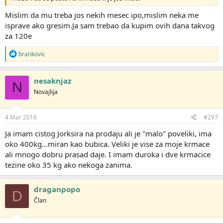
Mislim da mu treba jos nekih mesec ipo,mislim neka me
isprave ako gresim.Ja sam trebao da kupim ovih dana takvog
za 120e
R
brankovic
e
a
g
nesaknjaz
N
o
Novajlija
v
a
n
j
4 Mar 2016
#297
a
:
Ja imam cistog Jorksira na prodaju ali je "malo" poveliki, ima
oko 400kg...miran kao bubica. Veliki je vise za moje krmace
ali mnogo dobru prasad daje. I imam duroka i dve krmacice
tezine oko 35 kg ako nekoga zanima.
draganpopo
D
Član