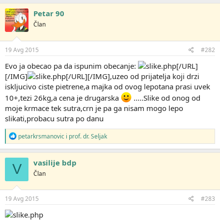
Petar 90
Član
19 Avg 2015
#282
Evo ja obecao pa da ispunim obecanje:
[/URL]
[/IMG]
[/URL][/IMG],uzeo od prijatelja koji drzi
iskljucivo ciste pietrene,a majka od ovog lepotana prasi uvek
10+,tezi 26kg,a cena je drugarska
.....Slike od onog od
moje krmace tek sutra,crn je pa ga nisam mogo lepo
slikati,probacu sutra po danu
R
petarkrsmanovic
i
prof. dr. Seljak
e
a
g
vasilije bdp
V
o
Član
v
a
n
j
19 Avg 2015
#283
a
: