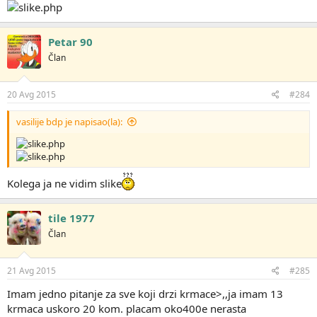
Petar 90
Član
20 Avg 2015
#284
vasilije bdp je napisao(la):
Kolega ja ne vidim slike
tile 1977
Član
21 Avg 2015
#285
Imam jedno pitanje za sve koji drzi krmace>,,ja imam 13
krmaca uskoro 20 kom. placam oko400e nerasta