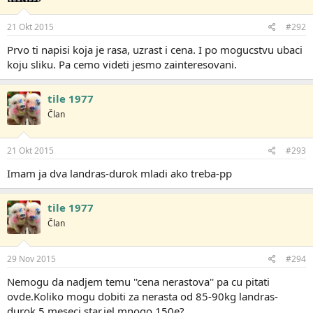
21 Okt 2015
#292
Prvo ti napisi koja je rasa, uzrast i cena. I po mogucstvu ubaci
koju sliku. Pa cemo videti jesmo zainteresovani.
tile 1977
Član
21 Okt 2015
#293
Imam ja dva landras-durok mladi ako treba-pp
tile 1977
Član
29 Nov 2015
#294
Nemogu da nadjem temu ''cena nerastova'' pa cu pitati
ovde.Koliko mogu dobiti za nerasta od 85-90kg landras-
durok,5 meseci star,jel mnogo 150e?