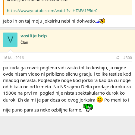
https://www.youtube.com/watch?v=HTAEA1P5dz0
Jebo ih on taj moju joksirku nebi ni dohvatio.
vasilije bdp
V
Član
16 Maj 2016
#300
pa kada ga covek pogleda vidi zasto toliko kostaju, ja nigde
ovde nisam video ni priblizno slicnu gradju i tolike testise kod
mladog nerasta. Pogledajte noge kod jorksira kao da cu noge
od bika a ne od krmeta. Na NS sajmu Delta prodaje duroka za
1500e na prvi mi pogled nije nista spektakularno durok ko
durok. Eh da mi je par doza od ovog jorksira
Po meni to i
nije puno para za neke ozbiljne farme.