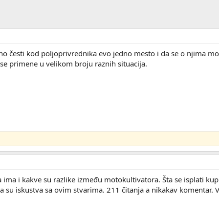
čno česti kod poljoprivrednika evo jedno mesto i da se o njima mož
 se primene u velikom broju raznih situacija.
 ima i kakve su razlike između motokultivatora. Šta se isplati k
 su iskustva sa ovim stvarima. 211 čitanja a nikakav komentar. 