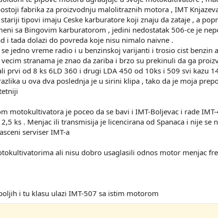
 postoji fabrika za proizvodnju malolitraznih motora , IMT Knjaz
m stariji tipovi imaju Ceske karburatore koji znaju da zataje , a pop
ameni sa Bingovim karburatorom , jedini nedostatak 506-ce je nep
d i tada dolazi do povreda koje nisu nimalo naivne .
ji se jedno vreme radio i u benzinskoj varijanti i trosio cist benzi
cim stranama je znao da zariba i brzo su prekinuli da ga proiz
ali prvi od 8 ks 6LD 360 i drugi LDA 450 od 10ks i 509 svi kazu 1
razlika u ova dva poslednja je u sirini klipa , tako da je moja p
etniji
m motokultivatora je poceo da se bavi i IMT-Boljevac i rade IM
 ks . Menjac ili transmisija je licencirana od Spanaca i nije se n
asceni serviser IMT-a
tokultivatorima ali nisu dobro usaglasili odnos motor menjac fre
jboljih i tu klasu ulazi IMT-507 sa istim motorom