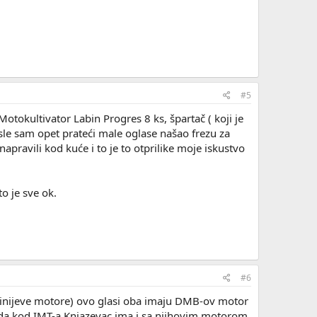
#5
otokultivator Labin Progres 8 ks, špartač ( koji je
osle sam opet prateći male oglase našao frezu za
apravili kod kuće i to je to otprilike moje iskustvo
o je sve ok.
#6
ginijeve motore) ovo glasi oba imaju DMB-ov motor
mada kod IMT-a Knjazevac ima i sa njihovim motorom