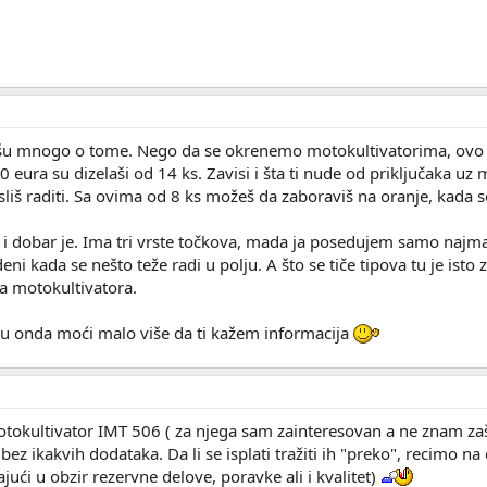
išu mnogo o tome. Nego da se okrenemo motokultivatorima, ovo š
 eura su dizelaši od 14 ks. Zavisi i šta ti nude od priključaka uz m
isliš raditi. Sa ovima od 8 ks možeš da zaboraviš na oranje, kada
 i dobar je. Ima tri vrste točkova, mada ja posedujem samo najm
ni kada se nešto teže radi u polju. A što se tiče tipova tu je isto 
ela motokultivatora.
 ću onda moći malo više da ti kažem informacija
otokultivator IMT 506 ( za njega sam zainteresovan a ne znam za
z ikakvih dodataka. Da li se isplati tražiti ih "preko", recimo na e
ajući u obzir rezervne delove, poravke ali i kvalitet)