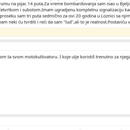
 rumu na pijac 14 puta.Za vreme bombardovanja sam isao u Bjelji
četvrtkom i subotom.Imam ugradjenu kompletnu signalizaciju kao
roseku sam tri puta sedmično za ovi 20 godina u Loznici sa njim
m neki ću tvrditi i reći da sam "lud",ali to je realnost.Postaviću 
om ta svom motokultivatoru. I koje ulje koristiš trenutno za njeg