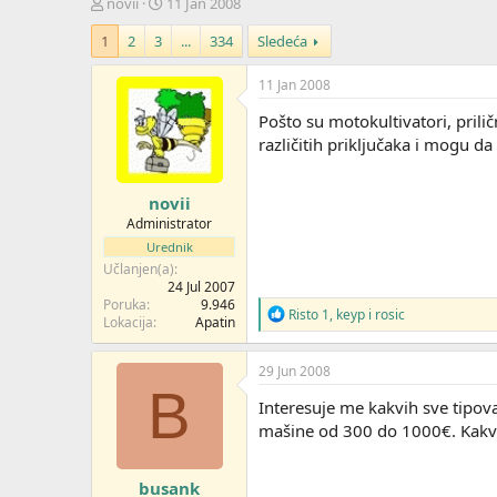
Z
D
novii
11 Jan 2008
a
a
1
2
3
...
334
Sledeća
č
t
e
u
t
m
11 Jan 2008
n
p
Pošto su motokultivatori, prili
i
o
k
k
različitih priključaka i mogu da
t
r
e
e
novii
m
t
e
a
Administrator
n
Urednik
j
Učlanjen(a)
a
24 Jul 2007
Poruka
9.946
R
Risto 1
,
keyp
i
rosic
Lokacija
Apatin
e
a
g
29 Jun 2008
o
B
v
Interesuje me kakvih sve tipova
a
mašine od 300 do 1000€. Kakva
n
j
a
busank
: