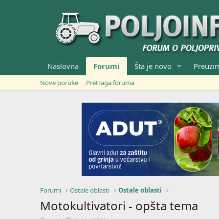
Naslovna
Forumi
Šta je novo
Preuzi
Nove poruke
Pretraga foruma
Forumi
Ostale oblasti
Ostale oblasti
Motokultivatori - opšta tema