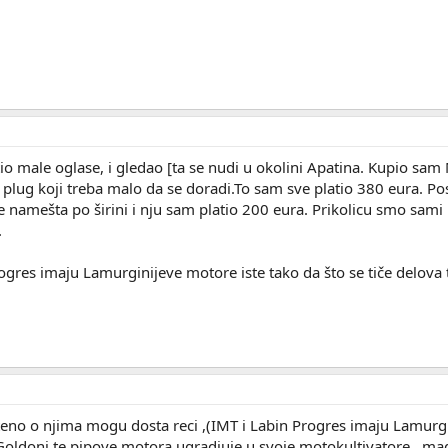
 male oglase, i gledao [ta se nudi u okolini Apatina. Kupio sam M
i plug koji treba malo da se doradi.To sam sve platio 380 eura. P
 namešta po širini i nju sam platio 200 eura. Prikolicu smo sami n
.
ogres imaju Lamurginijeve motore iste tako da što se tiče delova t
eno o njima mogu dosta reci ,(IMT i Labin Progres imaju Lamur
i Goldoni te pipove motora ugradjuje u svoje motokultivatore , 