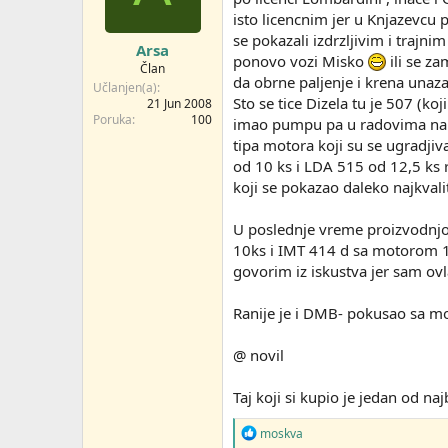
isto licencnim jer u Knjazevcu
se pokazali izdrzljivim i trajni
Arsa
ponovo vozi Misko
ili se z
Član
da obrne paljenje i krena unaza
Učlanjen(a)
Sto se tice Dizela tu je 507 (ko
21 Jun 2008
Poruka
100
imao pumpu pa u radovima na ve
tipa motora koji su se ugradjiv
od 10 ks i LDA 515 od 12,5 ks 
koji se pokazao daleko najkvalit
U poslednje vreme proizvodnjo
10ks i IMT 414 d sa motorom 12,5
govorim iz iskustva jer sam ovl
Ranije je i DMB- pokusao sa mo
@ novil
Taj koji si kupio je jedan od na
R
moskva
e