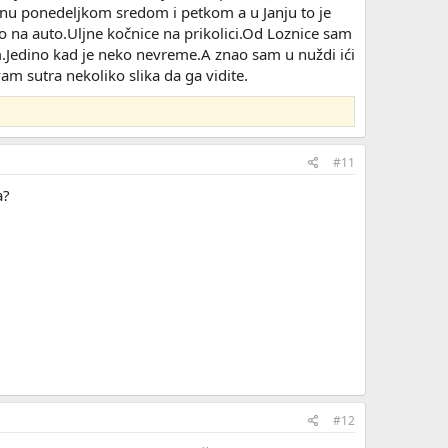
nu ponedeljkom sredom i petkom a u Janju to je
 na auto.Uljne kočnice na prikolici.Od Loznice sam
.Jedino kad je neko nevreme.A znao sam u nuždi ići
vam sutra nekoliko slika da ga vidite.
#11
a?
#12