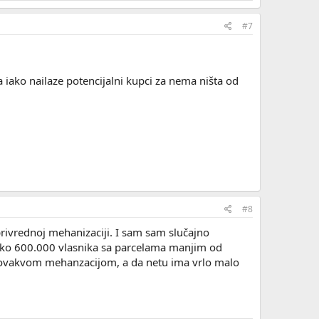
#7
 iako nailaze potencijalni kupci za nema ništa od
#8
ivrednoj mehanizaciji. I sam sam slučajno
 oko 600.000 vlasnika sa parcelama manjim od
 i ovakvom mehanzacijom, a da netu ima vrlo malo