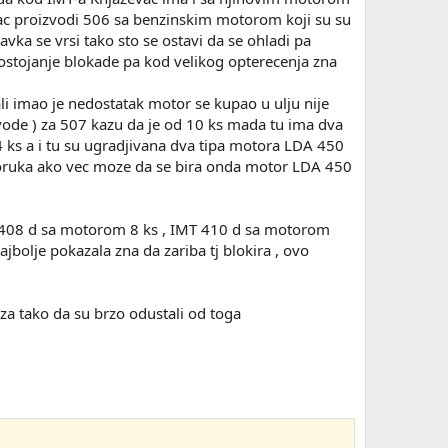
evac proizvodi 506 sa benzinskim motorom koji su su
ravka se vrsi tako sto se ostavi da se ohladi pa
ostojanje blokade pa kod velikog opterecenja zna
n ali imao je nedostatak motor se kupao u ulju nije
vode ) za 507 kazu da je od 10 ks mada tu ima dva
4 ks a i tu su ugradjivana dva tipa motora LDA 450
reporuka ako vec moze da se bira onda motor LDA 450
T-408 d sa motorom 8 ks , IMT 410 d sa motorom
ajbolje pokazala zna da zariba tj blokira , ovo
za tako da su brzo odustali od toga