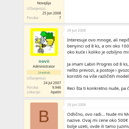
Novajlija
Učlanjen(a)
25 Jun 2008
Poruka
7
29 Jun 2008
Interesuje ovo mnoge, ali nep
benyinci od 8 ks, a oni oko 1000
oko kuće i koliko je ozbiljno m
novii
Ja imam Labin Progres od 8 ks,
Administrator
nešto prevozi, a postoje i gvozde
Urednik
koristiti na više različitih mod
Učlanjen(a)
24 Jul 2007
Poruka
9.946
Reci šta ti konkretno nude, pa
Lokacija
Apatin
29 Jun 2008
B
Odlično, ovo radi... Nude mi M
nazive. Ovaj mi cene oko 500€ be
bolje uzeti, ovde ili tamo (uzim