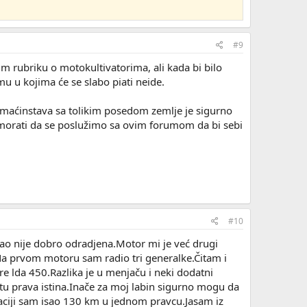
#9
m rubriku o motokultivatorima, ali kada bi bilo
u u kojima će se slabo piati neide.
 domaćinstava sa tolikim posedom zemlje je sigurno
k morati da se poslužimo sa ovim forumom da bi sebi
#10
ao nije dobro odradjena.Motor mi je već drugi
Na prvom motoru sam radio tri generalke.Čitam i
re lda 450.Razlika je u menjaču i neki dodatni
e tu prava istina.Inače za moj labin sigurno mogu da
elaciji sam isao 130 km u jednom pravcu.Jasam iz