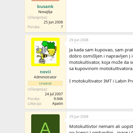
busank
Novajlija
Učlanjen(a)
25 Jun 2008
Poruka
7
29 Jun 2008
Ja kada sam kupovao, sam pratio
dobro osmišljen i napravljen ) 
motokultivator, koja može da se
sa kupovinom motokultivatora
novii
Administrator
I motokultivator IMT i Labin Pr
Urednik
Učlanjen(a)
24 Jul 2007
Poruka
9.946
Lokacija
Apatin
29 Jun 2008
A
Motokultivtor nemam ali uopst
po licenci Lombardini , inace 