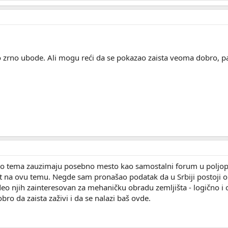
o zrno ubode. Ali mogu reći da se pokazao zaista veoma dobro, pa
o tema zauzimaju posebno mesto kao samostalni forum u poljopr
ost na ovu temu. Negde sam pronašao podatak da u Srbiji postoji
deo njih zainteresovan za mehaničku obradu zemljišta - logično
bro da zaista zaživi i da se nalazi baš ovde.