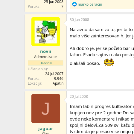
25 Jun 2008
R
marko paracin
Poruka
7
e
a
g
30 Jun 2008
o
v
Naravno da sam za to, jer bi t
a
malo više zainteresovanih. Jer
n
j
a
Ali dobro je, jer se počelo bar
novii
:
tačan. Esada sajtovi i ako pos
Administrator
olakšali posao.
Urednik
Učlanjen(a)
24 Jul 2007
Poruka
9.946
Lokacija
Apatin
20 Jul 2008
J
Imam labin progres kultivator 
kupljen nov pre 2 godine.Do sa
ovde neke komentare i nikad mi 
spoljni delovi.Za 509 svi kažu 
jaguar
tvrdim da je presao vise nego p
Član