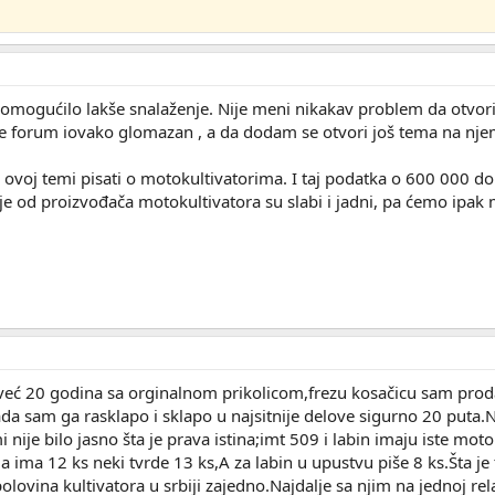
o omogućilo lakše snalaženje. Nije meni nikakav problem da otvori
 je forum iovako glomazan , a da dodam se otvori još tema na njem
 u ovoj temi pisati o motokultivatorima. I taj podatka o 600 000
toje od proizvođača motokultivatora su slabi i jadni, pa ćemo ipa
već 20 godina sa orginalnom prikolicom,frezu kosačicu sam prod
da sam ga rasklapo i sklapo u najsitnije delove sigurno 20 puta.
nije bilo jasno šta je prava istina;imt 509 i labin imaju iste moto
da ima 12 ks neki tvrde 13 ks,A za labin u upustvu piše 8 ks.Šta j
olovina kultivatora u srbiji zajedno.Najdalje sa njim na jednoj r