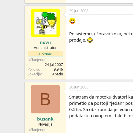
a
g
29 Jun 2008
o
v
a
n
Po sistemu, i ćorava koka, nek
j
a
prodaje.
novii
:
Administrator
Urednik
Učlanjen(a)
24 Jul 2007
Poruka
9.946
Lokacija
Apatin
30 Jun 2008
B
Smatram da motokultivatori ka
primetio da postoji "jedan" p
0.5ha. Sa obzirom da je jedan 
podataka o ovoj temi, bilo bi do
busank
Novajlija
Učlanjen(a)