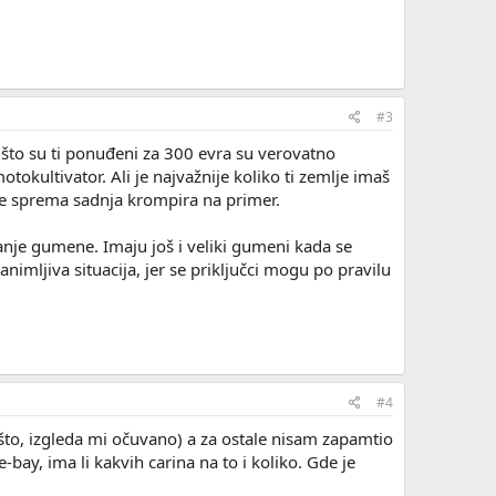
#3
to su ti ponuđeni za 300 evra su verovatno
otokultivator. Ali je najvažnije koliko ti zemlje imaš
 se sprema sadnja krompira na primer.
anje gumene. Imaju još i veliki gumeni kada se
zanimljiva situacija, jer se priključci mogu po pravilu
#4
što, izgleda mi očuvano) a za ostale nisam zapamtio
-bay, ima li kakvih carina na to i koliko. Gde je