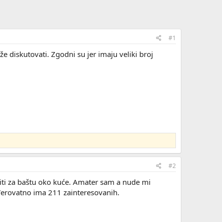
#1
e diskutovati. Zgodni su jer imaju veliki broj
#2
upiti za baštu oko kuće. Amater sam a nude mi
Verovatno ima 211 zainteresovanih.