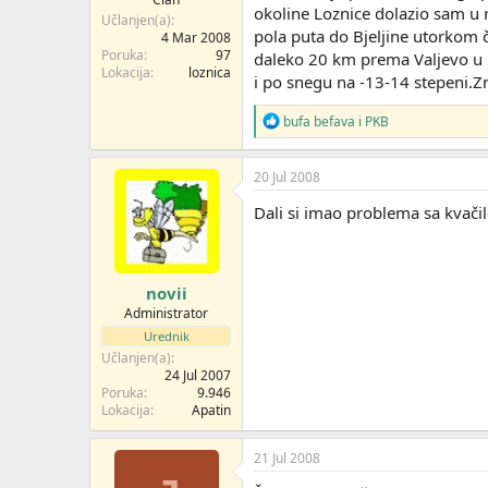
okoline Loznice dolazio sam u
Učlanjen(a)
pola puta do Bjeljine utorkom 
4 Mar 2008
Poruka
97
daleko 20 km prema Valjevo u p
Lokacija
loznica
i po snegu na -13-14 stepeni.Zna
R
bufa befava
i
PKB
e
a
g
20 Jul 2008
o
v
Dali si imao problema sa kvačil
a
n
j
a
novii
:
Administrator
Urednik
Učlanjen(a)
24 Jul 2007
Poruka
9.946
Lokacija
Apatin
21 Jul 2008