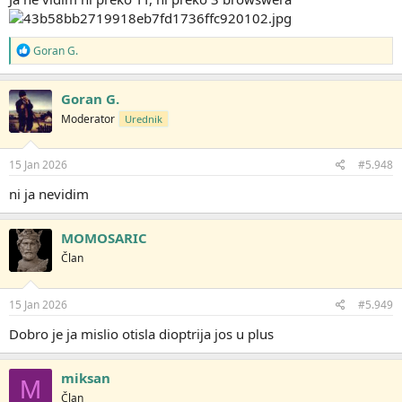
R
Goran G.
e
a
g
Goran G.
o
Moderator
Urednik
v
a
n
j
15 Jan 2026
#5.948
a
:
ni ja nevidim
MOMOSARIC
Član
15 Jan 2026
#5.949
Dobro je ja mislio otisla dioptrija jos u plus
miksan
M
Član