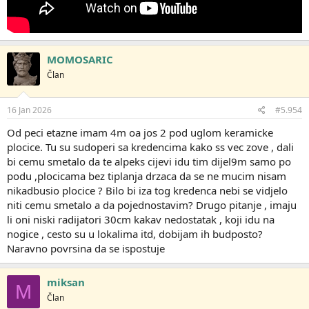
MOMOSARIC
Član
16 Jan 2026
#5.954
Od peci etazne imam 4m oa jos 2 pod uglom keramicke
plocice. Tu su sudoperi sa kredencima kako ss vec zove , dali
bi cemu smetalo da te alpeks cijevi idu tim dijel9m samo po
podu ,plocicama bez tiplanja drzaca da se ne mucim nisam
nikadbusio plocice ? Bilo bi iza tog kredenca nebi se vidjelo
niti cemu smetalo a da pojednostavim? Drugo pitanje , imaju
li oni niski radijatori 30cm kakav nedostatak , koji idu na
nogice , cesto su u lokalima itd, dobijam ih budposto?
Naravno povrsina da se ispostuje
miksan
M
Član