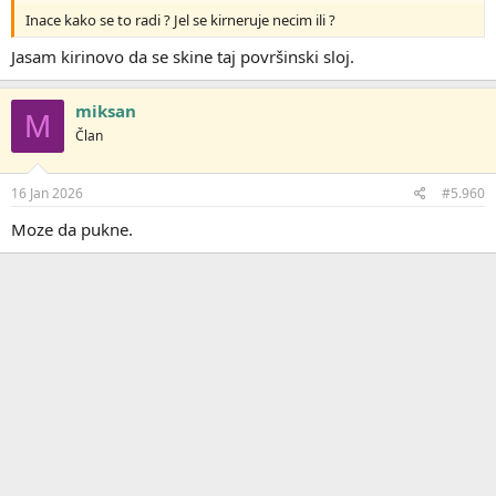
Inace kako se to radi ? Jel se kirneruje necim ili ?
Jasam kirinovo da se skine taj površinski sloj.
miksan
M
Član
16 Jan 2026
#5.960
Moze da pukne.