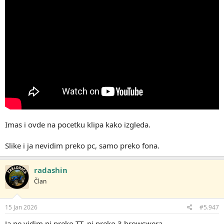
Imas i ovde na pocetku klipa kako izgleda.
Slike i ja nevidim preko pc, samo preko fona.
radashin
Član
15 Jan 2026
#5.947
Ja ne vidim ni preko TT, ni preko 3 browswera