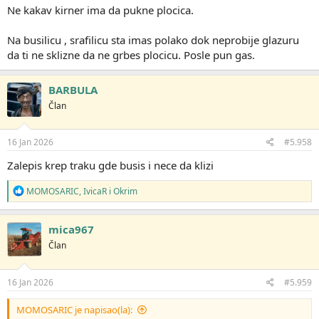
Ne kakav kirner ima da pukne plocica.
Na busilicu , srafilicu sta imas polako dok neprobije glazuru
da ti ne sklizne da ne grbes plocicu. Posle pun gas.
BARBULA
Član
16 Jan 2026
#5.958
Zalepis krep traku gde busis i nece da klizi
R
MOMOSARIC
,
IvicaR
i
Okrim
e
a
g
mica967
o
Član
v
a
n
j
16 Jan 2026
#5.959
a
:
MOMOSARIC je napisao(la):