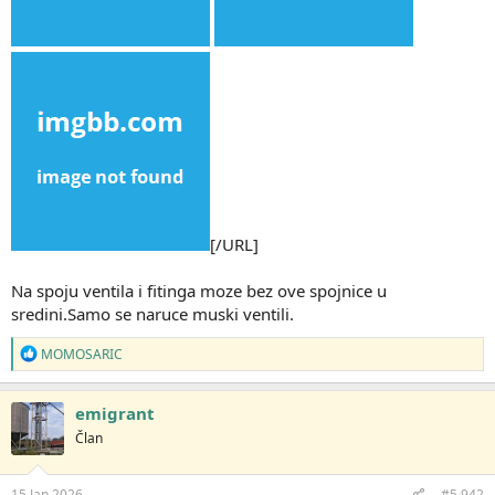
[/URL]
Na spoju ventila i fitinga moze bez ove spojnice u
sredini.Samo se naruce muski ventili.
R
MOMOSARIC
e
a
g
emigrant
o
Član
v
a
n
j
15 Jan 2026
#5.942