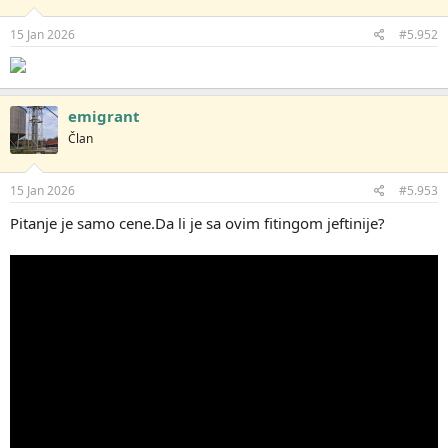
15 Jan 2026
#5.952
emigrant
Član
15 Jan 2026
#5.953
Pitanje je samo cene.Da li je sa ovim fitingom jeftinije?