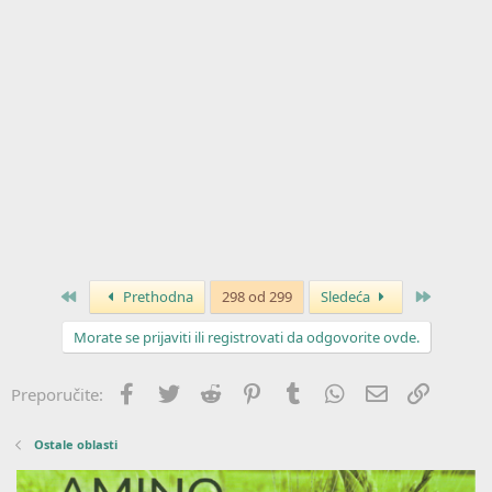
Prvo
Poslednj
Prethodna
298 od 299
Sledeća
Morate se prijaviti ili registrovati da odgovorite ovde.
Facebook
Twitter
Reddit
Pinterest
Tumblr
WhatsApp
Imejl
Link
Preporučite:
Ostale oblasti