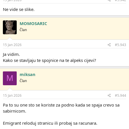
a
:
Ne vide se slike.
MOMOSARIC
Član
15 Jan 2026
#5.943
Ja vidim.
Kako se stavljaju te spojnice na te alpeks cijevi?
miksan
M
Član
15 Jan 2026
#5.944
Pa to su one sto se koriste za podno kada se spaja crevo sa
sabirnicom.
Emigrant reloduj stranicu ili probaj sa racunara.