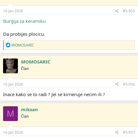
16 Jan 2026
#5.955
Burgija za keramiku
Da probijes plocicu.
R
MOMOSARIC
e
a
g
MOMOSARIC
o
Član
v
a
n
j
16 Jan 2026
#5.956
a
:
Inace kako se to radi ? Jel se kirneruje necim ili ?
miksan
M
Član
16 Jan 2026
#5.957