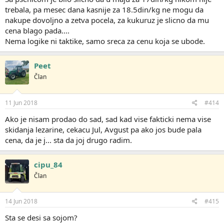
trebala, pa mesec dana kasnije za 18.5din/kg ne mogu da
nakupe dovoljno a zetva pocela, za kukuruz je slicno da mu
cena blago pada....
Nema logike ni taktike, samo sreca za cenu koja se ubode.
Peet
Član
11 Jun 2018
#414
Ako je nisam prodao do sad, sad kad vise fakticki nema vise
skidanja lezarine, cekacu Jul, Avgust pa ako jos bude pala
cena, da je j... sta da joj drugo radim.
cipu_84
Član
14 Jun 2018
#415
Sta se desi sa sojom?