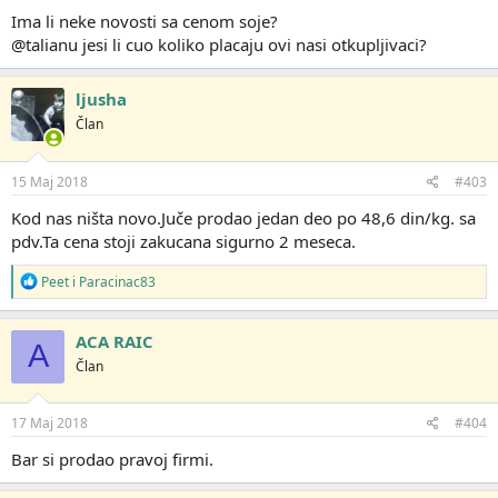
Ima li neke novosti sa cenom soje?
@talianu jesi li cuo koliko placaju ovi nasi otkupljivaci?
ljusha
Član
15 Maj 2018
#403
Kod nas ništa novo.Juče prodao jedan deo po 48,6 din/kg. sa
pdv.Ta cena stoji zakucana sigurno 2 meseca.
R
Peet
i
Paracinac83
e
a
g
ACA RAIC
A
o
Član
v
a
n
j
17 Maj 2018
#404
a
:
Bar si prodao pravoj firmi.