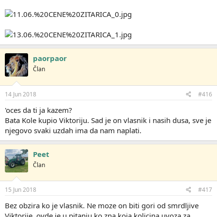
paorpaor
Član
14 Jun 2018
#416
'oces da ti ja kazem?
Bata Kole kupio Viktoriju. Sad je on vlasnik i nasih dusa, sve je
njegovo svaki uzdah ima da nam naplati.
Peet
Član
15 Jun 2018
#417
Bez obzira ko je vlasnik. Ne moze on biti gori od smrdljive
Viktorije, ovde je u pitanju ko zna koja kolicina uvoza za