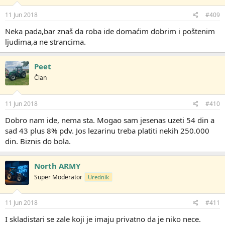
11 Jun 2018
#409
Neka pada,bar znaš da roba ide domaćim dobrim i poštenim
ljudima,a ne strancima.
Peet
Član
11 Jun 2018
#410
Dobro nam ide, nema sta. Mogao sam jesenas uzeti 54 din a
sad 43 plus 8% pdv. Jos lezarinu treba platiti nekih 250.000
din. Biznis do bola.
North ARMY
Super Moderator
Urednik
11 Jun 2018
#411
I skladistari se zale koji je imaju privatno da je niko nece.