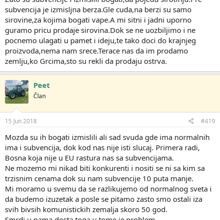
subvencija je izmisljna berza.Gle cuda,na berzi su samo
sirovine,za kojima bogati vape.A mi sitni i jadni uporno
guramo pricu prodaje sirovina.Dok se ne uozbiljimo i ne
pocnemo ulagati u pamet i ideju,te tako doci do krajnjeg
proizvoda,nema nam srece.Terace nas da im prodamo
zemlju,ko Grcima,sto su rekli da prodaju ostrva.
Peet
Član
15 Jun 2018
#419
Mozda su ih bogati izmislili ali sad svuda gde ima normalnih
ima i subvencija, dok kod nas nije isti slucaj. Primera radi,
Bosna koja nije u EU rastura nas sa subvencijama.
Ne mozemo mi nikad biti konkurenti i nositi se ni sa kim sa
trzisnim cenama dok su nam subvencije 10 puta manje.
Mi moramo u svemu da se razlikujemo od normalnog sveta i
da budemo izuzetak a posle se pitamo zasto smo ostali iza
svih bivsih komunistickih zemalja skoro 50 god.
Smrdi u nama dosta toga u tome je problem.