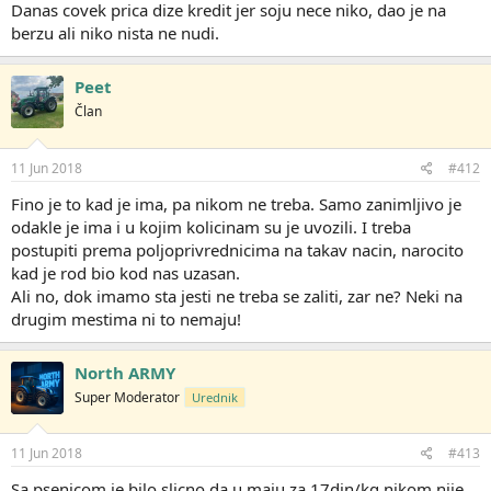
Danas covek prica dize kredit jer soju nece niko, dao je na
berzu ali niko nista ne nudi.
Peet
Član
11 Jun 2018
#412
Fino je to kad je ima, pa nikom ne treba. Samo zanimljivo je
odakle je ima i u kojim kolicinam su je uvozili. I treba
postupiti prema poljoprivrednicima na takav nacin, narocito
kad je rod bio kod nas uzasan.
Ali no, dok imamo sta jesti ne treba se zaliti, zar ne? Neki na
drugim mestima ni to nemaju!
North ARMY
Super Moderator
Urednik
11 Jun 2018
#413
Sa psenicom je bilo slicno da u maju za 17din/kg nikom nije