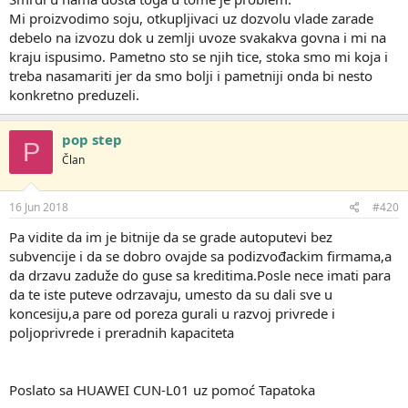
Mi proizvodimo soju, otkupljivaci uz dozvolu vlade zarade
debelo na izvozu dok u zemlji uvoze svakakva govna i mi na
kraju ispusimo. Pametno sto se njih tice, stoka smo mi koja i
treba nasamariti jer da smo bolji i pametniji onda bi nesto
konkretno preduzeli.
pop step
P
Član
16 Jun 2018
#420
Pa vidite da im je bitnije da se grade autoputevi bez
subvencije i da se dobro ovajde sa podizvođackim firmama,a
da drzavu zaduže do guse sa kreditima.Posle nece imati para
da te iste puteve odrzavaju, umesto da su dali sve u
koncesiju,a pare od poreza gurali u razvoj privrede i
poljoprivrede i preradnih kapaciteta
Poslato sa HUAWEI CUN-L01 uz pomoć Tapatoka