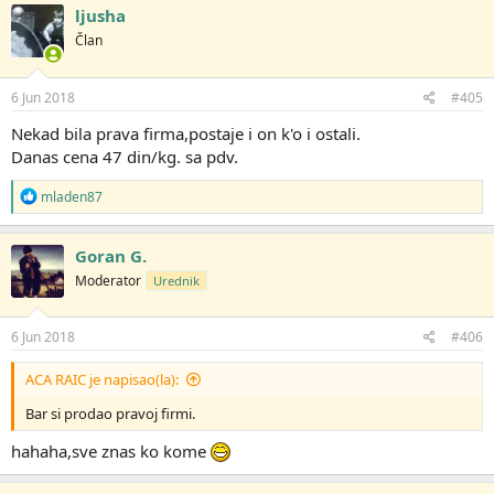
ljusha
Član
6 Jun 2018
#405
Nekad bila prava firma,postaje i on k'o i ostali.
Danas cena 47 din/kg. sa pdv.
R
mladen87
e
a
g
Goran G.
o
Moderator
Urednik
v
a
n
j
6 Jun 2018
#406
a
:
ACA RAIC je napisao(la):
Bar si prodao pravoj firmi.
hahaha,sve znas ko kome