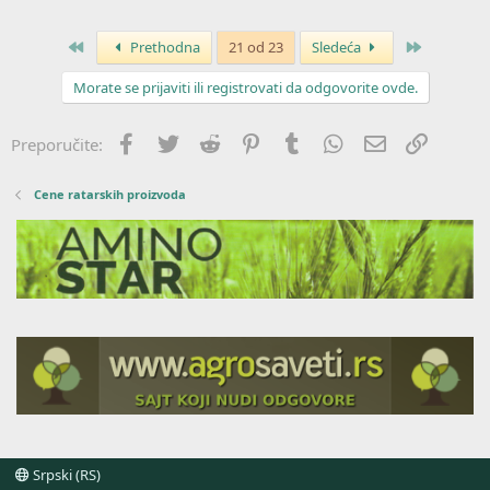
Prvo
Poslednja
Prethodna
21 od 23
Sledeća
Morate se prijaviti ili registrovati da odgovorite ovde.
Facebook
Twitter
Reddit
Pinterest
Tumblr
WhatsApp
Imejl
Link
Preporučite:
Cene ratarskih proizvoda
Srpski (RS)