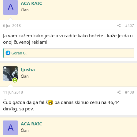
ACA RAIC
A
Član
6 Jun 2018
#407
Ja vam kažem kako jeste a vi radite kako hoćete - kaže Jezda u
onoj čuvenoj reklami.
R
Goran G.
e
a
g
ljusha
o
Član
v
a
n
j
11 Jun 2018
#408
a
:
Čuo gazda da ga fališ
pa danas skinuo cenu na 46,44
din/kg. sa pdv.
ACA RAIC
A
Član