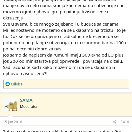
manje novca i eto nama sranja kad nemamo subvencije i ne
mozemo igrati njihovu igru po pitanju trzisne cene u
okruzenju.
Sve u svemu bice mnogo zajebano i u buduce sa cenama.
Mi jednostavno ne mozemo da se uklapamo na trzistu i to je
to. Dok se ne organizujemo i radikalno ne krecemo da se
pobunimo po pitanju subvencija, da ih izborimo bar na 100 e
po ha, nece biti dobro za nas.
Jos samo da napisem da rumuni imaju 300 e/ha od EU plus
jos 200 od ministarstva poljoprivrede i povracaja na dizelu.
Sad racunajte kad i kako mozemo mi da se uklapamo u
njihovu trzisnu cenu?!
R
Miloica
e
a
g
SAMA
o
Moderator
v
a
n
j
15 Jun 2018
#418
a
:
Zato su subvencije i izmislili bogati,da pojedu sirotinju.Pre