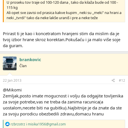
U proseku tov traje od 100-120 dana , tako da kilaža bude od 100 -
115 kg
Ali opet sve zavisi od prasica kakve kupim , neki su ,,meki" na hrani a
neki ,,tvrdi" tako da neke lakše uraniš i pre a neke teže
Prirast ti je kao i koncetratom hranjeni stim da mislim da je
tvoj izbor hrane skroz korektan.Pokušaću i ja malo više soje
da guram.
brankovic
Član
22 Jan 2013
#12
@Mikomi
Zemljak,posto imate mogucnost i volju da odgajite tovljenika
za svoje potrebe,vas ne treba da zanima racunica(a
uostalom,necete biti na gubitku).Najbitnije je da znate da ste
za svoju porodicu obezbedili zdravu,domacu hranu
R
rzbrzotrz
i
misika1956@gmail.com