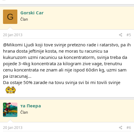
Gorski Car
G
Član
20 Jan 2013
#5
@Mikomi Ljudi koji tove svinje pretezno rade i ratarstvo, pa ih
hrana dosta jeftinije kosta, ne moras tu racunicu sa
kukuruzom uzmi racunicu sa koncentratorm, svinja treba da
pojede 3-4kg koncentrata za kilogram zive vage, trenutnu
cenu koncentrata ne znam ali nije ispod 60din kg, uzmi sam
pa izracunaj...
Da ostaje 50% zarade na tovu svinja svi bi mi tovili svinje
та Пеера
Član
20 Jan 2013
#6