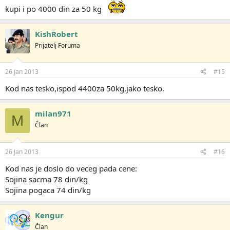
kupi i po 4000 din za 50 kg
KishRobert
Prijatelj Foruma
26 Jan 2013
#15
Kod nas tesko,ispod 4400za 50kg,jako tesko.
milan971
M
Član
26 Jan 2013
#16
Kod nas je doslo do veceg pada cene:
Sojina sacma 78 din/kg
Sojina pogaca 74 din/kg
Kengur
Član