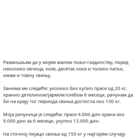
Размишљам да у мојем малом пољо-газдинству, поред
неколико овчица, козе, десетак кока и толико патки,
имам и товну свињу.
Занима ме следеће: уколико бих купио прасе од 20 кг,
хранио детелином/јармом/хлебом 6 месеци, рачунам да
би на крају тог периода свиња достигла око 150 кг.
Моја рачуница је следећа: прасе 4.000 дин храна око
9.000 дин за 6 месеци, укупно 13.000 дин.
На сточној пијаци свиња од 150 кг у најгорем случају