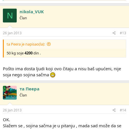
e
a
g
nikola_VUK
N
o
Član
v
a
n
j
26 Jan 2013
#13
a
:
ta Peera je napisao(la):
50 kg soje
4200
din .
Pošto ima dosta ljudi koji ovo čitaju a nisu baš upućeni, nije
soja nego sojina sačma
та Пеера
Član
26 Jan 2013
#14
OK.
Slažem se , sojina sačma je u pitanju , mada sad može da se