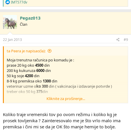
R
IMT577dv
e
a
g
Pegaz013
o
Član
v
a
n
j
22 Jan 2013
#9
a
:
ta Peera je napisao(la):
Moja trenutna računica po komadu je :
prase 20 kg oko
4500
din
200 kg kukuruza
6000
din
50 kg soje
4200
din
8-9 kg premiksa oko
1300
din
veterinar uzme o
ko 300
din ( vakcinacija i izdavanje potvrde )
treber oko 50 kg
375
din
_____________
Kliknite za proširenje...
16675
din
Treba tu dodati još kojekave preventive ,lekove i gluposti .....
To mu je otpriliko to, kad je sve idealno , a kad ima uginuća cena se
Koliko traje vremenski tov po ovom režimu i koliko kg je
uvećava
prosek tovljenika ? Zainteresovalo me je što vrlo malo ima
E...., ali to nije sve , a gde je tu : struja , voda , održavanje objekta ,
premiksa i čini mi se da je OK što manje hemije to bolje.
moj rad .......