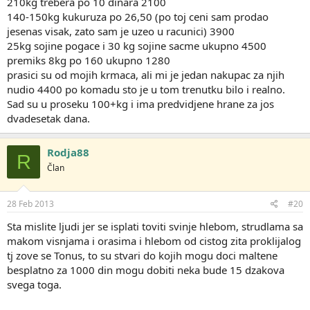
210kg trebera po 10 dinara 2100
140-150kg kukuruza po 26,50 (po toj ceni sam prodao
jesenas visak, zato sam je uzeo u racunici) 3900
25kg sojine pogace i 30 kg sojine sacme ukupno 4500
premiks 8kg po 160 ukupno 1280
prasici su od mojih krmaca, ali mi je jedan nakupac za njih
nudio 4400 po komadu sto je u tom trenutku bilo i realno.
Sad su u proseku 100+kg i ima predvidjene hrane za jos
dvadesetak dana.
Rodja88
R
Član
28 Feb 2013
#20
Sta mislite ljudi jer se isplati toviti svinje hlebom, strudlama sa
makom visnjama i orasima i hlebom od cistog zita proklijalog
tj zove se Tonus, to su stvari do kojih mogu doci maltene
besplatno za 1000 din mogu dobiti neka bude 15 dzakova
svega toga.