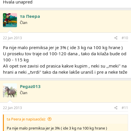
Hvala unapred
та Пеера
Član
22 Jan 2013
#10
Pa nije malo premiksa jer je 3% ( ide 3 kg na 100 kg hrane )
U proseku tov traje od 100-120 dana , tako da kilaža bude od
100 - 115 kg
Ali opet sve zavisi od prasica kakve kupim , neki su ,,meki" na
hrani a neki ,,tvrdi" tako da neke lakše uraniš i pre a neke teže
Pegaz013
Član
22 Jan 2013
#11
ta Peera je napisao(la):
Pa nije malo premiksa jer je 3% ( ide 3 kg na 100 kg hrane )