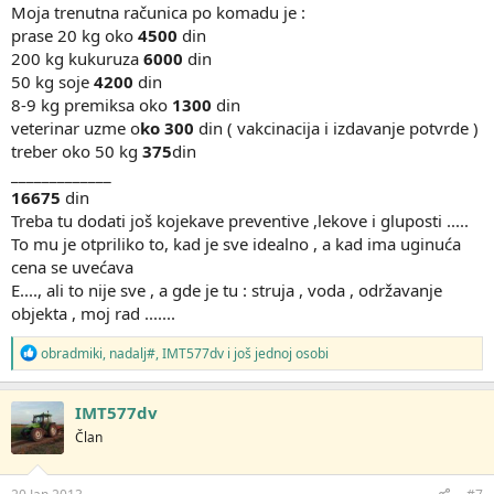
Moja trenutna računica po komadu je :
prase 20 kg oko
4500
din
200 kg kukuruza
6000
din
50 kg soje
4200
din
8-9 kg premiksa oko
1300
din
veterinar uzme o
ko 300
din ( vakcinacija i izdavanje potvrde )
treber oko 50 kg
375
din
_____________
16675
din
Treba tu dodati još kojekave preventive ,lekove i gluposti .....
To mu je otpriliko to, kad je sve idealno , a kad ima uginuća
cena se uvećava
E...., ali to nije sve , a gde je tu : struja , voda , održavanje
objekta , moj rad .......
R
obradmiki
,
nadalj#
,
IMT577dv
i još jednoj osobi
e
a
g
IMT577dv
o
Član
v
a
n
j