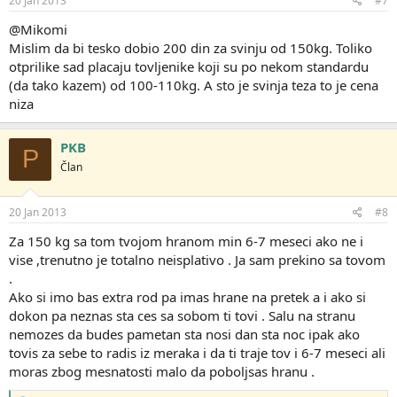
20 Jan 2013
#7
a
:
@Mikomi
Mislim da bi tesko dobio 200 din za svinju od 150kg. Toliko
otprilike sad placaju tovljenike koji su po nekom standardu
(da tako kazem) od 100-110kg. A sto je svinja teza to je cena
niza
PKB
P
Član
20 Jan 2013
#8
Za 150 kg sa tom tvojom hranom min 6-7 meseci ako ne i
vise ,trenutno je totalno neisplativo . Ja sam prekino sa tovom
.
Ako si imo bas extra rod pa imas hrane na pretek a i ako si
dokon pa neznas sta ces sa sobom ti tovi . Salu na stranu
nemozes da budes pametan sta nosi dan sta noc ipak ako
tovis za sebe to radis iz meraka i da ti traje tov i 6-7 meseci ali
moras zbog mesnatosti malo da poboljsas hranu .