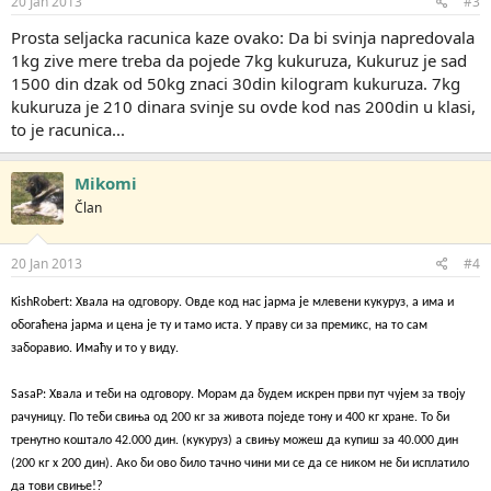
20 Jan 2013
#3
a
:
Prosta seljacka racunica kaze ovako: Da bi svinja napredovala
1kg zive mere treba da pojede 7kg kukuruza, Kukuruz je sad
1500 din dzak od 50kg znaci 30din kilogram kukuruza. 7kg
kukuruza je 210 dinara svinje su ovde kod nas 200din u klasi,
to je racunica...
Mikomi
Član
20 Jan 2013
#4
KishRobert: Хвала на одговору. Овде код нас јарма је млевени кукуруз, а има и
обогаћена јарма и цена је ту и тамо иста. У праву си за премикс, на то сам
заборавио. Имаћу и то у виду.
SasaP: Хвала и теби на одговору. Морам да будем искрен први пут чујем за твоју
рачуницу. По теби свиња од 200 кг за живота поједе тону и 400 кг хране. То би
тренутно коштало 42.000 дин. (кукуруз) а свињу можеш да купиш за 40.000 дин
(200 кг x 200 дин). Ако би ово било тачно чини ми се да се ником не би исплатило
да тови свиње!?