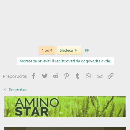
Poslednja
1 od 4
Sledeća
Morate se prijaviti ili registrovati da odgovorite ovde.
Facebook
Twitter
Reddit
Pinterest
Tumblr
WhatsApp
Imejl
Link
Preporučite:
Svinjarstvo