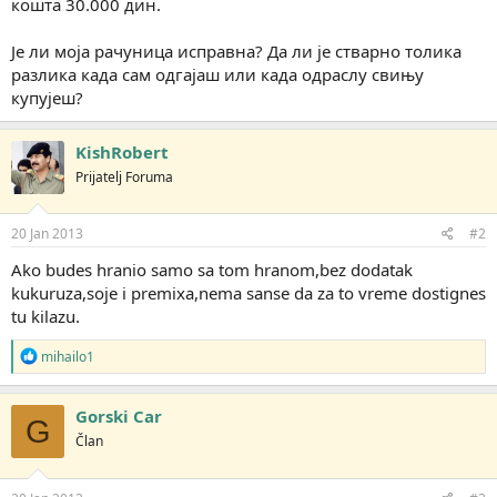
кошта 30.000 дин.
Је ли моја рачуница исправна? Да ли је стварно толика
разлика када сам одгајаш или када одраслу свињу
купујеш?
KishRobert
Prijatelj Foruma
20 Jan 2013
#2
Ako budes hranio samo sa tom hranom,bez dodatak
kukuruza,soje i premixa,nema sanse da za to vreme dostignes
tu kilazu.
R
mihailo1
e
a
g
Gorski Car
G
o
Član
v
a
n
j