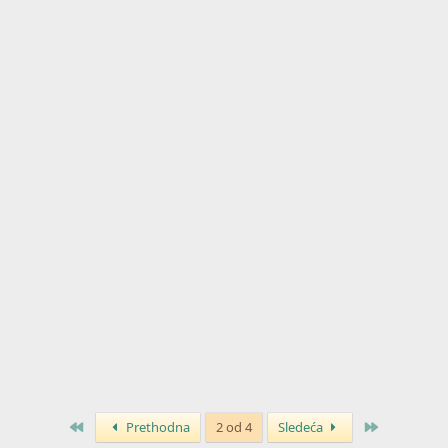
Prvo
Poslednja
Prethodna
2 od 4
Sledeća