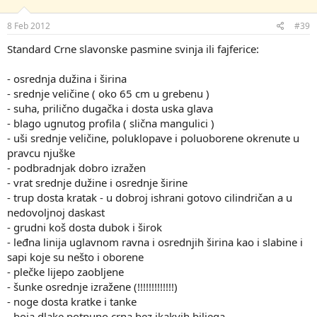
8 Feb 2012
#39
Standard Crne slavonske pasmine svinja ili fajferice:
- osrednja dužina i širina
- srednje veličine ( oko 65 cm u grebenu )
- suha, prilično dugačka i dosta uska glava
- blago ugnutog profila ( slična mangulici )
- uši srednje veličine, poluklopave i poluoborene okrenute u
pravcu njuške
- podbradnjak dobro izražen
- vrat srednje dužine i osrednje širine
- trup dosta kratak - u dobroj ishrani gotovo cilindričan a u
nedovoljnoj daskast
- grudni koš dosta dubok i širok
- leđna linija uglavnom ravna i osrednjih širina kao i slabine i
sapi koje su nešto i oborene
- plečke lijepo zaobljene
- šunke osrednje izražene (!!!!!!!!!!!!!)
- noge dosta kratke i tanke
- boja dlake potpuno crna bez ikakvih biljega