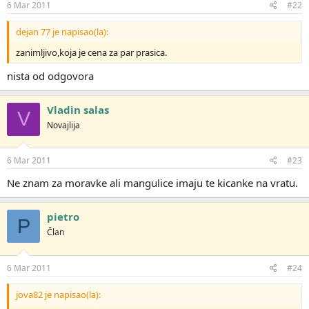
6 Mar 2011
#22
dejan 77 je napisao(la):
zanimljivo,koja je cena za par prasica.
nista od odgovora
Vladin salas
V
Novajlija
6 Mar 2011
#23
Ne znam za moravke ali mangulice imaju te kicanke na vratu.
pietro
P
Član
6 Mar 2011
#24
jova82 je napisao(la):