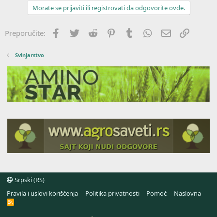
Morate se prijaviti ili registrovati da odgovorite ovde.
Facebook
Twitter
Reddit
Pinterest
Tumblr
WhatsApp
Imejl
Link
Preporučite:
Svinjarstvo
Srpski (RS)
Pravila i uslovi korišćenja
Politika privatnosti
Pomoć
Naslovna
R
S
S