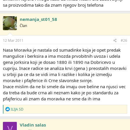
sa proizvodima tako da znam njegov broj telefona
nemanja_st01_58
Član
12 Mar 2011
#26
Nasa Moravka je nastala od sumadinke koja je opet predak
mangulice i berksira a ima mozda prvobitnih uvoza i udela
gena jorksira koji je dosao 1880 ili 1890 na Dobricevo u
cupriju. Inace radice se analiza krvi (gena ) preostalih moravki
u srbiji pa ce da se vidi ima li razlike i kolika je izmedju
moravke i pfajferice ili Crne slavonske svinje.
Inace mislim da ne bi smele da imaju ove beline na njusci vec
da treba da bude crna ali neznam kako je po standardu za
pfajfericu ali znam da moravka ne sme da ih ima
R
ILIJA SD
e
a
g
Vladin salas
V
o