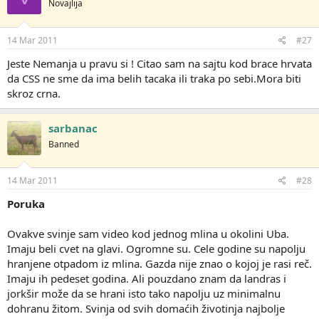
Novajlija
v
a
n
j
14 Mar 2011
#27
a
:
Jeste Nemanja u pravu si ! Citao sam na sajtu kod brace hrvata
da CSS ne sme da ima belih tacaka ili traka po sebi.Mora biti
skroz crna.
sarbanac
Banned
14 Mar 2011
#28
Poruka
Ovakve svinje sam video kod jednog mlina u okolini Uba.
Imaju beli cvet na glavi. Ogromne su. Cele godine su napolju
hranjene otpadom iz mlina. Gazda nije znao o kojoj je rasi reč.
Imaju ih pedeset godina. Ali pouzdano znam da landras i
jorkšir može da se hrani isto tako napolju uz minimalnu
dohranu žitom. Svinja od svih domaćih životinja najbolje