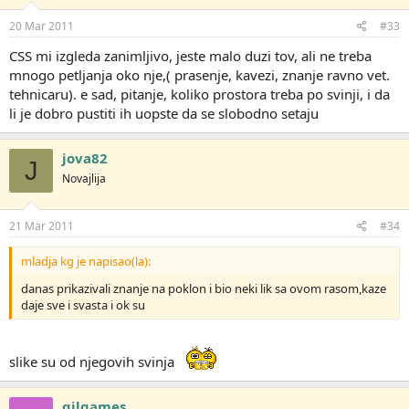
20 Mar 2011
#33
CSS mi izgleda zanimljivo, jeste malo duzi tov, ali ne treba
mnogo petljanja oko nje,( prasenje, kavezi, znanje ravno vet.
tehnicaru). e sad, pitanje, koliko prostora treba po svinji, i da
li je dobro pustiti ih uopste da se slobodno setaju
jova82
J
Novajlija
21 Mar 2011
#34
mladja kg je napisao(la):
danas prikazivali znanje na poklon i bio neki lik sa ovom rasom,kaze
daje sve i svasta i ok su
slike su od njegovih svinja
gilgames