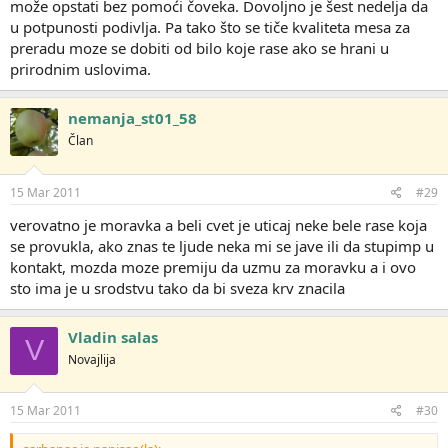
može opstati bez pomoći čoveka. Dovoljno je šest nedelja da
u potpunosti podivlja. Pa tako što se tiče kvaliteta mesa za
preradu moze se dobiti od bilo koje rase ako se hrani u
prirodnim uslovima.
nemanja_st01_58
Član
15 Mar 2011
#29
verovatno je moravka a beli cvet je uticaj neke bele rase koja
se provukla, ako znas te ljude neka mi se jave ili da stupimp u
kontakt, mozda moze premiju da uzmu za moravku a i ovo
sto ima je u srodstvu tako da bi sveza krv znacila
Vladin salas
V
Novajlija
15 Mar 2011
#30