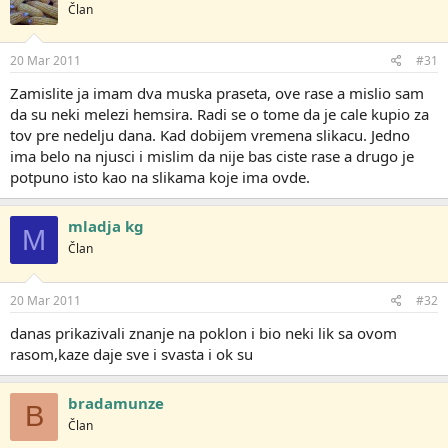
Član
20 Mar 2011
#31
Zamislite ja imam dva muska praseta, ove rase a mislio sam
da su neki melezi hemsira. Radi se o tome da je cale kupio za
tov pre nedelju dana. Kad dobijem vremena slikacu. Jedno
ima belo na njusci i mislim da nije bas ciste rase a drugo je
potpuno isto kao na slikama koje ima ovde.
mladja kg
M
Član
20 Mar 2011
#32
danas prikazivali znanje na poklon i bio neki lik sa ovom
rasom,kaze daje sve i svasta i ok su
bradamunze
B
Član