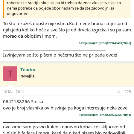
roberte ti si stariji i iskusniji pa bi trebao da znas ako je svinja sita
nema potrebe da pojede obor nadam se da ste zadovoljni sa
odgovorom
To što ti kažeš uopšte nije istina.Kod mene hrana stoji ispred
njih,jedu koliko hoće a sve što je od drveta izgrckali su pa sam
morao da obložim limom.
Post je spojen: [time]1299443493[/time]
_________________________________________________
Izvinjavam se što pišem o nečemu što ne pripada ovde!
Teodor
T
Novajlija
10 Mar 2011
#25
0642188266 Sinisa
ovo je broj vlasnika ovih svinja pa koga interesuje neka zove
Post je spojen: [time]1299747325[/time]
_________________________________________________
ove zime sam pravio kulen i naravno kobasice iskljucivo od
Sinisinih fajfera i mogu kasti da nikad nisam bio zadovoljniji