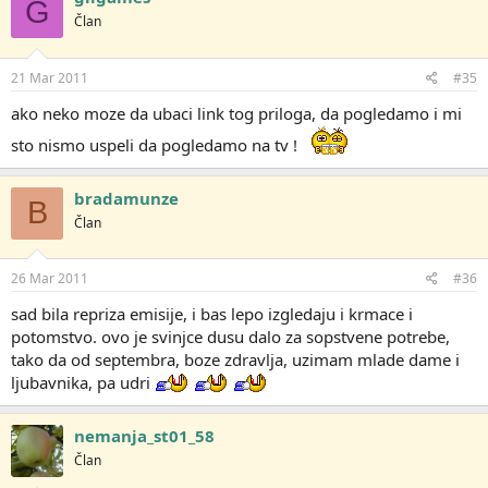
G
Član
21 Mar 2011
#35
ako neko moze da ubaci link tog priloga, da pogledamo i mi
sto nismo uspeli da pogledamo na tv !
bradamunze
B
Član
26 Mar 2011
#36
sad bila repriza emisije, i bas lepo izgledaju i krmace i
potomstvo. ovo je svinjce dusu dalo za sopstvene potrebe,
tako da od septembra, boze zdravlja, uzimam mlade dame i
ljubavnika, pa udri
nemanja_st01_58
Član