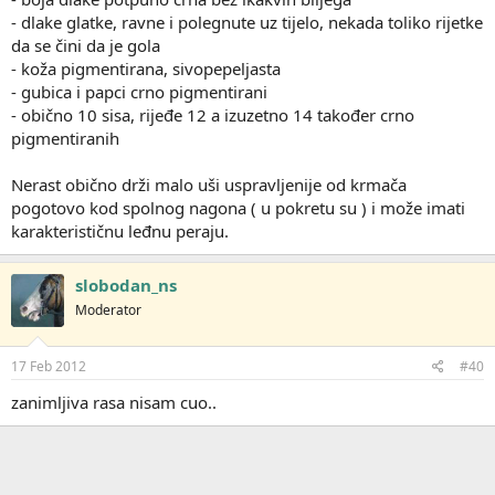
- dlake glatke, ravne i polegnute uz tijelo, nekada toliko rijetke
da se čini da je gola
- koža pigmentirana, sivopepeljasta
- gubica i papci crno pigmentirani
- obično 10 sisa, rijeđe 12 a izuzetno 14 također crno
pigmentiranih
Nerast obično drži malo uši uspravljenije od krmača
pogotovo kod spolnog nagona ( u pokretu su ) i može imati
karakterističnu leđnu peraju.
slobodan_ns
Moderator
17 Feb 2012
#40
zanimljiva rasa nisam cuo..