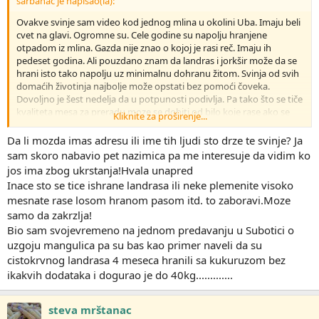
sarbanac je napisao(la):
Ovakve svinje sam video kod jednog mlina u okolini Uba. Imaju beli
cvet na glavi. Ogromne su. Cele godine su napolju hranjene
otpadom iz mlina. Gazda nije znao o kojoj je rasi reč. Imaju ih
pedeset godina. Ali pouzdano znam da landras i jorkšir može da se
hrani isto tako napolju uz minimalnu dohranu žitom. Svinja od svih
domaćih životinja najbolje može opstati bez pomoći čoveka.
Dovoljno je šest nedelja da u potpunosti podivlja. Pa tako što se tiče
kvaliteta mesa za preradu moze se dobiti od bilo koje rase ako se
Kliknite za proširenje...
hrani u prirodnim uslovima.
Da li mozda imas adresu ili ime tih ljudi sto drze te svinje? Ja
sam skoro nabavio pet nazimica pa me interesuje da vidim ko
jos ima zbog ukrstanja!Hvala unapred
Inace sto se tice ishrane landrasa ili neke plemenite visoko
mesnate rase losom hranom pasom itd. to zaboravi.Moze
samo da zakrzlja!
Bio sam svojevremeno na jednom predavanju u Subotici o
uzgoju mangulica pa su bas kao primer naveli da su
cistokrvnog landrasa 4 meseca hranili sa kukuruzom bez
ikakvih dodataka i dogurao je do 40kg.............
steva mrštanac