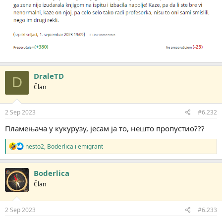
DraleTD
D
Član
2 Sep 2023
#6.232
Пламењача у кукурузу, јесам ја то, нешто пропустио???
R
nesto2
,
Boderlica
i
emigrant
e
a
g
Boderlica
o
Član
v
a
n
j
2 Sep 2023
#6.233
a