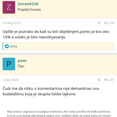
g
Zoran0230
Z
o
Prijatelj Foruma
v
a
n
j
23 Avg 2023
#6.230
a
:
Opšte je poznato da kad su bili objedinjeni,porez je bio oko
10% a ostalo je bilo navodnjavanje.
R
Кића
e
a
g
paor
P
o
Član
v
a
n
j
2 Sep 2023
#6.231
a
:
Čudi me da nitko u komentarima nije demantirao ovu
budalaštinu koja je skupila tolike lajkove.