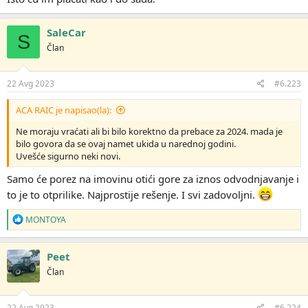
SaleCar
S
Član
22 Avg 2023
#6.223
ACA RAIC je napisao(la):
Ne moraju vraćati ali bi bilo korektno da prebace za 2024. mada je
bilo govora da se ovaj namet ukida u narednoj godini.
Uvešće sigurno neki novi.
Samo će porez na imovinu otići gore za iznos odvodnjavanje i
to je to otprilike. Najprostije rešenje. I svi zadovoljni.
R
MONTOYA
e
a
g
Peet
o
Član
v
a
n
j
22 Avg 2023
#6.224