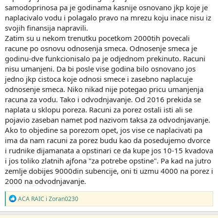
samodoprinosa pa je godinama kasnije osnovano jkp koje je
naplacivalo vodu i polagalo pravo na mrezu koju inace nisu iz
svojih finansija napravili.
Zatim su u nekom trenutku pocetkom 2000tih povecali
racune po osnovu odnosenja smeca. Odnosenje smeca je
godinu-dve funkcionisalo pa je odjednom prekinuto. Racuni
nisu umanjeni. Da bi posle vise godina bilo osnovano jos
jedno jkp cistoca koje odnosi smece i zasebno naplacuje
odnosenje smeca. Niko nikad nije potegao pricu umanjenja
racuna za vodu. Tako i odvodnjavanje. Od 2016 prekida se
naplata u sklopu poreza. Racuni za porez ostali isti ali se
pojavio zaseban namet pod nazivom taksa za odvodnjavanje.
Ako to objedine sa porezom opet, jos vise ce naplacivati pa
ima da nam racuni za porez budu kao da posedujemo dvorce
i rudnike dijamanata a opstinari ce da kupe jos 10-15 kvadova
i jos toliko zlatnih ajfona "za potrebe opstine". Pa kad na jutro
zemlje dobijes 9000din subencije, oni ti uzmu 4000 na porez i
2000 na odvodnjavanje.
R
ACA RAIC
i
Zoran0230
e
a