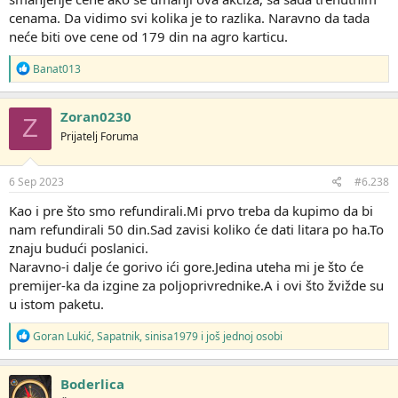
cenama. Da vidimo svi kolika je to razlika. Naravno da tada
neće biti ove cene od 179 din na agro karticu.
R
Banat013
e
a
g
Zoran0230
Z
o
Prijatelj Foruma
v
a
n
j
6 Sep 2023
#6.238
a
:
Kao i pre što smo refundirali.Mi prvo treba da kupimo da bi
nam refundirali 50 din.Sad zavisi koliko će dati litara po ha.To
znaju budući poslanici.
Naravno-i dalje će gorivo ići gore.Jedina uteha mi je što će
premijer-ka da izgine za poljoprivrednike.A i ovi što žvižde su
u istom paketu.
R
Goran Lukić
,
Sapatnik
,
sinisa1979
i još jednoj osobi
e
a
g
Boderlica
o