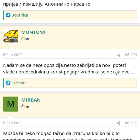
пријави комшију. Анонимно наравно.
R
Boderlica
e
a
g
MONTOYA
o
Član
v
a
n
j
6 Sep 2023
#6.236
a
:
Nadam se da nece opozicija nesto zabrljati da novi potezi
vlade i predcednika u korist poljoprivrednika se ne izjalove....
R
Srđan01
e
a
g
MIRBAN
M
o
Član
v
a
n
j
6 Sep 2023
#6.237
a
:
Možda bi neko mogao tačno da izračuna koliko bi bilo
smanjenje cene ako se umanji ova akciza, sa sada trenutnim