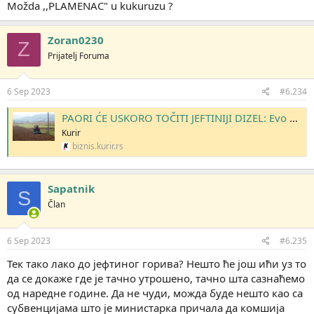
:
Možda ,,PLAMENAC" u kukuruzu ?
Zoran0230
Z
Prijatelj Foruma
6 Sep 2023
#6.234
PAORI ĆE USKORO TOČITI JEFTINIJI DIZEL: Evo ko će sve moći da koristi ove pogodnosti i kada
Kurir
biznis.kurir.rs
Sapatnik
S
Član
6 Sep 2023
#6.235
Тек тако лако до јефтиног горива? Нешто ће још ићи уз то
да се докаже где је тачно утрошено, тачно шта сазнаћемо
од наредне године. Да не чуди, можда буде нешто као са
субвенцијама што је министарка причала да комшија