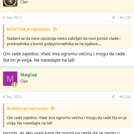
Član
v
a
n
j
6 Sep 2023
#6.239
a
:
MONTOYA je napisao(la):
Nadam se da nece opozicija nesto zabrljati da novi potezi vlade i
predcednika u korist poljoprivrednika se ne izjalove....
Oni rade zajedno. Vlast ima ogromu većinu i mogu da rade
šta im je volja. Ne nasedajte na laži
Maglap
M
Član
6 Sep 2023
#6.240
Boderlica je napisao(la):
Oni rade zajedno. Vlast ima ogromu većinu i mogu da rade šta im je
volja. Ne nasedajte na laži
mozda, ali ako vlast kaze da opozicija neda da se nesto u