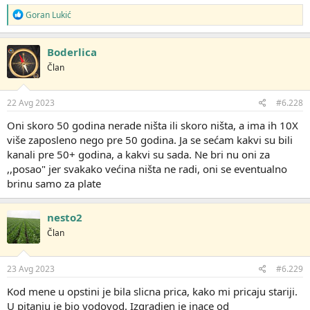
R
Goran Lukić
e
a
g
Boderlica
o
Član
v
a
n
j
22 Avg 2023
#6.228
a
:
Oni skoro 50 godina nerade ništa ili skoro ništa, a ima ih 10X
više zaposleno nego pre 50 godina. Ja se sećam kakvi su bili
kanali pre 50+ godina, a kakvi su sada. Ne bri nu oni za
,,posao" jer svakako većina ništa ne radi, oni se eventualno
brinu samo za plate
nesto2
Član
23 Avg 2023
#6.229
Kod mene u opstini je bila slicna prica, kako mi pricaju stariji.
U pitanju je bio vodovod. Izgradjen je inace od