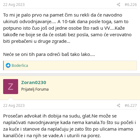
22 Avg 2023
#6.226
To mi je palo prvo na pamet čim su rekli da će navodno
ukinuti odvodnjavanje.... A 10-tak dana posle toga, sam to
potpuno isto čuo još od jedne osobe što radi u VV....Kaže
takođe ne boje se da će ostati bez posla, samo će verovatno
biti prebačeni u druge zgrade...
Neće se oni tih para odreći baš tako lako....
R
Boderlica
e
a
g
Zoran0230
Z
o
Prijatelj Foruma
v
a
n
j
22 Avg 2023
#6.227
a
:
Prosečan advokat ih dobija na sudu, glat.Ne može se
naplaćivati navodnjavanje kada nema kanala.To što su počeli i
za kuće i stanove da naplaćuju je zato što po ulicama imamo
kanalčiće i na njih se vade.A i uturili na porez.