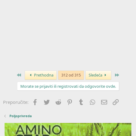
Prvo
Poslednj
Prethodna
312 od 315
Sledeća
Morate se prijaviti ili registrovati da odgovorite ovde.
Facebook
Twitter
Reddit
Pinterest
Tumblr
WhatsApp
Imejl
Link
Preporučite:
Poljoprivreda