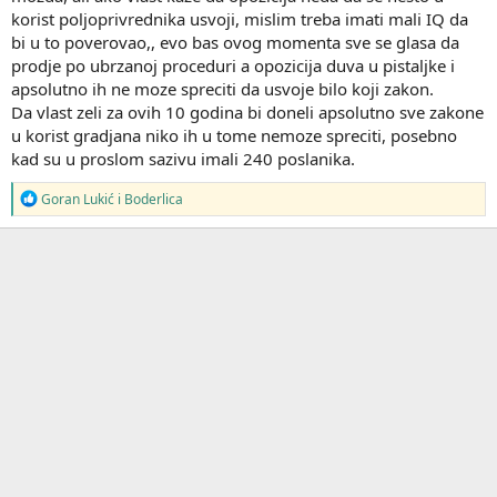
korist poljoprivrednika usvoji, mislim treba imati mali IQ da
bi u to poverovao,, evo bas ovog momenta sve se glasa da
prodje po ubrzanoj proceduri a opozicija duva u pistaljke i
apsolutno ih ne moze spreciti da usvoje bilo koji zakon.
Da vlast zeli za ovih 10 godina bi doneli apsolutno sve zakone
u korist gradjana niko ih u tome nemoze spreciti, posebno
kad su u proslom sazivu imali 240 poslanika.
R
Goran Lukić
i
Boderlica
e
a
g
o
v
a
n
j
a
: