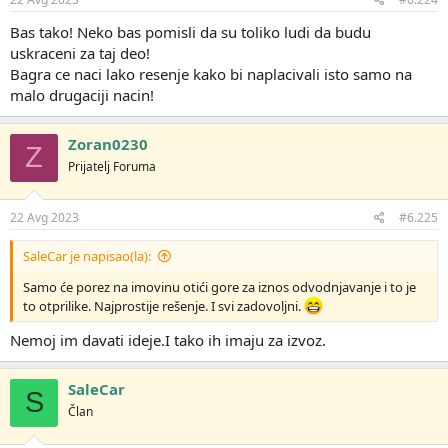
a
:
Bas tako! Neko bas pomisli da su toliko ludi da budu
uskraceni za taj deo!
Bagra ce naci lako resenje kako bi naplacivali isto samo na
malo drugaciji nacin!
Zoran0230
Z
Prijatelj Foruma
22 Avg 2023
#6.225
SaleCar je napisao(la):
Samo će porez na imovinu otići gore za iznos odvodnjavanje i to je
to otprilike. Najprostije rešenje. I svi zadovoljni.
Nemoj im davati ideje.I tako ih imaju za izvoz.
SaleCar
S
Član