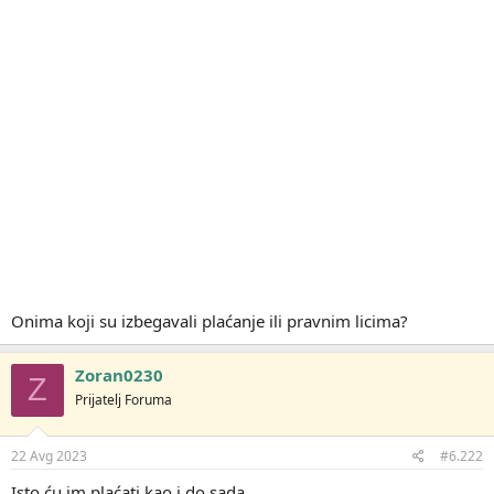
Onima koji su izbegavali plaćanje ili pravnim licima?
Zoran0230
Z
Prijatelj Foruma
22 Avg 2023
#6.222
Isto ću im plaćati kao i do sada.