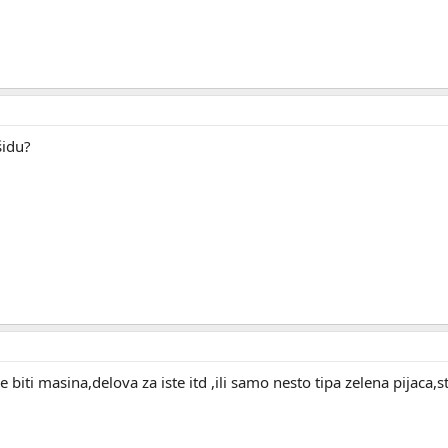
šidu?
ce biti masina,delova za iste itd ,ili samo nesto tipa zelena pijaca,s