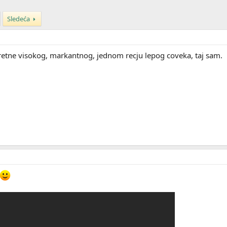
Sledeća
retne visokog, markantnog, jednom recju lepog coveka, taj sam.