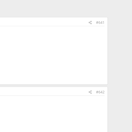
#641
#642