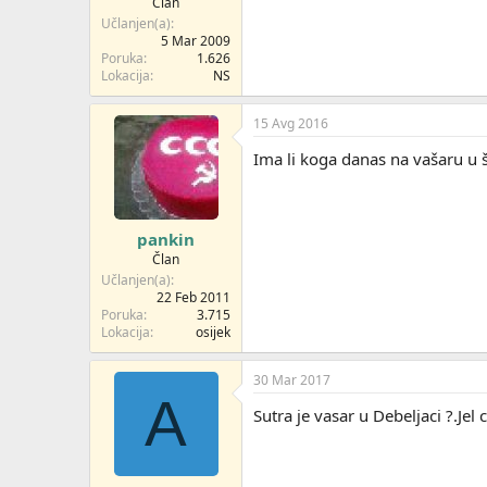
Član
Učlanjen(a)
5 Mar 2009
Poruka
1.626
Lokacija
NS
15 Avg 2016
Ima li koga danas na vašaru u 
pankin
Član
Učlanjen(a)
22 Feb 2011
Poruka
3.715
Lokacija
osijek
30 Mar 2017
A
Sutra je vasar u Debeljaci ?.Jel 