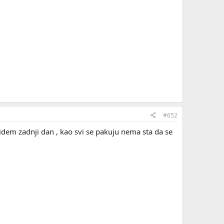
#652
ne idem zadnji dan , kao svi se pakuju nema sta da se