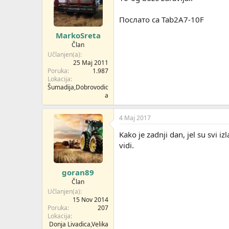
Послато са Tab2A7-10F
MarkoSreta
Član
Učlanjen(a)
25 Maj 2011
Poruka
1.987
Lokacija
Šumadija,Dobrovodic
a
4 Maj 2017
Kako je zadnji dan, jel su svi i
vidi.
goran89
Član
Učlanjen(a)
15 Nov 2014
Poruka
207
Lokacija
Donja Livadica,Velika