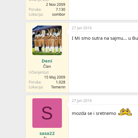
2 Nov 2009
Poruka
7.130
Lokacija
sombor
27 Jan 2016
I Mi smo sutra na sajmu... u B
Deni
Član
Učlanjen(a)
15 Maj 2009
Poruka
1.028
Lokacija
Temerin
27 Jan 2016
S
mozda se i sretnemo
sasa22