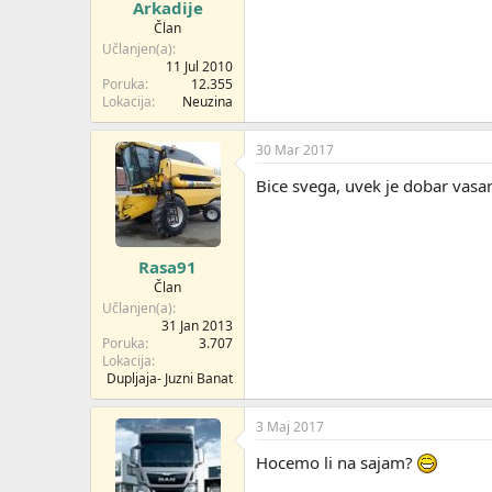
Arkadije
Član
Učlanjen(a)
11 Jul 2010
Poruka
12.355
Lokacija
Neuzina
30 Mar 2017
Bice svega, uvek je dobar vasar
Rasa91
Član
Učlanjen(a)
31 Jan 2013
Poruka
3.707
Lokacija
Dupljaja- Juzni Banat
3 Maj 2017
Hocemo li na sajam?