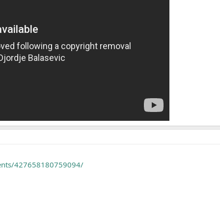
vents/427658180759094/