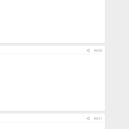
#650
#651