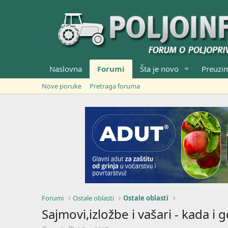
Naslovna
Forumi
Šta je novo
Preuzi
Nove poruke
Pretraga foruma
Forumi
Ostale oblasti
Ostale oblasti
Sajmovi,izložbe i vašari - kada i 