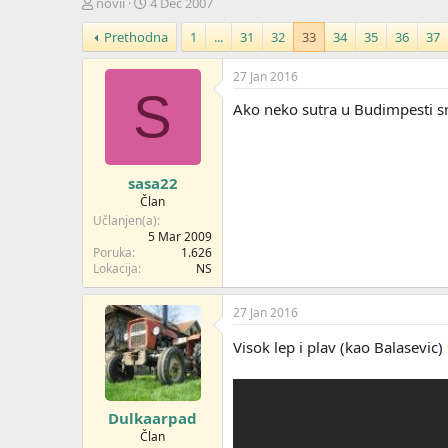
Z
D
novii
4 Dec 2007
a
a
Prethodna
1
...
31
32
33
34
35
36
37
č
t
e
u
t
m
27 Jan 2016
n
p
S
Ako neko sutra u Budimpesti s
i
o
k
k
t
r
e
e
sasa22
m
t
e
a
Član
n
Učlanjen(a)
j
5 Mar 2009
Poruka
1.626
a
Lokacija
NS
27 Jan 2016
Visok lep i plav (kao Balasevic)
Dulkaarpad
Član