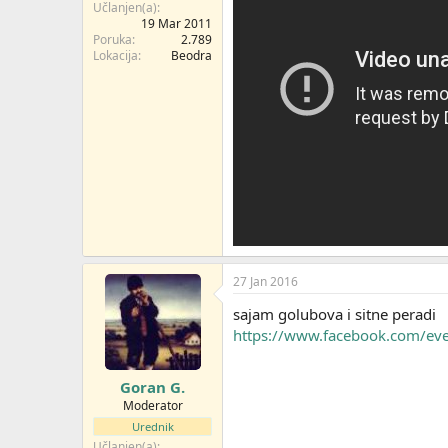
Učlanjen(a)
19 Mar 2011
Poruka
2.789
Lokacija
Beodra
27 Jan 2016
sajam golubova i sitne peradi
https://www.facebook.com/e
Goran G.
Moderator
Urednik
Učlanjen(a)