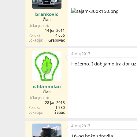
brankovic
Član
Učlanjen(a)
14 Jun 2011
Poruka
4.656
Lokacija
Grabovac
4 Maj 2017
Hoćemo. I dobijamo traktor uz 
ichbinmilan
Član
Učlanjen(a)
28 Jan 2013
Poruka
1.780
Lokacija
Šabac
4 Maj 2017
16-og bože zdravlja..