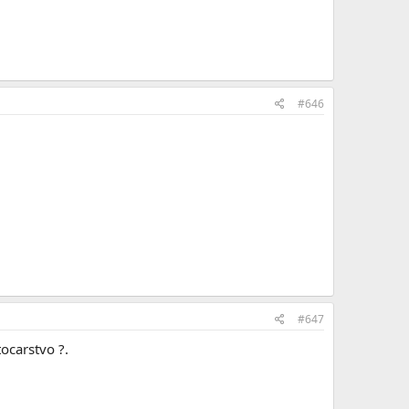
#646
#647
tocarstvo ?.