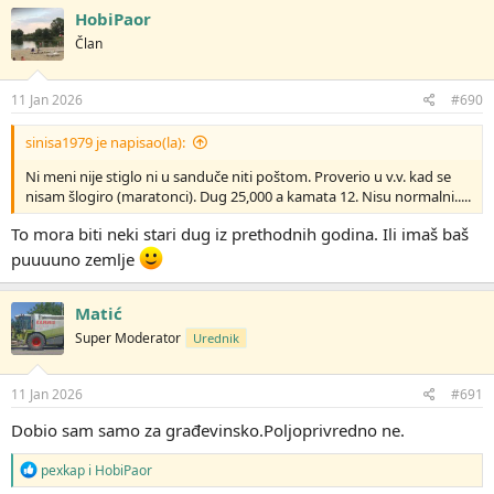
HobiPaor
Član
11 Jan 2026
#690
sinisa1979 je napisao(la):
Ni meni nije stiglo ni u sanduče niti poštom. Proverio u v.v. kad se
nisam šlogiro (maratonci). Dug 25,000 a kamata 12. Nisu normalni.....
To mora biti neki stari dug iz prethodnih godina. Ili imaš baš
puuuuno zemlje
Matić
Super Moderator
Urednik
11 Jan 2026
#691
Dobio sam samo za građevinsko.Poljoprivredno ne.
R
pexkap
i
HobiPaor
e