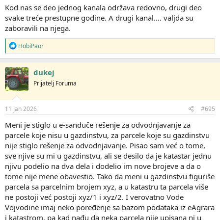
Kod nas se deo jednog kanala održava redovno, drugi deo
svake treće prestupne godine. A drugi kanal.... valjda su
zaboravili na njega.
R
HobiPaor
e
a
g
dukej
o
Prijatelj Foruma
v
a
n
j
11 Jan 2026
#695
a
:
Meni je stiglo u e-sanduče rešenje za odvodnjavanje za
parcele koje nisu u gazdinstvu, za parcele koje su gazdinstvu
nije stiglo rešenje za odvodnjavanje. Pisao sam već o tome,
sve njive su mi u gazdinstvu, ali se desilo da je katastar jednu
njivu podelio na dva dela i dodelio im nove brojeve a da o
tome nije mene obavestio. Tako da meni u gazdinstvu figuriše
parcela sa parcelnim brojem xyz, a u katastru ta parcela više
ne postoji već postoji xyz/1 i xyz/2. I verovatno Vode
Vojvodine imaj neko poređenje sa bazom podataka iz eAgrara
i katastrom, pa kad nađu da neka parcela nije upisana ni u