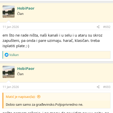
a
g
HobiPaor
o
Član
v
a
n
j
11 Jan 2026
#692
a
:
em što ne rade ništa, naši kanali i u selu i u ataru su skroz
zapušteni, pa onda i pare uzimaju. harač, klasičan. treba
isplatiti plate ;-)
R
Vulkan
e
a
g
HobiPaor
o
Član
v
a
n
j
11 Jan 2026
#693
a
:
Matić je napisao(la):
Dobio sam samo za građevinsko.Poljoprivredno ne.
pošto nemam rešenje, i ne mogu da ga vidim na v.v. sajtu, ne