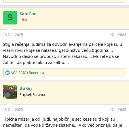
e
a
g
SaleCar
S
o
Član
v
a
n
j
13 Dec 2025
#684
a
:
Stigla rešenja ljudima za odvodnjavanje na parcele koje su u
vlasništvu i koje se nalaze u gazdinstvu već 20godina....
Navodno desio se propust, sistem zakazao.... Možete da se
žalite i da platite taksu za žalbu....
R
ACA RAIC
i
Boderlica
e
a
g
dukej
o
Prijatelj Foruma
v
a
n
j
13 Dec 2025
#685
a
:
Tipična mizerija od ljudi, najobičnije secikese su ti koji su
namešteni da vode državne sisteme... Ako već priznaju da je