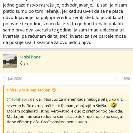
jedno gazdinstvo razrežu joj odvodnjavanje... E sad, ja nisam
platio sumu po tom rešenju, jer kad su uveli da se ne plaća
odvodnjavanje na poljoprivredno zemljište bilo je valda od
polovine te godine, znači da je za tu godinu trebalo uplatiti
samo prva dva kvartala te godine. Ja sam imao uplaćena tri
kvartala, pa računam da taj treći kvartal za sve parcele može
da pokrije sva 4 kvartala za ovu jednu njivu.
HobiPaor
Član
11 Jan 2026
#696
sinisa1979 je napisao(la):
@HobiPaor
, da, da... Nisi čuo za mene? Kada nekoga pitaju ko drži
severno bački okrug, reći će ti: Ta mani, onaj tajfun Siniša....
Moram pogledati listing, verovatno je dug iz prethodnog perioda.
Mada, jbm mu sisu redovno sam plaćao dok nije stupilo na snagu
da se više ne plaća. Građevinskog nema puno....
Kod nas se deo jednog kanala održava redovno, drugi deo svake