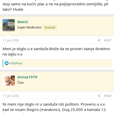
stoji samo na kućni plac a ne na poljoprivredno zemljište, jel
tako? Hvala
Matić
Super Moderator
Urednik
11 Jan 2026
#687
Meni je stiglo u e sanduče.Može da se proveri stanje direktno
na sajtu v.v.
R
HobiPaor
e
a
g
sinisa1979
o
Član
v
a
n
j
11 Jan 2026
#688
a
:
Ni meni nije stiglo ni u sanduče niti poštom. Proverio u v.v.
kad se nisam šlogiro (maratonci). Dug 25,000 a kamata 12.