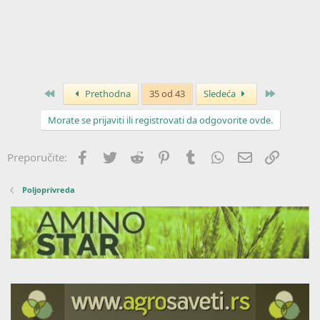
Prvo
Poslednja
Prethodna
35 od 43
Sledeća
Morate se prijaviti ili registrovati da odgovorite ovde.
Facebook
Twitter
Reddit
Pinterest
Tumblr
WhatsApp
Imejl
Link
Preporučite:
Poljoprivreda