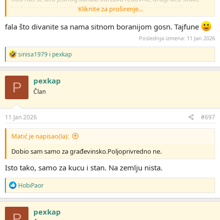
treće prestupne godine. A drugi kanal.... valjda su zaboravili na
Kliknite za proširenje...
njega.
fala što divanite sa nama sitnom boranijom gosn. Tajfune
Poslednja izmena:
11 Jan 2026
R
sinisa1979
i
pexkap
e
a
g
pexkap
P
o
Član
v
a
n
j
11 Jan 2026
#697
a
:
Matić je napisao(la):
Dobio sam samo za građevinsko.Poljoprivredno ne.
Isto tako, samo za kucu i stan. Na zemlju nista.
R
HobiPaor
e
a
g
pexkap
P
o