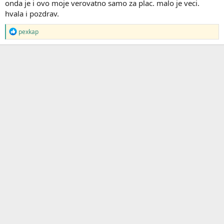
onda je i ovo moje verovatno samo za plac. malo je veci.
hvala i pozdrav.
R
pexkap
e
a
g
o
v
a
n
j
a
: