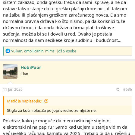
sistem zakazao, onda grešku treba da sami isprave, a ne da
ostave takvo stanje da tu grešku plaćaju korisnici, ili taksom
na žalbu ili plaćanjem greškom zaračunatog novca. Da smo
normalna pravna država k'o što nismo, pa da korisnici tuže
državnu firmu, i da onda državna firma plati troškove
suđenja, možda bi se i doveli u red. Ovako je postala
normalnost da nam secikese kroje sudbinu i budućnost...
R
Vulkan
,
omoljicanin
,
mims
i još 5 osobe
e
a
g
HobiPaor
o
Član
v
a
n
j
11 Jan 2026
#686
a
:
Matić je napisao(la):
Stiglo za kućni plac.Za poljoprivredno zemljište ne.
Pozdrav, kako je moguće da meni ništa nije stiglo ni
elektronski ni na papiru? Samo kad udjem u stanje vidim da
već uveliko računaju kamatu ya 2025. Trebalo bi da u rešenju