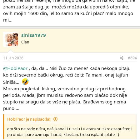
znam za šta je dug. jel možeš možda da uporediš otprilike,
ovih mojih 1600 din, jel to samo za kućni plac? malo mnogo
mi...
sinisa1979
Član
11 Jan 2026
#694
@HobiPaor
, da, da... Nisi čuo za mene? Kada nekoga pitaju
ko drži severno bački okrug, reći će ti: Ta mani, onaj tajfun
Siniša....
Moram pogledati listing, verovatno je dug iz prethodnog
perioda. Mada, jbm mu sisu redovno sam plaćao dok nije
stupilo na snagu da se više ne plaća. Građevinskog nema
puno....
HobiPaor je napisao(la):
em što ne rade ništa, naši kanali i u selu i u ataru su skroz zapušteni,
pa onda i pare uzimaju. harač, klasičan. treba isplatiti plate ;-)