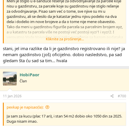
Meni je stiglo u e-sanduče rešenje za odvodnjavanje za parcele koje
nisu u gazdinstvu, za parcele koje su gazdinstvu nije stiglo rešenje
za odvodnjavanje. Pisao sam već o tome, sve njive su mi u
gazdinstvu, ali se desilo da je katastar jednu njivu podelio na dva
dela i dodelio im nove brojeve a da o tome nije mene obavestio.
Tako da meni u gazdinstvu figuriše parcela sa parcelnim brojem xyz,
a u katastru ta parcela više ne postoji već postoji xyz/1 i xyz/2. I
verovatno Vode Vojvodine imaj neko poređenje sa bazom podataka
Kliknite za proširenje...
iz eAgrara i katastrom, pa kad nađu da neka parcela nije upisana ni
u jedno gazdinstvo razrežu joj odvodnjavanje... E sad, ja nisam
stani, jel ima razlike da li je gazdinstvo registrovano ili nije? ja
platio sumu po tom rešenju, jer kad su uveli da se ne plaća
nemam gazdinstvo (još) oficijelno. dobio nasledstvo, pa sad
odvodnjavanje na poljoprivredno zemljište bilo je valda od polovine
gledam šta ću sad sa tim... hvala
te godine, znači da je za tu godinu trebalo uplatiti samo prva dva
kvartala te godine. Ja sam imao uplaćena tri kvartala, pa računam
da taj treći kvartal za sve parcele može da pokrije sva 4 kvartala za
HobiPaor
ovu jednu njivu.
Član
11 Jan 2026
#700
pexkap je napisao(la):
Ja sam za kucu (plac 17 ari), i stan 54 m2 dobio oko 1050 din za 2025.
Duga nisam imao.