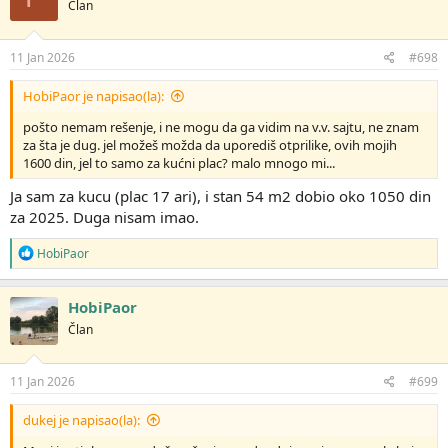
Član
v
a
n
j
11 Jan 2026
#698
a
:
HobiPaor je napisao(la):
pošto nemam rešenje, i ne mogu da ga vidim na v.v. sajtu, ne znam
za šta je dug. jel možeš možda da uporediš otprilike, ovih mojih
1600 din, jel to samo za kućni plac? malo mnogo mi...
Ja sam za kucu (plac 17 ari), i stan 54 m2 dobio oko 1050 din
za 2025. Duga nisam imao.
R
HobiPaor
e
a
g
HobiPaor
o
Član
v
a
n
j
11 Jan 2026
#699
a
:
dukej je napisao(la):