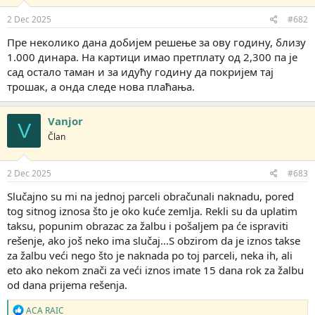
n
j
2 Dec 2025
#682
a
:
Пре неколико дана добијем решење за ову годину, близу
1.000 динара. На картици имао претплату од 2,300 па је
сад остало таман и за идућу годину да покријем тај
трошак, а онда следе нова плаћања.
Vanjor
V
Član
2 Dec 2025
#683
Slučajno su mi na jednoj parceli obračunali naknadu, pored
tog sitnog iznosa što je oko kuće zemlja. Rekli su da uplatim
taksu, popunim obrazac za žalbu i pošaljem pa će ispraviti
rešenje, ako još neko ima slučaj...S obzirom da je iznos takse
za žalbu veći nego što je naknada po toj parceli, neka ih, ali
eto ako nekom znači za veći iznos imate 15 dana rok za žalbu
od dana prijema rešenja.
R
ACA RAIC