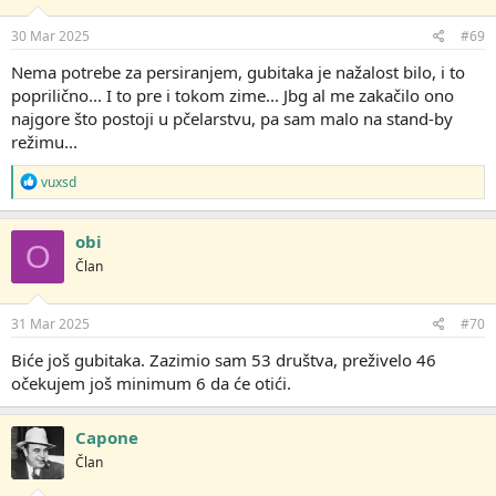
30 Mar 2025
#69
Nema potrebe za persiranjem, gubitaka je nažalost bilo, i to
poprilično... I to pre i tokom zime... Jbg al me zakačilo ono
najgore što postoji u pčelarstvu, pa sam malo na stand-by
režimu...
R
vuxsd
e
a
g
obi
O
o
Član
v
a
n
j
31 Mar 2025
#70
a
:
Biće još gubitaka. Zazimio sam 53 društva, preživelo 46
očekujem još minimum 6 da će otići.
Capone
Član