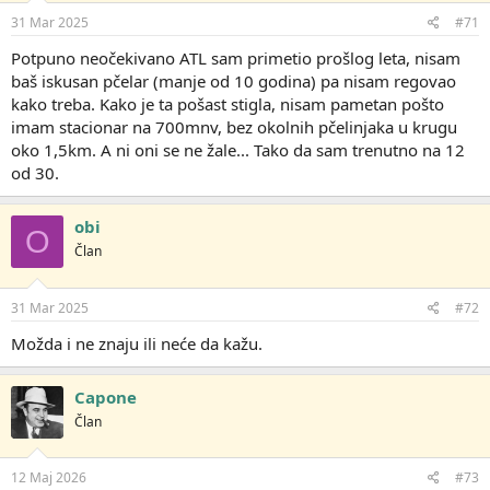
31 Mar 2025
#71
Potpuno neočekivano ATL sam primetio prošlog leta, nisam
baš iskusan pčelar (manje od 10 godina) pa nisam regovao
kako treba. Kako je ta pošast stigla, nisam pametan pošto
imam stacionar na 700mnv, bez okolnih pčelinjaka u krugu
oko 1,5km. A ni oni se ne žale... Tako da sam trenutno na 12
od 30.
obi
O
Član
31 Mar 2025
#72
Možda i ne znaju ili neće da kažu.
Capone
Član
12 Maj 2026
#73