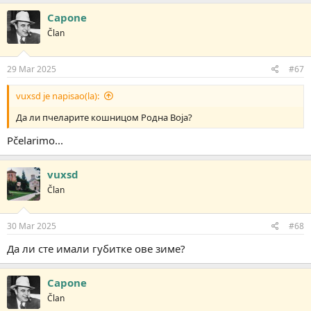
Capone
Član
29 Mar 2025
#67
vuxsd je napisao(la):
Да ли пчеларите кошницом Родна Воја?
Pčelarimo...
vuxsd
Član
30 Mar 2025
#68
Да ли сте имали губитке ове зиме?
Capone
Član