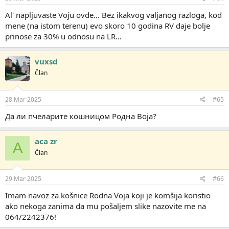
Al' napljuvaste Voju ovde... Bez ikakvog valjanog razloga, kod
mene (na istom terenu) evo skoro 10 godina RV daje bolje
prinose za 30% u odnosu na LR...
vuxsd
Član
28 Mar 2025
#65
Да ли пчеларите кошницом Родна Воја?
aca zr
A
Član
29 Mar 2025
#66
Imam navoz za košnice Rodna Voja koji je komšija koristio
ako nekoga zanima da mu pošaljem slike nazovite me na
064/2242376!