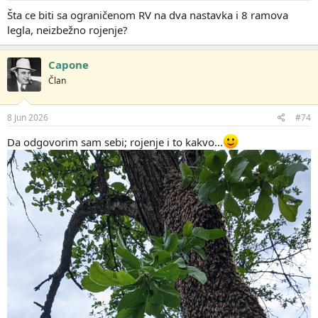
Šta ce biti sa ograničenom RV na dva nastavka i 8 ramova
legla, neizbežno rojenje?
Capone
Član
8 Jun 2026
#74
Da odgovorim sam sebi; rojenje i to kakvo...