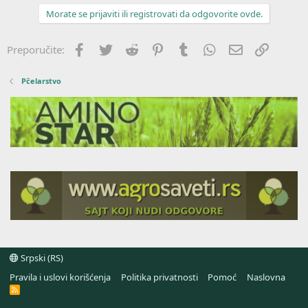
Morate se prijaviti ili registrovati da odgovorite ovde.
Facebook
Twitter
Reddit
Pinterest
Tumblr
WhatsApp
Imejl
Link
Preporučite:
Pčelarstvo
Srpski (RS)
Pravila i uslovi korišćenja
Politika privatnosti
Pomoć
Naslovna
R
S