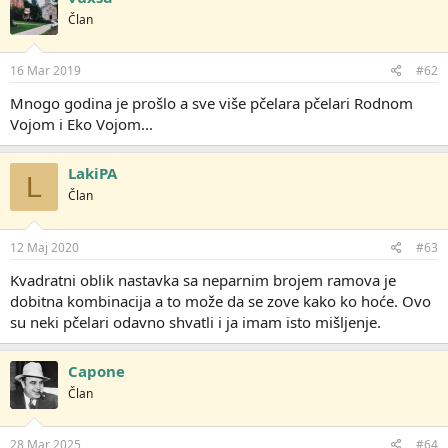
Član
16 Mar 2019
#62
Mnogo godina je prošlo a sve više pčelara pčelari Rodnom
Vojom i Eko Vojom...
LakiPA
L
Član
12 Maj 2020
#63
Kvadratni oblik nastavka sa neparnim brojem ramova je
dobitna kombinacija a to može da se zove kako ko hoće. Ovo
su neki pčelari odavno shvatli i ja imam isto mišljenje.
Capone
Član
28 Mar 2025
#64