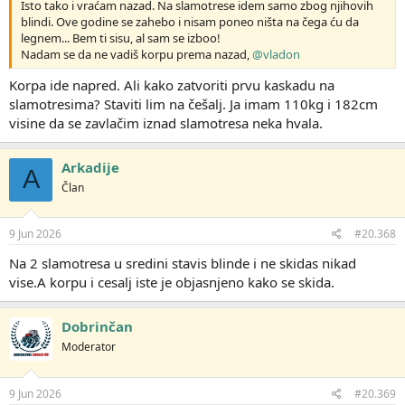
Isto tako i vraćam nazad. Na slamotrese idem samo zbog njihovih
blindi. Ove godine se zahebo i nisam poneo ništa na čega ću da
legnem... Bem ti sisu, al sam se izboo!
Nadam se da ne vadiš korpu prema nazad,
@vladon
Korpa ide napred. Ali kako zatvoriti prvu kaskadu na
slamotresima? Staviti lim na češalj. Ja imam 110kg i 182cm
visine da se zavlačim iznad slamotresa neka hvala.
Arkadije
A
Član
9 Jun 2026
#20.368
Na 2 slamotresa u sredini stavis blinde i ne skidas nikad
vise.A korpu i cesalj iste je objasnjeno kako se skida.
Dobrinčan
Moderator
9 Jun 2026
#20.369