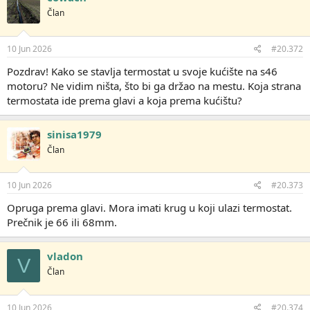
Član
10 Jun 2026
#20.372
Pozdrav! Kako se stavlja termostat u svoje kućište na s46
motoru? Ne vidim ništa, što bi ga držao na mestu. Koja strana
termostata ide prema glavi a koja prema kućištu?
sinisa1979
Član
10 Jun 2026
#20.373
Opruga prema glavi. Mora imati krug u koji ulazi termostat.
Prečnik je 66 ili 68mm.
vladon
V
Član
10 Jun 2026
#20.374