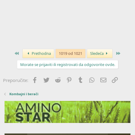
Prvo
Posledn
Prethodna
1019 od 1021
Sledeća
Morate se prijaviti ili registrovati da odgovorite ovde.
Facebook
Twitter
Reddit
Pinterest
Tumblr
WhatsApp
Imejl
Link
Preporučite:
Kombajni i berači