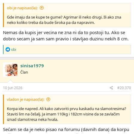
obi je napisao(la):
Gde imaju da se kupe te gume? Agrimar ili neko drugi. Ili ako zna
neko koliko treba da bude široka pa da napravim.
Nemas da kupis jer vecina ne zna ni da to postoji tu. Ako se
dobro secam ja sam sam pravio i stavljao duzinu nekih 8 cm.
R
obi
e
a
g
sinisa1979
o
Član
v
a
n
j
10 Jun 2026
#20.370
a
:
vladon je napisao(la):
Korpa ide napred. Ali kako zatvoriti prvu kaskadu na slamotresima?
Staviti lim na češalj. Ja imam 110kg i 182cm visine da se zavlačim
iznad slamotresa neka hvala.
Sećam se da je neko pisao na forumu (davnih dana) da korpu