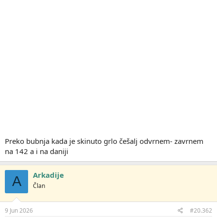
Preko bubnja kada je skinuto grlo češalj odvrnem- zavrnem
na 142 a i na daniji
Arkadije
A
Član
9 Jun 2026
#20.362