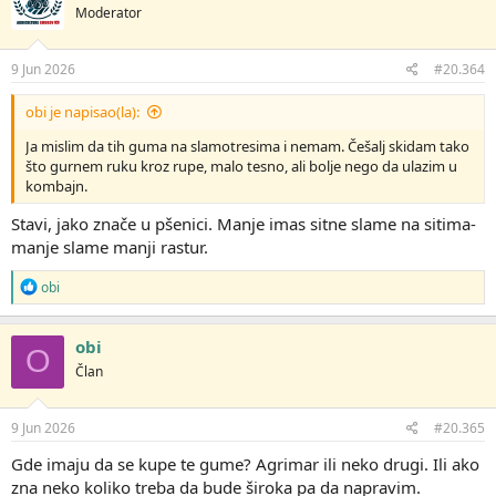
Moderator
9 Jun 2026
#20.364
obi je napisao(la):
Ja mislim da tih guma na slamotresima i nemam. Češalj skidam tako
što gurnem ruku kroz rupe, malo tesno, ali bolje nego da ulazim u
kombajn.
Stavi, jako znače u pšenici. Manje imas sitne slame na sitima-
manje slame manji rastur.
R
obi
e
a
g
obi
O
o
Član
v
a
n
j
9 Jun 2026
#20.365
a
:
Gde imaju da se kupe te gume? Agrimar ili neko drugi. Ili ako
zna neko koliko treba da bude široka pa da napravim.