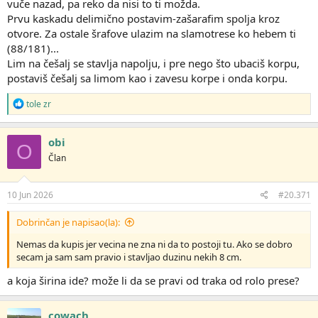
vuče nazad, pa reko da nisi to ti možda.
Prvu kaskadu delimično postavim-zašarafim spolja kroz
otvore. Za ostale šrafove ulazim na slamotrese ko hebem ti
(88/181)...
Lim na češalj se stavlja napolju, i pre nego što ubaciš korpu,
postaviš češalj sa limom kao i zavesu korpe i onda korpu.
R
tole zr
e
a
g
obi
O
o
Član
v
a
n
j
10 Jun 2026
#20.371
a
:
Dobrinčan je napisao(la):
Nemas da kupis jer vecina ne zna ni da to postoji tu. Ako se dobro
secam ja sam sam pravio i stavljao duzinu nekih 8 cm.
a koja širina ide? može li da se pravi od traka od rolo prese?
cowach