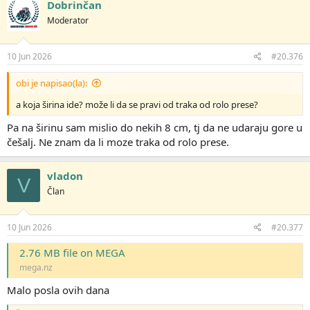
Dobrinčan
Moderator
10 Jun 2026
#20.376
obi je napisao(la):
a koja širina ide? može li da se pravi od traka od rolo prese?
Pa na širinu sam mislio do nekih 8 cm, tj da ne udaraju gore u
češalj. Ne znam da li moze traka od rolo prese.
vladon
V
Član
10 Jun 2026
#20.377
2.76 MB file on MEGA
mega.nz
Malo posla ovih dana