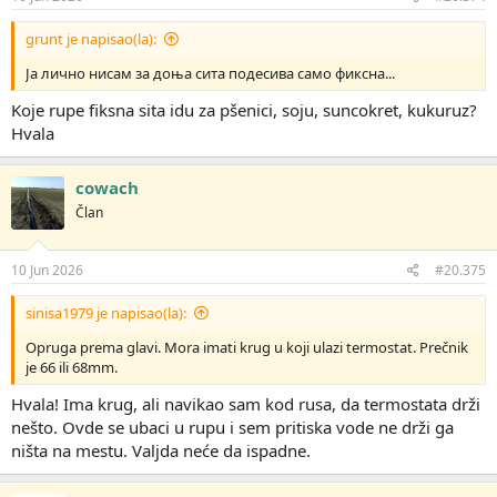
grunt je napisao(la):
Ја лично нисам за доња сита подесива само фиксна...
Koje rupe fiksna sita idu za pšenici, soju, suncokret, kukuruz?
Hvala
cowach
Član
10 Jun 2026
#20.375
sinisa1979 je napisao(la):
Opruga prema glavi. Mora imati krug u koji ulazi termostat. Prečnik
je 66 ili 68mm.
Hvala! Ima krug, ali navikao sam kod rusa, da termostata drži
nešto. Ovde se ubaci u rupu i sem pritiska vode ne drži ga
ništa na mestu. Valjda neće da ispadne.