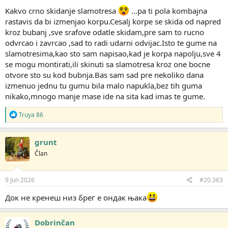
Kakvo crno skidanje slamotresa
...pa ti pola kombajna
rastavis da bi izmenjao korpu.Cesalj korpe se skida od napred
kroz bubanj ,sve srafove odatle skidam,pre sam to rucno
odvrcao i zavrcao ,sad to radi udarni odvijac.Isto te gume na
slamotresima,kao sto sam napisao,kad je korpa napolju,sve 4
se mogu montirati,ili skinuti sa slamotresa kroz one bocne
otvore sto su kod bubnja.Bas sam sad pre nekoliko dana
izmenuo jednu tu gumu bila malo napukla,bez tih guma
nikako,mnogo manje mase ide na sita kad imas te gume.
R
Truya 86
e
a
g
grunt
o
Član
v
a
n
j
9 Jun 2026
#20.363
a
:
Док не кренеш низ брег е ондак њака
Dobrinčan