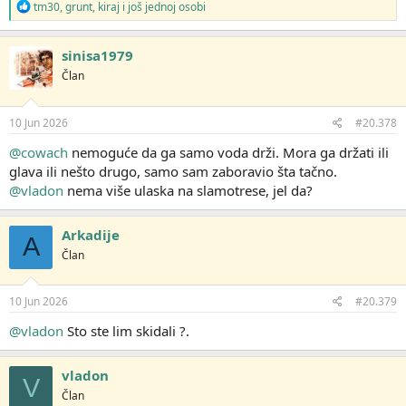
R
tm30
,
grunt
,
kiraj
i još jednoj osobi
e
a
g
sinisa1979
o
Član
v
a
n
j
10 Jun 2026
#20.378
a
:
@cowach
nemoguće da ga samo voda drži. Mora ga držati ili
glava ili nešto drugo, samo sam zaboravio šta tačno.
@vladon
nema više ulaska na slamotrese, jel da?
Arkadije
A
Član
10 Jun 2026
#20.379
@vladon
Sto ste lim skidali ?.
vladon
V
Član