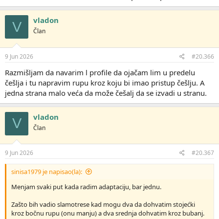
vladon
V
Član
9 Jun 2026
#20.366
Razmišljam da navarim l profile da ojačam lim u predelu
češlja i tu napravim rupu kroz koju bi imao pristup češlju. A
jedna strana malo veća da može češalj da se izvadi u stranu.
vladon
V
Član
9 Jun 2026
#20.367
sinisa1979 je napisao(la):
Menjam svaki put kada radim adaptaciju, bar jednu.
Zašto bih vadio slamotrese kad mogu dva da dohvatim stojećki
kroz bočnu rupu (onu manju) a dva srednja dohvatim kroz bubanj.