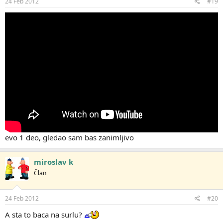
24 Feb 2012
#19
evo 1 deo, gledao sam bas zanimljivo
miroslav k
Član
24 Feb 2012
#20
A sta to baca na surlu?