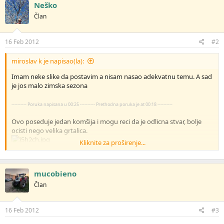
g
Neško
o
Član
v
a
n
j
16 Feb 2012
#2
a
:
miroslav k je napisao(la):
Imam neke slike da postavim a nisam nasao adekvatnu temu. A sad
je jos malo zimska sezona
---------- Poruka napisana u 00:25 ---------- Prethodna poruka je at 00:18 ----------
Ovo poseduje jedan komšija i mogu reci da je odlicna stvar, bolje
ocisti nego velika grtalica.
Kliknite za proširenje...
---------- Poruka napisana 16-02-12 u 00:23 ---------- Prethodna poruka je 15-02-12 at 00:25 ----------
mucobieno
Član
16 Feb 2012
#3