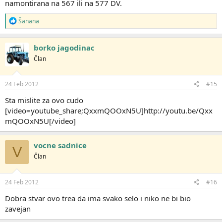
namontirana na 567 ili na 577 DV.
R
Šanana
e
a
g
borko jagodinac
o
Član
v
a
n
j
24 Feb 2012
#15
a
:
Sta mislite za ovo cudo
[video=youtube_share;QxxmQOOxN5U]http://youtu.be/Qxx
mQOOxN5U[/video]
vocne sadnice
V
Član
24 Feb 2012
#16
Dobra stvar ovo trea da ima svako selo i niko ne bi bio
zavejan