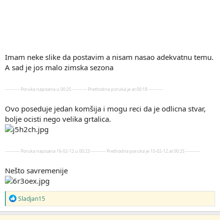
Imam neke slike da postavim a nisam nasao adekvatnu temu.
A sad je jos malo zimska sezona
---------- Poruka napisana u 00:25 ---------- Prethodna poruka je at 00:18 ----------
Ovo poseduje jedan komšija i mogu reci da je odlicna stvar,
bolje ocisti nego velika grtalica.
---------- Poruka napisana 16-02-12 u 00:23 ---------- Prethodna poruka je 15-02-12 at 00:25 ----------
Nešto savremenije
R
Sladjan15
e
a