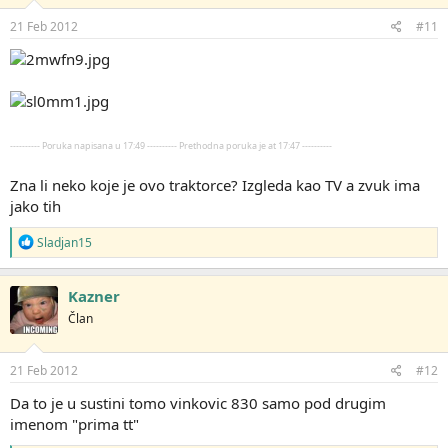
21 Feb 2012
#11
---------- Poruka napisana u 17:49 ---------- Prethodna poruka je at 17:47 ----------
Zna li neko koje je ovo traktorce? Izgleda kao TV a zvuk ima
jako tih
R
Sladjan15
e
a
g
Kazner
o
Član
v
a
n
j
21 Feb 2012
#12
a
:
Da to je u sustini tomo vinkovic 830 samo pod drugim
imenom "prima tt"