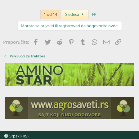
Poslednja
1 od 14
Sledeća
Morate se prijaviti ili registrovati da odgovorite ovde.
Facebook
Twitter
Reddit
Pinterest
Tumblr
WhatsApp
Imejl
Link
Preporučite:
Priključci za traktore
Srpski (RS)