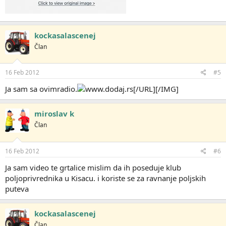
kockasalascenej
Član
16 Feb 2012
#5
Ja sam sa ovimradio.
[/URL][/IMG]
miroslav k
Član
16 Feb 2012
#6
Ja sam video te grtalice mislim da ih poseduje klub
poljoprivrednika u Kisacu. i koriste se za ravnanje poljskih
puteva
kockasalascenej
Član