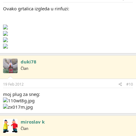
Ovako grtalica izgleda u rinfuzi:
duki78
Član
19 Feb 2012
#10
moj plug za sneg:
miroslav k
Član