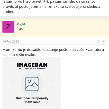
Ja sam prvo hteo praviti PH, pa sam smislio da cu ralicu
praviti. al posto je zima na izmaku to sve ostaje za sledecu
Ovo sam i ja negdje gledao. Ove zime sam počinjao da pravim
godinu.
ali sam odustao jer nisam imao vremena.
Nisam siguran koliko može da gura a da ne prokliza ali u
svakom slučaju bolje od lopate
zlaja
Z
Član
16 Feb 2012
#4
Mom kumu je dosadilo lopatanje pošto ima veću kvadraturu
pa je to rešio ovako.