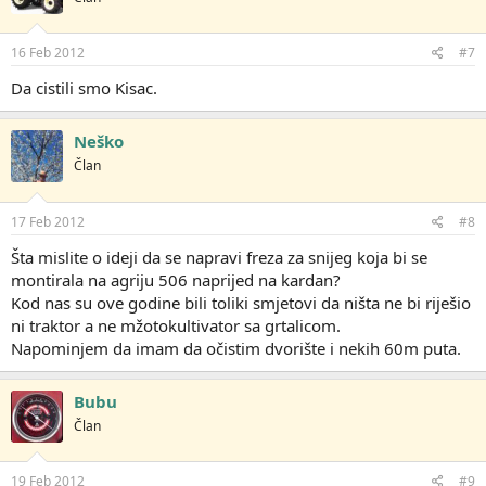
16 Feb 2012
#7
Da cistili smo Kisac.
Neško
Član
17 Feb 2012
#8
Šta mislite o ideji da se napravi freza za snijeg koja bi se
montirala na agriju 506 naprijed na kardan?
Kod nas su ove godine bili toliki smjetovi da ništa ne bi riješio
ni traktor a ne mžotokultivator sa grtalicom.
Napominjem da imam da očistim dvorište i nekih 60m puta.
Bubu
Član
19 Feb 2012
#9