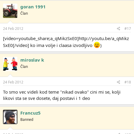
goran 1991
Član
24 Feb 2012
#17
[video=youtube_share;a_qMikzSxE0]http://youtu.be/a_qMikz
SxE0[/video] ko ima volje i claasa izvodljivo
)
miroslav k
Član
24 Feb 2012
#18
To smo vec videli kod teme "nikad ovako" cini mi se, kolji
likovi sta se sve dosete, daj postavi i 1 deo
Francuz5
Banned