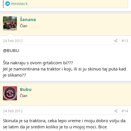
R
miroslav k
e
a
g
Šanana
o
Član
v
a
n
j
24 Feb 2012
#13
a
:
@BUBU
Šta nakraju s ovom grtalicom bi???
Jel je namontirana na traktor i koji, ili si ju skinuo taj puta kad
je slikano??
Bubu
Član
24 Feb 2012
#14
Skinuta je sa traktora, ceka lepo vreme i moju dobro volju da
se latim da je sredim koliko je to u mojoj moci. Bice