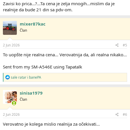
Zavisi ko prica...?...Ta cena je zelja mnogih...mislim da je
realnije da bude 21 din sa pdv-om.
mixer87kac
Član
2 Jun 2026
#5
To uopšte nije realna cena... Verovatnija da, ali realna nikako...
Sent from my SM-A546E using Tapatalk
R
sale ratar
i
banePA
e
a
g
sinisa1979
o
Član
v
a
n
j
2 Jun 2026
#6
a
:
Verovatno je kolega mislio realnija za očekivati...