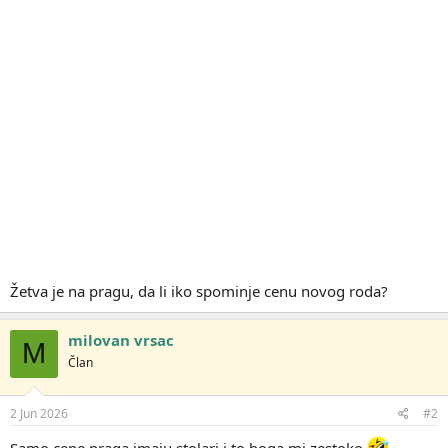
Žetva je na pragu, da li iko spominje cenu novog roda?
milovan vrsac
M
Član
2 Jun 2026
#2