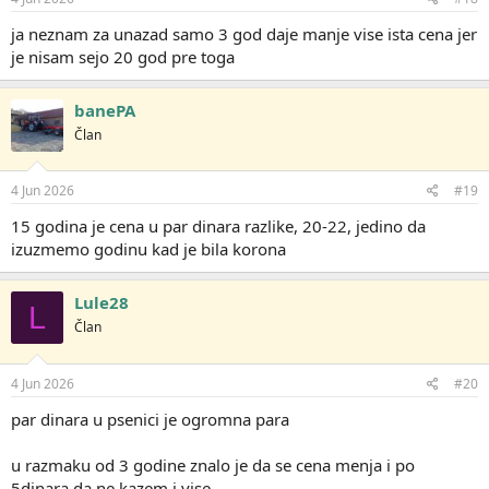
a
:
ja neznam za unazad samo 3 god daje manje vise ista cena jer
je nisam sejo 20 god pre toga
banePA
Član
4 Jun 2026
#19
15 godina je cena u par dinara razlike, 20-22, jedino da
izuzmemo godinu kad je bila korona
Lule28
L
Član
4 Jun 2026
#20
par dinara u psenici je ogromna para
u razmaku od 3 godine znalo je da se cena menja i po
5dinara,da ne kazem i vise