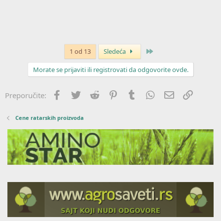
Poslednja
1 od 13
Sledeća
Morate se prijaviti ili registrovati da odgovorite ovde.
Facebook
Twitter
Reddit
Pinterest
Tumblr
WhatsApp
Imejl
Link
Preporučite:
Cene ratarskih proizvoda