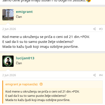
Samo cene praga imaju stolari i to boga mi zestoko.
emigrant
Član
2 Jun 2026
#3
Kod mene u okruženju se priča o ceni od 21 din.+PDV.
E sad da li su to samo puste želje videćemo?
Mada to kažu ljudi koji imaju ozbiljne površine.
lucijan013
Član
2 Jun 2026
#4
emigrant je napisao(la):
Kod mene u okruženju se priča o ceni od 21 din.+PDV.
E sad da li su to samo puste želje videćemo?
Mada to kažu ljudi koji imaju ozbiljne površine.