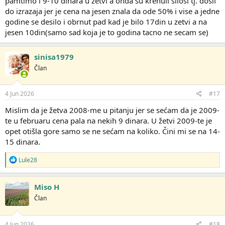
pamtimo i 9-10 dinara u zetvi a onda su krenuli silosi tj. dosli
do izrazaja jer je cena na jesen znala da ode 50% i vise a jedne
godine se desilo i obrnut pad kad je bilo 17din u zetvi a na
jesen 10din(samo sad koja je to godina tacno ne secam se)
sinisa1979
Član
4 Jun 2026
#17
Mislim da je žetva 2008-me u pitanju jer se sećam da je 2009-
te u februaru cena pala na nekih 9 dinara. U žetvi 2009-te je
opet otišla gore samo se ne sećam na koliko. Čini mi se na 14-
15 dinara.
R
Lule28
e
a
g
Miso H
o
Član
v
a
n
j
4 Jun 2026
#18