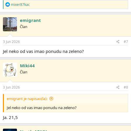
R
mixer87kac
e
a
g
emigrant
o
Član
v
a
n
j
3 Jun 2026
#7
a
:
Jel neko od vas imao ponudu na zeleno?
Miki44
Član
3 Jun 2026
#8
emigrant je napisao(la):
Jel neko od vas imao ponudu na zeleno?
Ja. 21,5