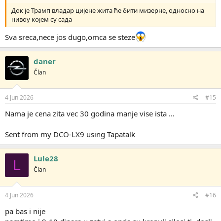
Док је Трамп владар цијене жита ће бити мизерне, односно на
нивоу којем су сада
Sva sreca,nece jos dugo,omca se steze
daner
Član
4 Jun 2026
#15
Nama je cena zita vec 30 godina manje vise ista ...
Sent from my DCO-LX9 using Tapatalk
Lule28
L
Član
4 Jun 2026
#16
pa bas i nije