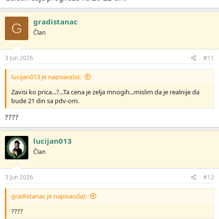
gradistanac
G
Član
3 Jun 2026
#11
lucijan013 je napisao(la):
Zavisi ko prica...?...Ta cena je zelja mnogih...mislim da je realnije da
bude 21 din sa pdv-om.
????
lucijan013
Član
3 Jun 2026
#12
gradistanac je napisao(la):
????