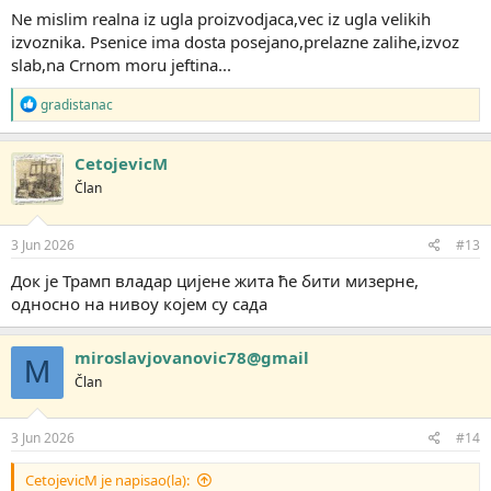
Ne mislim realna iz ugla proizvodjaca,vec iz ugla velikih
izvoznika. Psenice ima dosta posejano,prelazne zalihe,izvoz
slab,na Crnom moru jeftina...
R
gradistanac
e
a
g
CetojevicM
o
Član
v
a
n
j
3 Jun 2026
#13
a
:
Док је Трамп владар цијене жита ће бити мизерне,
односно на нивоу којем су сада
miroslavjovanovic78@gmail
M
Član
3 Jun 2026
#14
CetojevicM je napisao(la):