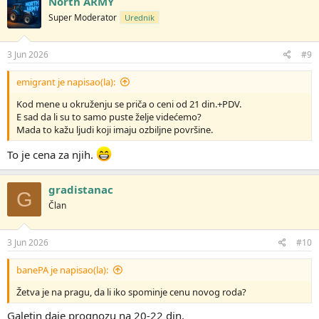
North ARMY
Super Moderator
Urednik
3 Jun 2026
#9
emigrant je napisao(la):
Kod mene u okruženju se priča o ceni od 21 din.+PDV.
E sad da li su to samo puste želje videćemo?
Mada to kažu ljudi koji imaju ozbiljne površine.
To je cena za njih.
gradistanac
G
Član
3 Jun 2026
#10
banePA je napisao(la):
Žetva je na pragu, da li iko spominje cenu novog roda?
Galetin daje prognozu na 20-22 din.