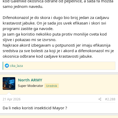
kod Galenike okosnica odrane od pepelnice, a sada fa mozda
samo jednom navedu.
Difenokonazol je do skora i dugo bio broj jedan za cadjavu
krastavost jabuke. On je sada jos uvek efikasan i skori svi
programi zastite ga navode.
Ja sam ga koristio nekoliko puta protiv monilije cveta kod
sljive i pokazao mi se izvrsno.
Najkrace akord izbegavam u potpunosti jer imaju efikasnija
sredstva za sve bolesti za koji je i akord a difenokonazol mi je
okosnica odbrane kod cadjave krastavosti jabuke.
R
cika_laza
e
a
g
North ARMY
o
Super Moderator
Urednik
v
a
n
j
21 Apr 2026
#2.288
a
:
Da li neko koristi insekticid Mayor ?