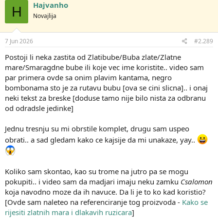
Hajvanho
H
Novajlija
7 Jun 2026
#2.289
Postoji li neka zastita od Zlatibube/Buba zlate/Zlatne
mare/Smaragdne bube ili koje vec ime koristite.. video sam
par primera ovde sa onim plavim kantama, negro
bombonama sto je za rutavu bubu [ova se cini slicna].. i onaj
neki tekst za breske [doduse tamo nije bilo nista za odbranu
od odradsle jedinke]
Jednu tresnju su mi obrstile komplet, drugu sam uspeo
obrati.. a sad gledam kako ce kajsije da mi unakaze, yay..
Koliko sam skontao, kao su trome na jutro pa se mogu
pokupiti.. i video sam da madjari imaju neku zamku
Csalomon
koja navodno moze da ih navuce. Da li je to ko kad koristio?
[Ovde sam naleteo na referenciranje tog proizvoda -
Kako se
rijesiti zlatnih mara i dlakavih ruzicara
]