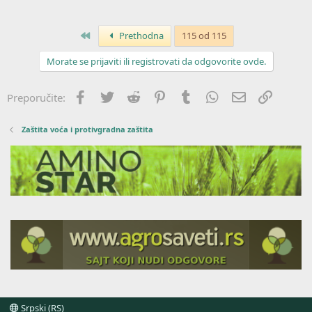
Prvo
Prethodna
115 od 115
Morate se prijaviti ili registrovati da odgovorite ovde.
Facebook
Twitter
Reddit
Pinterest
Tumblr
WhatsApp
Imejl
Link
Preporučite:
Zaštita voća i protivgradna zaštita
Srpski (RS)