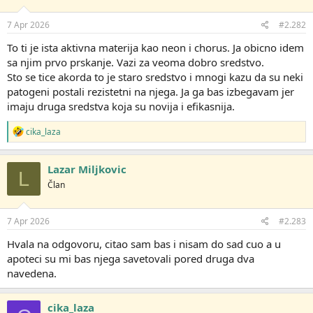
7 Apr 2026
#2.282
To ti je ista aktivna materija kao neon i chorus. Ja obicno idem
sa njim prvo prskanje. Vazi za veoma dobro sredstvo.
Sto se tice akorda to je staro sredstvo i mnogi kazu da su neki
patogeni postali rezistetni na njega. Ja ga bas izbegavam jer
imaju druga sredstva koja su novija i efikasnija.
R
cika_laza
e
a
g
Lazar Miljkovic
L
o
Član
v
a
n
j
7 Apr 2026
#2.283
a
:
Hvala na odgovoru, citao sam bas i nisam do sad cuo a u
apoteci su mi bas njega savetovali pored druga dva
navedena.
cika_laza