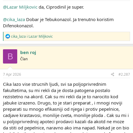
@Lazar Miljkovic
da, Ciprodinil je super.
@cika_laza
Dobar je Tebukonazol. Ja trenutno koristim
Difenokonazol.
R
cika_laza
i
Lazar Miljkovic
e
a
g
ben roj
B
o
Član
v
a
n
j
7 Apr 2026
#2.287
a
:
Cika lazo vise strucnih ljudi, svi sa poljoprivrednim
fakultetima, su mi rekli da je dosta patogena postalo
rezistetno na akord. Cak su mi rekli da je to narocito kod
jabuke izrazeno. Drugo, to je stari preparat , i mnogi noviji
preparati su mnogo efikasniji od njega i protiv pepelnice,
cadjave krastavosi, monilije cveta, monilije ploda . Cak su mi i
u poljoprivrednoj apoteci prodavci kazali da akotd ne moze
da stiti od pepelnice, naravno ako ima napad. Nekad je on bio