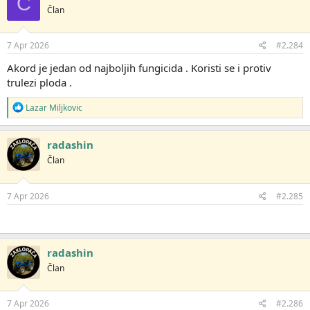
C
Član
7 Apr 2026
#2.284
Akord je jedan od najboljih fungicida . Koristi se i protiv
trulezi ploda .
R
Lazar Miljkovic
e
a
g
radashin
o
Član
v
a
n
j
7 Apr 2026
#2.285
a
:
radashin
Član
7 Apr 2026
#2.286