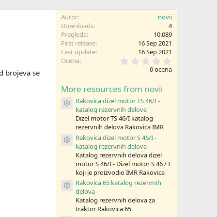
Autor
novii
Downloads
4
Pregleda
10.089
First release
16 Sep 2021
Last update
16 Sep 2021
0
Ocena
,
0 ocena
d brojeva se
0
0
More resources from novii
z
v
Rakovica dizel motor TS 46/I -
e
Resource icon
katalog rezervnih delova
z
d
Dizel motor TS 46/I katalog
i
rezervnih delova Rakovica IMR
c
Rakovica dizel motor S 46/I -
a
Resource icon
katalog rezervnih delova
(
e
Katalog rezervnih delova dizel
)
motor S 46/I - Dizel motor S 46 / I
koji je proizvodio IMR Rakovica
Rakovica 65 katalog rezervnih
Resource icon
delova
Katalog rezervnih delova za
traktor Rakovica 65