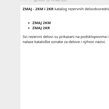
novii
16 Sep 2021
u
r
ZMAJ - 2KM i 2KR
t
e
katalog rezervnih delovdvoredn
o
a
r
t
i
ZMAJ 2KM
o
ZMAJ 2KR
n
d
Svi rezervni delovi su prikazani na podsklopovima
a
nalaze kataloške oznake za delove i njihovi nazivi.
t
e