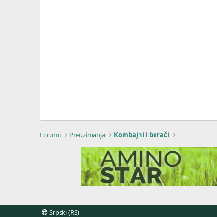
Forumi
Preuzimanja
Kombajni i berači
Srpski (RS)