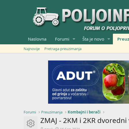
Naslovna
Forumi
Šta je novo
Preu
Najnovije
Pretraga preuzimanja
Forumi
Preuzimanja
Kombajni i berači
ZMAJ - 2KM i 2KR dvoredni 
Resource icon
A
C