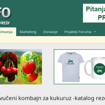
zimanja
Marketing
Donacije
Prijatelji Foruma
vučeni kombajn za kukuruz -katalog rez