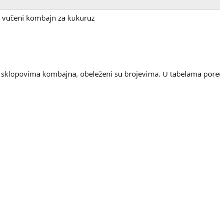
i vučeni kombajn za kukuruz
 i sklopovima kombajna, obeleženi su brojevima. U tabelama pore