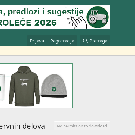
Prijava
Registracija
Pretraga
ervnih delova
No permission to download