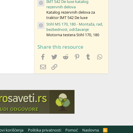
IMT 542 De luxe katalog
Resource icon
rezervnih delova
Katalog rezervnih delova za
traktor IMT 542 De luxe
Stihl MS 170, 180 - Montaža, rad,
Resource icon
bezbednost, održavanje
Motorna testera Stihl 170, 180
Share this resource
Facebook
Twitter
Reddit
Pinterest
Tumblr
WhatsApp
Imejl
Link
lovi korišćenja
Politika privatnosti
Pomoć
Naslovna
R