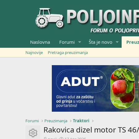
Naslovna
Forumi
Šta je novo
Preu
Najnovije
Pretraga preuzimanja
Forumi
Preuzimanja
Traktori
Rakovica dizel motor TS 46/
Resource icon
A
C