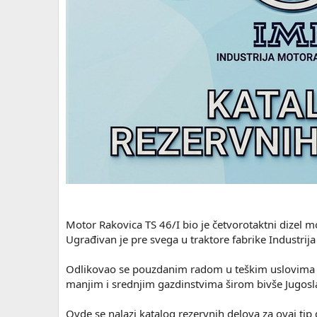
Motor Rakovica TS 46/I bio je četvorotaktni dizel
Ugrađivan je pre svega u traktore fabrike Industrija
Odlikovao se pouzdanim radom u teškim uslovima i
manjim i srednjim gazdinstvima širom bivše Jugosla
Ovde se nalazi katalog rezervnih delova za ovaj tip 