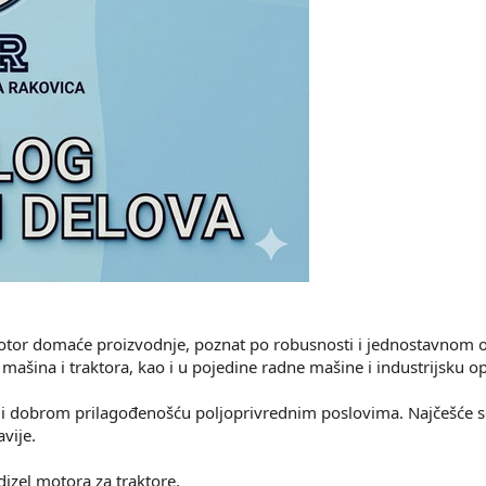
 motor domaće proizvodnje, poznat po robusnosti i jednostavnom 
 mašina i traktora, kao i u pojedine radne mašine i industrijsku 
 dobrom prilagođenošću poljoprivrednim poslovima. Najčešće se
vije.
dizel motora za traktore.