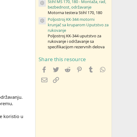
Stihl MS 170, 180 - Montaža, rad,
Resource icon
bezbednost, održavanje
Motorna testera Stihl 170, 180
Poljostroj KK-344 motorni
Resource icon
krunjač sa kruparom Uputstvo za
rukovanje
Poljostroj KK-344 uputstvo za
rukovanje i održavanje sa
specifikacijom rezervnih delova
Share this resource
Facebook
Twitter
Reddit
Pinterest
Tumblr
WhatsApp
Imejl
Link
održavanju.
opremu.
 koristio u