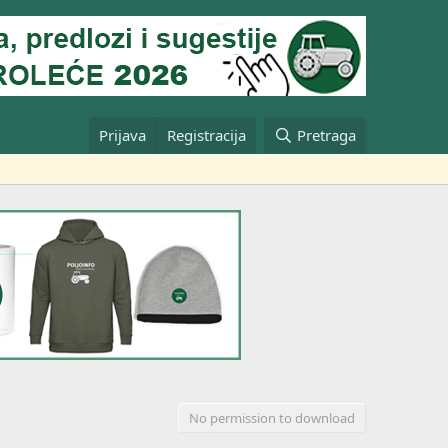
Prijava
Registracija
Pretraga
No permission to download