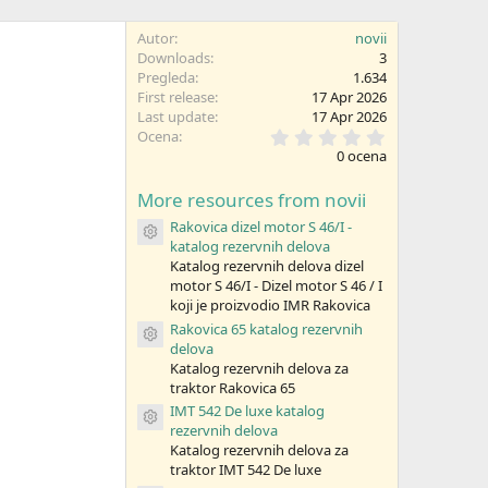
Autor
novii
Downloads
3
Pregleda
1.634
First release
17 Apr 2026
Last update
17 Apr 2026
0
Ocena
,
0 ocena
0
0
More resources from novii
z
v
Rakovica dizel motor S 46/I -
e
Resource icon
katalog rezervnih delova
z
d
Katalog rezervnih delova dizel
i
motor S 46/I - Dizel motor S 46 / I
c
koji je proizvodio IMR Rakovica
a
Rakovica 65 katalog rezervnih
(
Resource icon
e
delova
)
Katalog rezervnih delova za
traktor Rakovica 65
IMT 542 De luxe katalog
Resource icon
rezervnih delova
Katalog rezervnih delova za
traktor IMT 542 De luxe