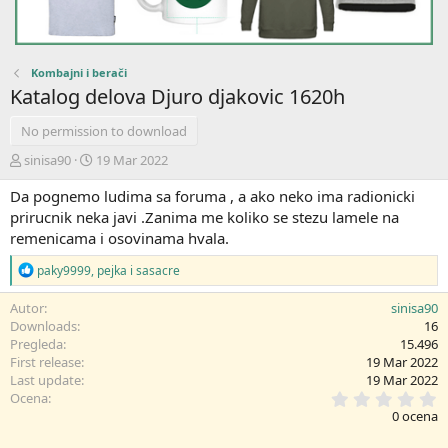
Kombajni i berači
Katalog delova Djuro djakovic 1620h
No permission to download
A
C
sinisa90
19 Mar 2022
u
r
Da pognemo ludima sa foruma , a ako neko ima radionicki
t
e
o
a
prirucnik neka javi .Zanima me koliko se stezu lamele na
r
t
remenicama i osovinama hvala.
i
o
R
paky9999
,
pejka
i
sasacre
e
n
a
d
Autor
sinisa90
g
a
Downloads
16
o
t
Pregleda
15.496
v
e
First release
19 Mar 2022
a
Last update
19 Mar 2022
n
0
j
Ocena
,
a
0 ocena
0
:
0