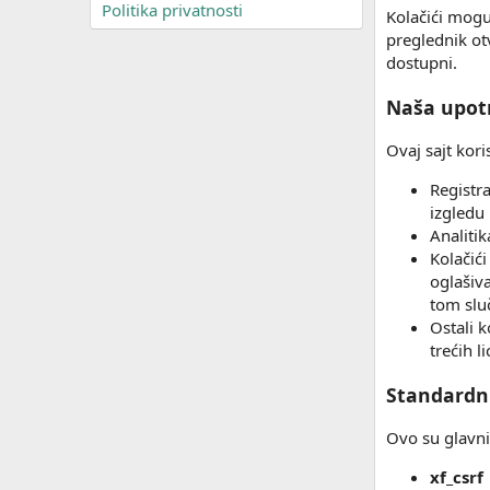
Politika privatnosti
Kolačići mogu
preglednik ot
dostupni.
Naša upotr
Ovaj sajt kori
Registra
izgledu 
Analiti
Kolačići
oglašiva
tom sluč
Ostali k
trećih l
Standardni
Ovo su glavni
xf_csrf