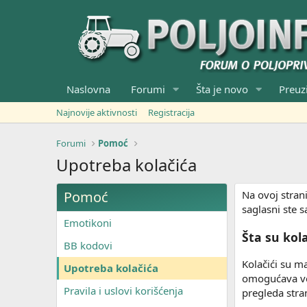
Naslovna
Forumi
Šta je novo
Preuz
Najnovije aktivnosti
Registracija
Forumi
Pomoć
Upotreba kolačića
Pomoć
Na ovoj stran
saglasni ste 
Emotikoni
Šta su kola
BB kodovi
Kolačići su m
Upotreba kolačića
omogućava veb
Pravila i uslovi korišćenja
pregleda stran