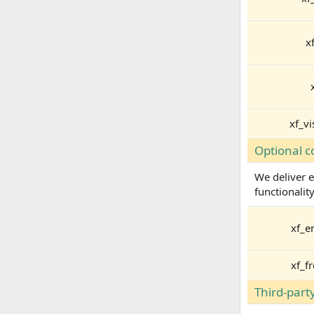
x
xf_vi
Optional c
We deliver e
functionality
xf_e
xf_f
Third-part