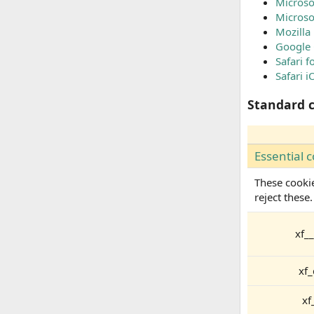
Microso
Microso
Mozilla 
Google
Safari 
Safari i
Standard c
Essential 
These cookie
reject these.
xf_
xf
xf