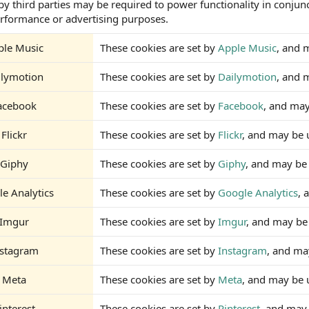
by third parties may be required to power functionality in conjunc
erformance or advertising purposes.
ple Music
These cookies are set by
Apple Music
, and 
ilymotion
These cookies are set by
Dailymotion
, and 
acebook
These cookies are set by
Facebook
, and may
Flickr
These cookies are set by
Flickr
, and may be 
Giphy
These cookies are set by
Giphy
, and may be
e Analytics
These cookies are set by
Google Analytics
, 
Imgur
These cookies are set by
Imgur
, and may be
nstagram
These cookies are set by
Instagram
, and ma
Meta
These cookies are set by
Meta
, and may be 
interest
These cookies are set by
Pinterest
, and may