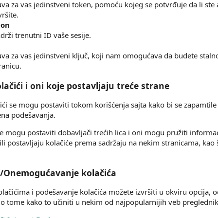
va za vas jedinstveni token, pomoću kojeg se potvrđuje da li ste a
vršite.
ion
drži trenutni ID vaše sesije.
va za vas jedinstveni ključ, koji nam omogućava da budete stalno 
ranicu.
ačići i oni koje postavljaju treće strane
ići se mogu postaviti tokom korišćenja sajta kako bi se zapamtile 
na podešavanja.
e mogu postaviti dobavljači trećih lica i oni mogu pružiti informa
 ili postavljaju kolačiće prema sadržaju na nekim stranicama, kao 
e/Onemogućavanje kolačića
olačićima i podešavanje kolačića možete izvršiti u okviru opcija
 o tome kako to učiniti u nekim od najpopularnijih veb preglednik