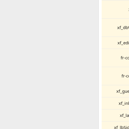
xf_db
xf_ed
fr-c
fr-
xf_gu
xf_i
xf_l
xf_lbSi