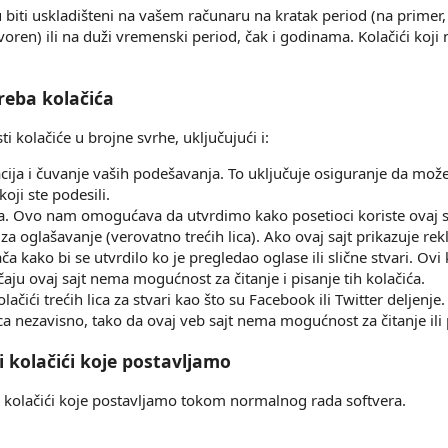
 biti uskladišteni na vašem računaru na kratak period (na primer
voren) ili na duži vremenski period, čak i godinama. Kolačići koji
eba kolačića
sti kolačiće u brojne svrhe, uključujući i:
cija i čuvanje vaših podešavanja. To uključuje osiguranje da možete 
koji ste podesili.
ka. Ovo nam omogućava da utvrdimo kako posetioci koriste ovaj s
 za oglašavanje (verovatno trećih lica). Ako ovaj sajt prikazuje re
ča kako bi se utvrdilo ko je pregledao oglase ili slične stvari. Ovi 
aju ovaj sajt nema mogućnost za čitanje i pisanje tih kolačića.
olačići trećih lica za stvari kao što su Facebook ili Twitter deljenj
ica nezavisno, tako da ovaj veb sajt nema mogućnost za čitanje ili p
 kolačići koje postavljamo
 kolačići koje postavljamo tokom normalnog rada softvera.