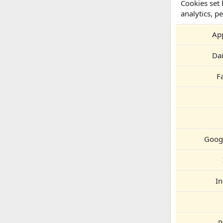
Cookies set 
analytics, p
Ap
Da
F
Googl
I
P