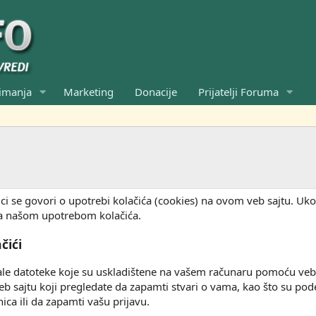
imanja
Marketing
Donacije
Prijatelji Foruma
ici se govori o upotrebi kolačića (cookies) na ovom veb sajtu. Uko
sa našom upotrebom kolačića.
čići
ale datoteke koje su uskladištene na vašem računaru pomoću veb p
 sajtu koji pregledate da zapamti stvari o vama, kao što su podeša
ica ili da zapamti vašu prijavu.