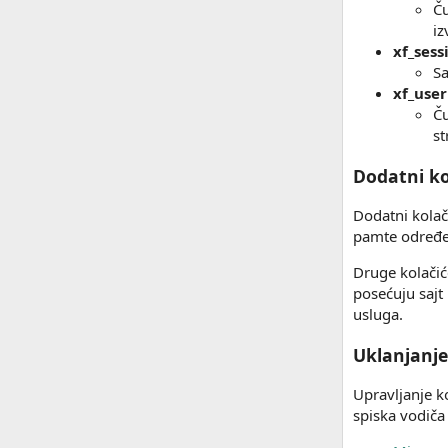
Ču
iz
xf_sess
Sa
xf_user
Ču
st
Dodatni kol
Dodatni kolač
pamte određe
Druge kolačić
posećuju sajt
usluga.
Uklanjanj
Upravljanje k
spiska vodiča