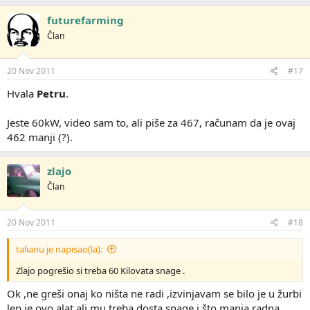
futurefarming
Član
20 Nov 2011
#17
Hvala
Petru
.
Jeste 60kW, video sam to, ali piše za 467, računam da je ovaj
462 manji (?).
zlajo
Član
20 Nov 2011
#18
talianu je napisao(la):
Zlajo pogrešio si treba 60 Kilovata snage .
Ok ,ne greši onaj ko ništa ne radi ,izvinjavam se bilo je u žurbi
lep je ovo alat ali mu treba dosta snage i što manja radna