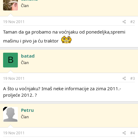
Član
19 Nov 2011
#2
Taman da ga probamo na voćnjaku od ponedeljka,spremi
mašinu i pivo ja ću traktor
batad
B
Član
19 Nov 2011
#3
A što u voćnjaku? Imaš neke informacije za zima 2011.-
proljeće 2012. ?
Petru
Član
19 Nov 2011
#4