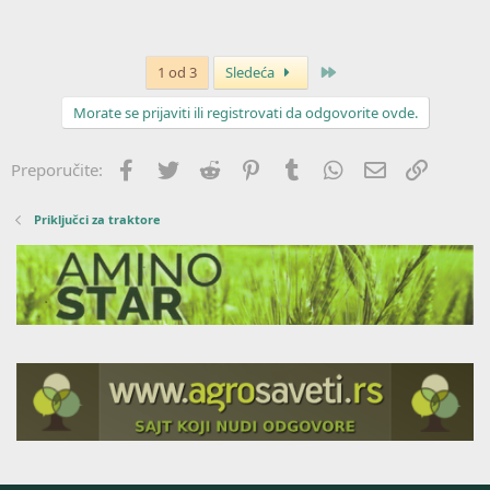
Poslednja
1 od 3
Sledeća
Morate se prijaviti ili registrovati da odgovorite ovde.
Facebook
Twitter
Reddit
Pinterest
Tumblr
WhatsApp
Imejl
Link
Preporučite:
Priključci za traktore