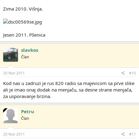
Zima 2010. Višnja.
Jesen 2011. Pšenica
slavkos
Član
20 Nov 2011
#10
Kod nas u zadruzi je rus 820 radio sa majevicom sa prve slike
ali je imao onaj dodak na menjaču, sa desne strane menjača,
za usporavanje brzina.
Petru
Član
20 Nov 2011
#11