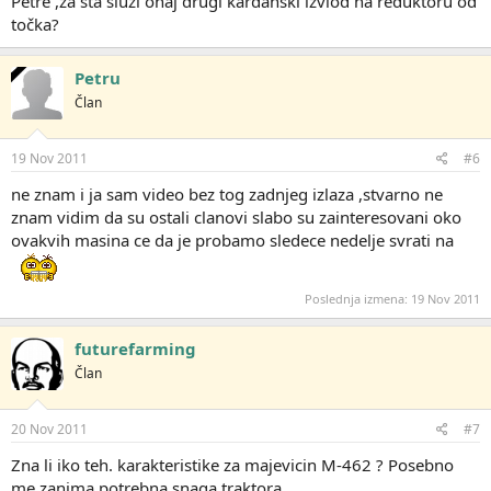
Petre ,za šta služi onaj drugi kardanski izviod na reduktoru od
točka?
Petru
Član
19 Nov 2011
#6
ne znam i ja sam video bez tog zadnjeg izlaza ,stvarno ne
znam vidim da su ostali clanovi slabo su zainteresovani oko
ovakvih masina ce da je probamo sledece nedelje svrati na
Poslednja izmena:
19 Nov 2011
futurefarming
Član
20 Nov 2011
#7
Zna li iko teh. karakteristike za majevicin M-462 ? Posebno
me zanima potrebna snaga traktora.