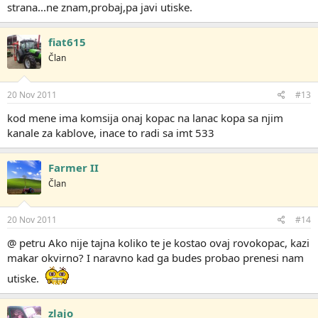
strana...ne znam,probaj,pa javi utiske.
fiat615
Član
20 Nov 2011
#13
kod mene ima komsija onaj kopac na lanac kopa sa njim
kanale za kablove, inace to radi sa imt 533
Farmer II
Član
20 Nov 2011
#14
@ petru Ako nije tajna koliko te je kostao ovaj rovokopac, kazi
makar okvirno? I naravno kad ga budes probao prenesi nam
utiske.
zlajo