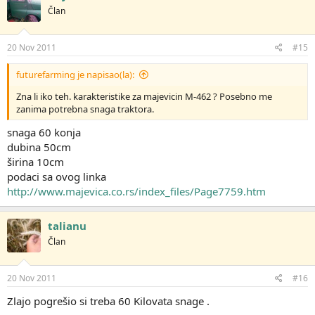
Član
20 Nov 2011
#15
futurefarming je napisao(la):
Zna li iko teh. karakteristike za majevicin M-462 ? Posebno me
zanima potrebna snaga traktora.
snaga 60 konja
dubina 50cm
širina 10cm
podaci sa ovog linka
http://www.majevica.co.rs/index_files/Page7759.htm
talianu
Član
20 Nov 2011
#16
Zlajo pogrešio si treba 60 Kilovata snage .