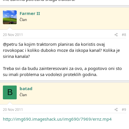
Farmer II
Član
20 Nov 2011
#8
@petru Sa kojim traktorom planiras da koristis ovaj
rovokopac i koliko duboko moze da iskopa kanal? Kolika je
sirina kanala?
Treba svi da budu zainteresovani za ovo, a pogotovo oni sto
su imali problema sa vodolezi proteklih godina.
batad
B
Član
20 Nov 2011
#9
http://img690.imageshack.us/img690/7969/ernz.mp4