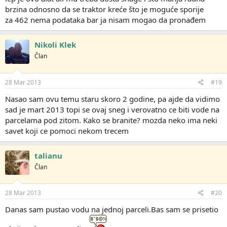
brzina odnosno da se traktor kreće što je moguće sporije
za 462 nema podataka bar ja nisam mogao da pronađem
Nikoli Klek
Član
28 Mar 2013
#19
Nasao sam ovu temu staru skoro 2 godine, pa ajde da vidimo
sad je mart 2013 topi se ovaj sneg i verovatno ce biti vode na
parcelama pod zitom. Kako se branite? mozda neko ima neki
savet koji ce pomoci nekom trecem
talianu
Član
28 Mar 2013
#20
Danas sam pustao vodu na jednoj parceli.Bas sam se prisetio