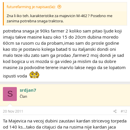
futurefarming je napisao(la):
Zna li iko teh. karakteristike za majevicin M-462 ? Posebno me
zanima potrebna snaga traktora.
potrebna snaga je 90ks farmer 2 koliko sam pitao ljude koji
imaju takve masine kazu oko 15 do 20cm dubina moredo
60cm sa rusom cu da probam,imao sam do prosle godine
kao sto je postavio kolega batad ti su italjanski dondi oni
malo teze idu zato sam ga prodao ,farmer2 moj dondi je sad
kod bogica u vs mozda si ga video ja mislim da su dobre
masine za podvodne terene inarvlo lakse nego da se lopatom
ispusti voda
srdjan7
S
Član
20 Nov 2011
#12
Ta Majevica na vecoj dubini zaustavi kardan stricevog torpeda
od 140 ks...tako da citajuci da na rusima nije kardan jaca