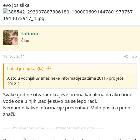
evo jos slika
talianu
Član
19 Nov 2011
#5
batad je napisao(la):
A što u voćnjaku? Imaš neke informacije za zima 2011.- proljeće
2012. ?
Svake godine otvaram krajeve prema kanalima da ako bude
vode ode u njih ,sad je suvo pa se lepo radi.
Nemam nikakve informacije,preventiva. Malo posla a puno
znači.
---------- Poruka napisana u 23:43 ---------- Prethodna poruka je at 23:38 ----------