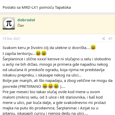
Poslato sa MRD-LX1 pomoću Tapatoka
dobrodol
Član
19 Dec 2021
#7
Svakom keru je životni cilj da utekne iz dvorišta....
I zapiša teritoriju...
Šarplanince i slične xxxxl kerove ni slučajno u selu i slobodno
u avliji ne bih držao, mnogo je primera gde napadnu nekog
od ukućana ili preskoče ogradu, koja njima ne predstavlja
nikakvu prepreku, i iskasape nekog na ulici...
Bolje par manjih, ali što napadaju, a zbog veličine ne mogu da
povrede (PRETERANO
)....
Pre par meseci bio takav slučaj ovde kod mene u ovom
malom (mikro) selu, od 3 ulice i 68 stanovnika, i baš kod
mene u ulici, par kuća dalje, a gde svakodnevno mi prolazi
majka na putu do prodavnice, Šarplaninac i Azijat su u
pitanju, iskasapili curicu i njenog dedu na ulici....