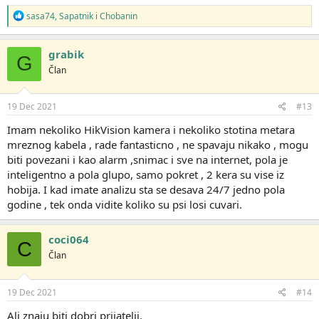
R
sasa74
,
Sapatnik
i
Chobanin
e
a
g
grabik
G
o
Član
v
a
n
j
19 Dec 2021
#13
a
:
Imam nekoliko HikVision kamera i nekoliko stotina metara
mreznog kabela , rade fantasticno , ne spavaju nikako , mogu
biti povezani i kao alarm ,snimac i sve na internet, pola je
inteligentno a pola glupo, samo pokret , 2 kera su vise iz
hobija. I kad imate analizu sta se desava 24/7 jedno pola
godine , tek onda vidite koliko su psi losi cuvari.
coci064
C
Član
19 Dec 2021
#14
Ali znaju biti dobri prijatelji.