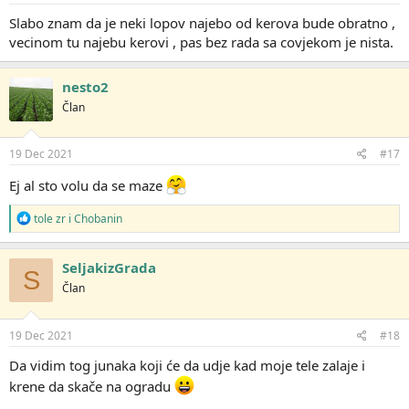
Slabo znam da je neki lopov najebo od kerova bude obratno ,
vecinom tu najebu kerovi , pas bez rada sa covjekom je nista.
nesto2
Član
19 Dec 2021
#17
Ej al sto volu da se maze
R
tole zr
i
Chobanin
e
a
g
SeljakizGrada
S
o
Član
v
a
n
j
19 Dec 2021
#18
a
:
Da vidim tog junaka koji će da udje kad moje tele zalaje i
krene da skače na ogradu