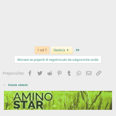
Poslednja
1 od 7
Sledeća
Morate se prijaviti ili registrovati da odgovorite ovde.
Facebook
Twitter
Reddit
Pinterest
Tumblr
WhatsApp
Imejl
Link
Preporučite:
Ostale oblasti