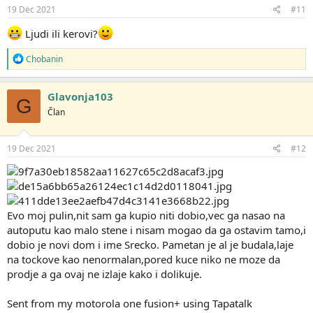
j
19 Dec 2021
#11
a
:
Ljudi ili kerovi?
R
Chobanin
e
a
g
Glavonja103
G
o
Član
v
a
n
j
19 Dec 2021
#12
a
:
Evo moj pulin,nit sam ga kupio niti dobio,vec ga nasao na
autoputu kao malo stene i nisam mogao da ga ostavim tamo,i
dobio je novi dom i ime Srecko. Pametan je al je budala,laje
na tockove kao nenormalan,pored kuce niko ne moze da
prodje a ga ovaj ne izlaje kako i dolikuje.
Sent from my motorola one fusion+ using Tapatalk