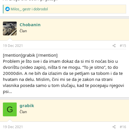
R
Milos_
,
gestr
i
dobrodol
e
a
g
Chobanin
o
Član
v
a
n
j
19 Dec 2021
#15
a
:
[mention]grabik [/mention]
Problem je što sve i da imam dokaz da si mi ti noćas bio u
dvorištu (video zapis), ništa ti ne mogu. “To je sitno”, to do
20000din. A ne bih da izlazim da se petljam sa tobom i da te
hvatam na delu. Mislim, čini mi se da je zakon na strani
vlasnika poseda samo u tom slučaju, kad te pocepaju njegovi
psi…
grabik
G
Član
19 Dec 2021
#16