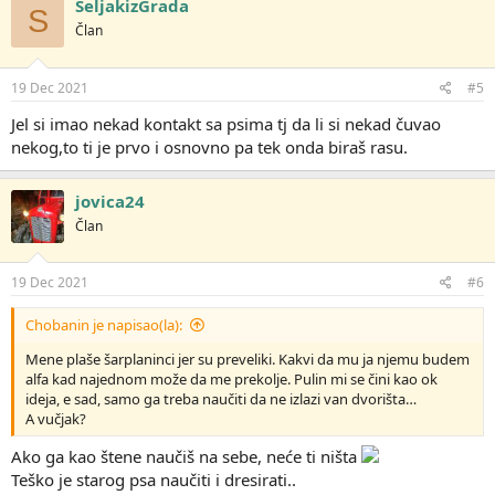
SeljakizGrada
S
o
Član
v
a
n
j
19 Dec 2021
#5
a
:
Jel si imao nekad kontakt sa psima tj da li si nekad čuvao
nekog,to ti je prvo i osnovno pa tek onda biraš rasu.
jovica24
Član
19 Dec 2021
#6
Chobanin je napisao(la):
Mene plaše šarplaninci jer su preveliki. Kakvi da mu ja njemu budem
alfa kad najednom može da me prekolje. Pulin mi se čini kao ok
ideja, e sad, samo ga treba naučiti da ne izlazi van dvorišta…
A vučjak?
Ako ga kao štene naučiš na sebe, neće ti ništa
Teško je starog psa naučiti i dresirati..