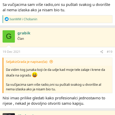
Sa vučijacima sam više radio,oni su puštali svakog u dvorište
al nema izlaska ako ja nisam bio tu.
R
IvanMM
i
Chobanin
e
a
g
grabik
G
o
Član
v
a
n
j
19 Dec 2021
#19
a
:
SeljakizGrada je napisao(la):
Da vidim tog junaka koji će da udje kad moje tele zalaje i krene da
skače na ogradu
Sa vučijacima sam više radio,oni su puštali svakog u dvorište al
nema izlaska ako ja nisam bio tu.
Nisi imao prilike gledati kako profesionalci jednostavno to
rijese , nekad je dovoljno otvoriti samo kapiju.