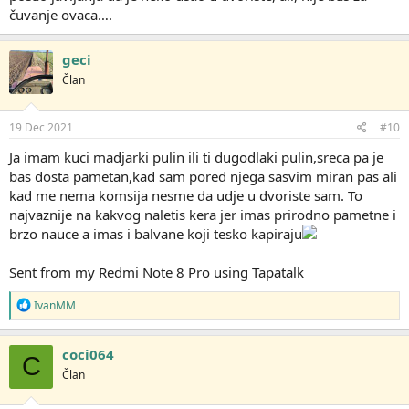
čuvanje ovaca….
geci
Član
19 Dec 2021
#10
Ja imam kuci madjarki pulin ili ti dugodlaki pulin,sreca pa je
bas dosta pametan,kad sam pored njega sasvim miran pas ali
kad me nema komsija nesme da udje u dvoriste sam. To
najvaznije na kakvog naletis kera jer imas prirodno pametne i
brzo nauce a imas i balvane koji tesko kapiraju
Sent from my Redmi Note 8 Pro using Tapatalk
R
IvanMM
e
a
g
coci064
C
o
Član
v
a
n