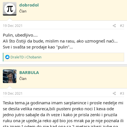
g
dobrodol
o
Član
v
a
n
j
19 Dec 2021
#2
a
:
Pulin, ubedljivo....
Ali što čistiji da bude, mislim na rasu, ako uzmogneš naći...
Sve i svašta se prodaje kao "pulin"...
R
DraleTD
i
Chobanin
e
a
g
BARBULA
o
Član
v
a
n
j
19 Dec 2021
#3
a
:
Teska tema.ja godinama imam sarplanince i prosle nedelje mi
se desila velika nesreca,bili pusteni preko noci I keva ode
jedno jutro sabajle da ih veze i kako je prisla zenki i pruzila
ruku ona je ujede,ja reko ajd bio jos mrak pa je nije poznala ili
sta znam I odem do nje kad ona sa 2 metara iskezi zube na