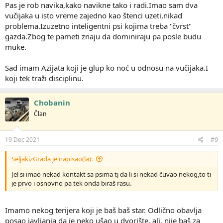
:
Pas je rob navika,kako navikne tako i radi.Imao sam dva
vučijaka u isto vreme zajedno kao štenci uzeti,nikad
problema.Izuzetno inteligentni psi kojima treba "čvrst"
gazda.Zbog te pameti znaju da dominiraju pa posle budu
muke.
Sad imam Azijata koji je glup ko noć u odnosu na vučijaka.I
koji tek traži disciplinu.
Chobanin
Član
19 Dec 2021
#9
SeljakizGrada je napisao(la):
Jel si imao nekad kontakt sa psima tj da li si nekad čuvao nekog,to ti
je prvo i osnovno pa tek onda biraš rasu.
Imamo nekog terijera koji je baš baš star. Odlično obavlja
posao javljanja da je neko ušao u dvorište, ali, nije baš za