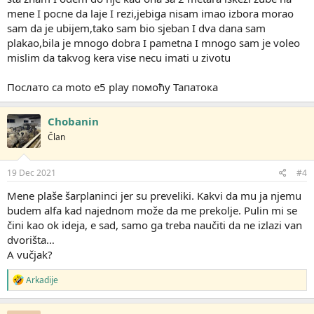
mene I pocne da laje I rezi,jebiga nisam imao izbora morao
sam da je ubijem,tako sam bio sjeban I dva dana sam
plakao,bila je mnogo dobra I pametna I mnogo sam je voleo
mislim da takvog kera vise necu imati u zivotu
Послато са moto e5 play помоћу Тапатока
Chobanin
Član
19 Dec 2021
#4
Mene plaše šarplaninci jer su preveliki. Kakvi da mu ja njemu
budem alfa kad najednom može da me prekolje. Pulin mi se
čini kao ok ideja, e sad, samo ga treba naučiti da ne izlazi van
dvorišta…
A vučjak?
R
Arkadije
e
a
g