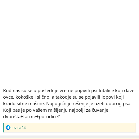
Kod nas su se u poslednje vreme pojavili psi lutalice koji dave
ovce, kokoške i slično, a takodje su se pojavili lopovi koji
kradu sitne mašine. Najlogičnije rešenje je uzeti dobrog psa.
Koji pas je po vašem mišljenju najbolji za čuvanje
dvorišta+farme+porodice?
R
jovica24
e
a