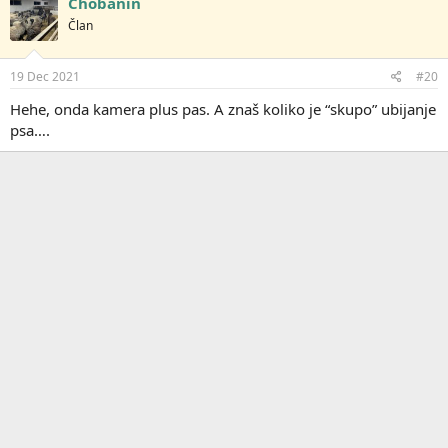
Chobanin
Član
19 Dec 2021
#20
Hehe, onda kamera plus pas. A znaš koliko je “skupo” ubijanje
psa….