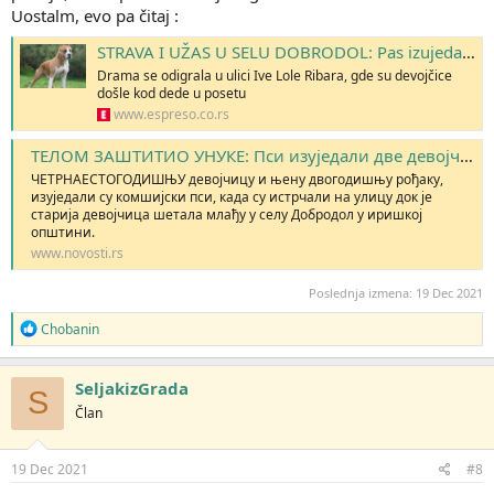
Uostalm, evo pa čitaj :
STRAVA I UŽAS U SELU DOBRODOL: Pas izujedao 2 devojčice, DEKA HEROJ ih BRANIO TELOM
Drama se odigrala u ulici Ive Lole Ribara, gde su devojčice
došle kod dede u posetu
www.espreso.co.rs
ТЕЛОМ ЗАШТИТИО УНУКЕ: Пси изуједали две девојчице и њиховог деду у селу Добродол у иришкој општини
ЧЕТРНАЕСТОГОДИШЊУ девојчицу и њену двогодишњу рођаку,
изуједали су комшијски пси, када су истрчали на улицу док је
старија девојчица шетала млађу у селу Добродол у иришкој
општини.
www.novosti.rs
Poslednja izmena:
19 Dec 2021
R
Chobanin
e
a
g
SeljakizGrada
S
o
Član
v
a
n
j
19 Dec 2021
#8
a